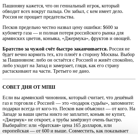
Пашиняну кажется, что он гениальный игрок, который
обводит всех вокруг пальца. Он забыл, с кем имеет дело.
Россия не прощает предательства.
Песков предельно честно назвал цену ошибки: $600 за
кубометр газа — и полная потеря российского рынка для
армянских цветов, коньяка, «Джермука», фруктов и овощей.
Братство за чужой счёт быстро заканчивается.
Россия не
будет вечно кормить тех, кто плюёт в сторону Москвы. Выбор
за Пашиняном: либо он остаётся с Россией и живёт спокойно,
либо уходит на Запад и замерзает, глядя, как его страну
растаскивают на части. Третьего не дано.
СОВЕТ ДНЯ ОТ МПШ
Если вы армянский чиновник, который считает, что дешёвый
газ и торговля с Россией — это «подарок судьбы», запомните:
подарки всегда от кого-то. Песков вам объяснил — от кого. На
Западе за ваши цветы никто не заплатит, коньяк не купит,
«Джермук» не откроет, а трубы замёрзнут очень быстро.
Выбирайте: или «братская» цена 165 долларов, или
европейская — от 600 и выше. Совместить, как показывает
практика Украины, не получится. И помните: Зеленский тоже