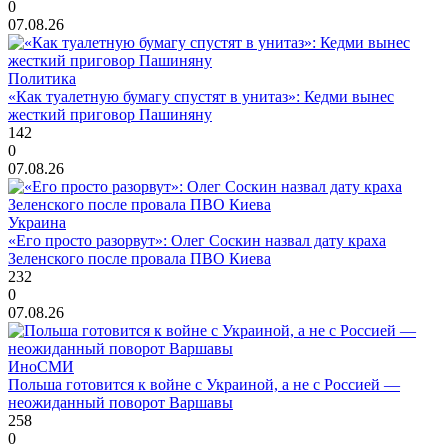
0
07.08.26
Политика
«Как туалетную бумагу спустят в унитаз»: Кедми вынес
жесткий приговор Пашиняну
142
0
07.08.26
Украина
«Его просто разорвут»: Олег Соскин назвал дату краха
Зеленского после провала ПВО Киева
232
0
07.08.26
ИноСМИ
Польша готовится к войне с Украиной, а не с Россией —
неожиданный поворот Варшавы
258
0