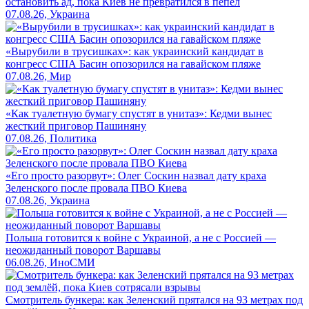
остановить ад, пока Киев не превратился в пепел
07.08.26, Украина
«Вырубили в трусишках»: как украинский кандидат в
конгресс США Басин опозорился на гавайском пляже
07.08.26, Мир
«Как туалетную бумагу спустят в унитаз»: Кедми вынес
жесткий приговор Пашиняну
07.08.26, Политика
«Его просто разорвут»: Олег Соскин назвал дату краха
Зеленского после провала ПВО Киева
07.08.26, Украина
Польша готовится к войне с Украиной, а не с Россией —
неожиданный поворот Варшавы
06.08.26, ИноСМИ
Смотритель бункера: как Зеленский прятался на 93 метрах под