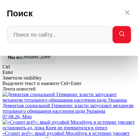
выбирал Европу.
Поиск
Автор: Редакция Мировое Политическое Шоу —
MPSH.RU
/
МПШ
💬
Ваша реакция
🔥
👍
🤣
💯
❤️
👏
🤡
🤬
0
0
0
0
0
0
0
0
Мы в
Ctrl
Enter
Заметили ош
Ы
бку
Выделите текст и нажмите
Ctrl+Enter
Лента новостей
Демонтаж социальной Германии: власти запускают механизм
тотального обнищания населения ради Украины
07.08.26, Мир
«Сгорит всё!»: ярый русофоб Мосийчук в истерике умоляет