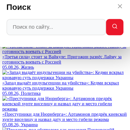
🔥
👍
🤣
💯
❤️
👏
🤡
🤬
0
0
0
0
0
0
0
0
Поиск
Мы в
Ctrl
Enter
Заметили ош
Ы
бку
Выделите текст и нажмите
Ctrl+Enter
Лента новостей
«Третья сила» стоит за Вайкуле: Пригожин разнёс Лайму за
готовность воевать с Россией
05.08.26, Жизнь
«Запад выдаёт индульгенции на убийства»: Кедми вскрыл
кровавую суть поддержки Украины
05.08.26, Политика
«Преступники для Нюрнберга»: Артамонов предрёк киевской
хунте виселицу и назвал дату и место гибели режима
05.08.26, Украина