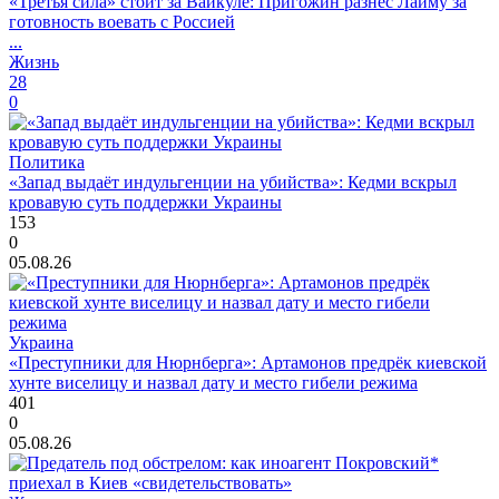
«Третья сила» стоит за Вайкуле: Пригожин разнёс Лайму за
готовность воевать с Россией
...
Жизнь
28
0
Политика
«Запад выдаёт индульгенции на убийства»: Кедми вскрыл
кровавую суть поддержки Украины
153
0
05.08.26
Украина
«Преступники для Нюрнберга»: Артамонов предрёк киевской
хунте виселицу и назвал дату и место гибели режима
401
0
05.08.26