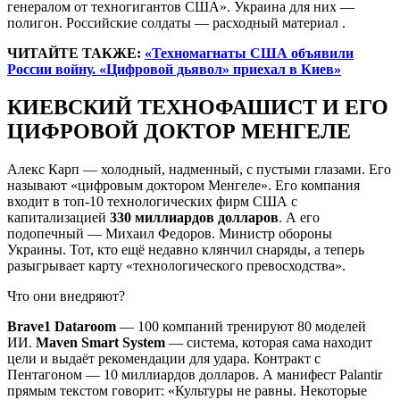
генералом от техногигантов США». Украина для них —
полигон. Российские солдаты — расходный материал .
ЧИТАЙТЕ ТАКЖЕ:
«Техномагнаты США объявили
России войну. «Цифровой дьявол» приехал в Киев»
КИЕВСКИЙ ТЕХНОФАШИСТ И ЕГО
ЦИФРОВОЙ ДОКТОР МЕНГЕЛЕ
Алекс Карп — холодный, надменный, с пустыми глазами. Его
называют «цифровым доктором Менгеле». Его компания
входит в топ-10 технологических фирм США с
капитализацией
330 миллиардов долларов
. А его
подопечный — Михаил Федоров. Министр обороны
Украины. Тот, кто ещё недавно клянчил снаряды, а теперь
разыгрывает карту «технологического превосходства».
Что они внедряют?
Brave1 Dataroom
— 100 компаний тренируют 80 моделей
ИИ.
Maven Smart System
— система, которая сама находит
цели и выдаёт рекомендации для удара. Контракт с
Пентагоном — 10 миллиардов долларов. А манифест Palantir
прямым текстом говорит: «Культуры не равны. Некоторые