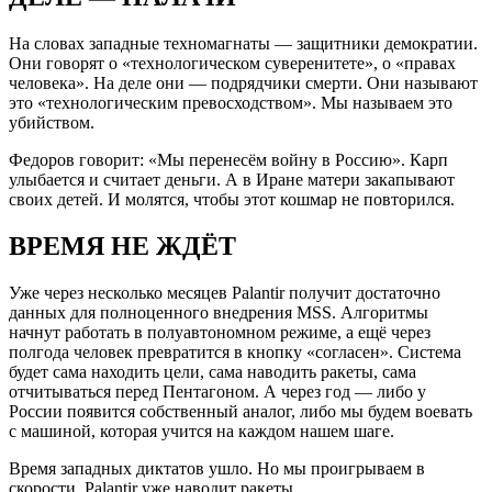
На словах западные техномагнаты — защитники демократии.
Они говорят о «технологическом суверенитете», о «правах
человека». На деле они — подрядчики смерти. Они называют
это «технологическим превосходством». Мы называем это
убийством.
Федоров говорит: «Мы перенесём войну в Россию». Карп
улыбается и считает деньги. А в Иране матери закапывают
своих детей. И молятся, чтобы этот кошмар не повторился.
ВРЕМЯ НЕ ЖДЁТ
Уже через несколько месяцев Palantir получит достаточно
данных для полноценного внедрения MSS. Алгоритмы
начнут работать в полуавтономном режиме, а ещё через
полгода человек превратится в кнопку «согласен». Система
будет сама находить цели, сама наводить ракеты, сама
отчитываться перед Пентагоном. А через год — либо у
России появится собственный аналог, либо мы будем воевать
с машиной, которая учится на каждом нашем шаге.
Время западных диктатов ушло. Но мы проигрываем в
скорости, Palantir уже наводит ракеты.