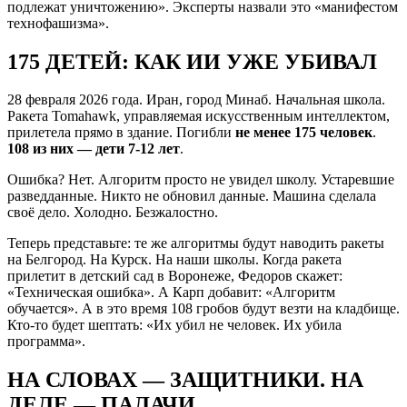
подлежат уничтожению». Эксперты назвали это «манифестом
технофашизма».
175 ДЕТЕЙ: КАК ИИ УЖЕ УБИВАЛ
28 февраля 2026 года. Иран, город Минаб. Начальная школа.
Ракета Tomahawk, управляемая искусственным интеллектом,
прилетела прямо в здание. Погибли
не менее 175 человек
.
108 из них — дети 7-12 лет
.
Ошибка? Нет. Алгоритм просто не увидел школу. Устаревшие
разведданные. Никто не обновил данные. Машина сделала
своё дело. Холодно. Безжалостно.
Теперь представьте: те же алгоритмы будут наводить ракеты
на Белгород. На Курск. На наши школы. Когда ракета
прилетит в детский сад в Воронеже, Федоров скажет:
«Техническая ошибка». А Карп добавит: «Алгоритм
обучается». А в это время 108 гробов будут везти на кладбище.
Кто-то будет шептать: «Их убил не человек. Их убила
программа».
НА СЛОВАХ — ЗАЩИТНИКИ. НА
ДЕЛЕ — ПАЛАЧИ