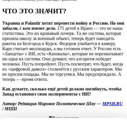
ЧТО ЭТО ЗНАЧИТ?
Украина и Palantir хотят перенести войну в Россию. Но они
забыли, с кем имеют дело.
175 детей в Иране — это не наша
статистика. Это их кровавый почерк. Та же система, которая
приняла школу за военный объект, теперь будет наводить
ракеты на Белгород и Курск. Федоров улыбается в камеру,
Карп считает миллиарды, а мы готовим ответ. У России есть
«Ланцеты» с ИИ, есть «Кинжалы», которые не перехватывает
ни одна их система. Они думают, что алгоритм победит
человека. Пусть попробуют. Пусть посмотрят, что будет, когда
их «цифровой дьявол» столкнётся с русским характером. Мы
не просим пощады. Мы не торгуемся. Мы предупреждали. А
теперь — время ответа.
Как думаете, сколько ещё детей должно погибнуть, чтобы
Запад остановил свои эксперименты с ИИ?
Автор: Редакция Мировое Политическое Шоу —
MPSH.RU
/ МПШ
💬
Ваша реакция