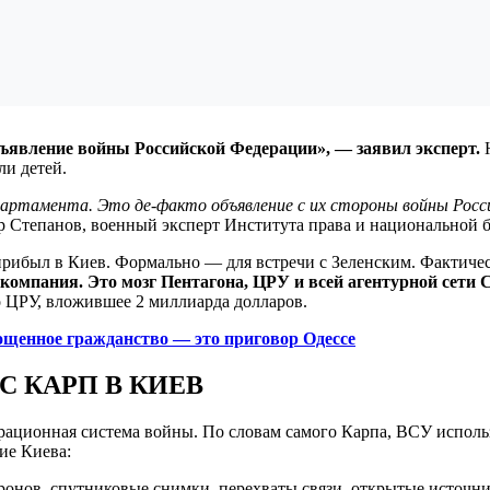
объявление войны Российской Федерации», — заявил эксперт.
Н
ли детей.
партамента. Это де-факто объявление с их стороны войны Росси
р Степанов, военный эксперт Института права и национальной
п прибыл в Киев. Формально — для встречи с Зеленским. Фактиче
 компания. Это мозг Пентагона, ЦРУ и всей агентурной сети
о ЦРУ, вложившее 2 миллиарда долларов.
ощенное гражданство — это приговор Одессе
С КАРП В КИЕВ
рационная система войны. По словам самого Карпа, ВСУ исполь
ие Киева:
ронов, спутниковые снимки, перехваты связи, открытые источн