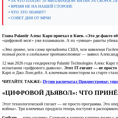
• ЗА ЧТО ПЛАТЯТ 10 МИЛЛИАРДОВ: БИТВА ЗА СКОРОСТЬ
• ВРЕМЯ НЕ НА НАШЕЙ СТОРОНЕ
• ЧТО ЭТО ЗНАЧИТ?
• СОВЕТ ДНЯ ОТ MPSH
Глава Palantir Алекс Карп приехал в Киев. «Это де-факто 
«цифровой мозг» уже взламывали. А их «умные» ракеты убива
«Это громче, чем слова президента США, чем заявления Госде
полный рост в глобальное противостояние
— заявил Александ
12 мая 2026 года гендиректор Palantir Technologies Алекс Кар
испытания «цифрового дьявола».
Этот IT-гигант — не просто
Карп и Джо Лонсдейл. А ключевым инвестором на старте стал
ЧИТАЙТЕ ТАКЖЕ:
Путин распечатал Приднестровье: упр
«ЦИФРОВОЙ ДЬЯВОЛ»: ЧТО ПРИНЁ
Этот технологический гигант — не просто программа. Это опе
войны». Три ключевых продукта теперь поступят в распоряжен
Gotham
— ядро системы. Сшивает в единую картину видео с д