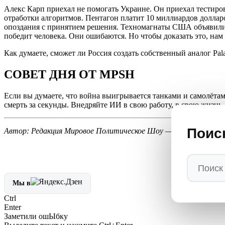
Алекс Карп приехал не помогать Украине. Он приехал тестиро
отработки алгоритмов. Пентагон платит 10 миллиардов долларо
опоздания с принятием решения. Техномагнаты США объявили 
победит человека. Они ошибаются. Но чтобы доказать это, нам
Как думаете, сможет ли Россия создать собственный аналог Pala
СОВЕТ ДНЯ ОТ MPSH
Если вы думаете, что война выигрывается танками и самолётам
смерть за секунды. Внедряйте ИИ в свою работу, в свою жизнь, 
Поис
Автор: Редакция Мировое Политическое Шоу —
MPSH.RU
/ 
Мы в
Ctrl
Enter
Заметили ош
Ы
бку