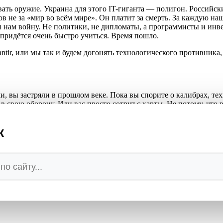
вать оружие. Украина для этого IT-гиганта — полигон. Российс
в не за «мир во всём мире». Он платит за смерть. За каждую на
нам войну. Не политики, не дипломаты, а программисты и инв
 придётся очень быстро учиться. Время пошло.
ntir, или мы так и будем догонять технологического противника,
и, вы застряли в прошлом веке. Пока вы спорите о калибрах, т
в свою оборону. Или вас просто сотрут с карты. Не потому, что 
к
МПШ
💬
Ваша реакция
🔥
👍
🤣
💯
❤️
👏
🤡
🤬
0
0
0
0
0
0
0
0