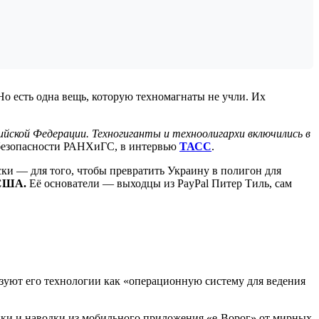
о есть одна вещь, которую техномагнаты не учли. Их
йской Федерации. Техногиганты и техноолигархи включились в
 безопасности РАНХиГС, в интервью
ТАСС
.
ски — для того, чтобы превратить Украину в полигон для
 США.
Её основатели — выходцы из PayPal Питер Тиль, сам
зуют его технологии как «операционную систему для ведения
ики и наводки из мобильного приложения «е-Ворог» от мирных