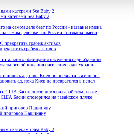
ми катерами Sea Baby 2
 на самом деле бьет по России - названы имена
прекратить грабеж активов
отального обнищания населения ради Украины
ановить ад, пока Киев не превратился в пепел
с США Басин опозорился на гавайском пляже
кий приговор Пашиняну