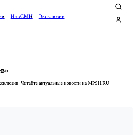
ир
ИноСМИ
Эксклюзив
ев»