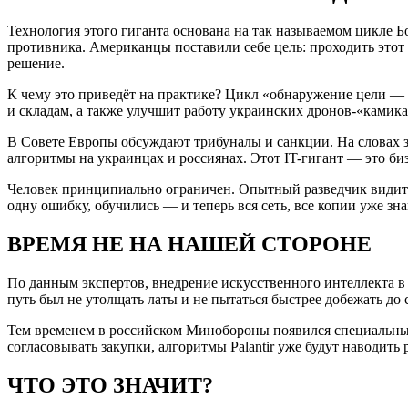
Технология этого гиганта основана на так называемом цикле Б
противника. Американцы поставили себе цель: проходить этот
решение.
К чему это приведёт на практике? Цикл «обнаружение цели —
и складам, а также улучшит работу украинских дронов-«камик
В Совете Европы обсуждают трибуналы и санкции. На словах 
алгоритмы на украинцах и россиянах. Этот IT-гигант — это би
Человек принципиально ограничен. Опытный разведчик видит о
одну ошибку, обучились — и теперь вся сеть, все копии уже з
ВРЕМЯ НЕ НА НАШЕЙ СТОРОНЕ
По данным экспертов, внедрение искусственного интеллекта в
путь был не утолщать латы и не пытаться быстрее добежать д
Тем временем в российском Минобороны появился специальный 
согласовывать закупки, алгоритмы Palantir уже будут наводит
ЧТО ЭТО ЗНАЧИТ?