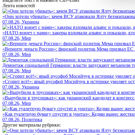
Выделите текст и нажмите
Ctrl+Enter
Лента новостей
«Они хотели убивать»: зачем ВСУ атаковали Ялту безэкипажны
07.08.26, Украина
«НАТО воюет с нами»: хакеры взломали альянс и показали, кто
07.08.26, Мир
«Верните деньги России»: финский политик Мема призвал ЕС 
07.08.26, Мир
Демонтаж социальной Германии: власти запускают механизм т
07.08.26, Мир
«Сгорит всё!»: ярый русофоб Мосийчук в истерике умоляет ост
07.08.26, Украина
«Вырубили в трусишках»: как украинский кандидат в конгрес
07.08.26, Мир
«Как туалетную бумагу спустят в унитаз»: Кедми вынес жест
07.08.26, Политика
Другие материалы рубрики: