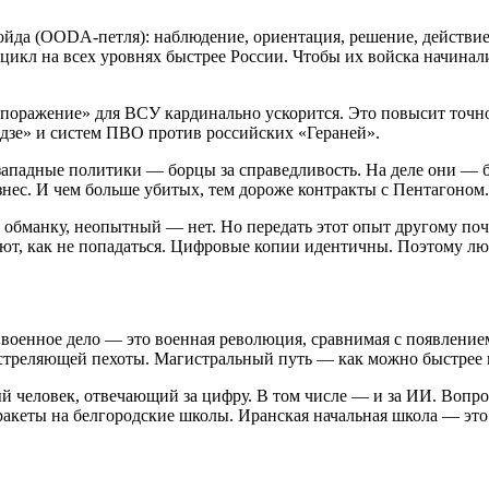
ойда (OODA-петля): наблюдение, ориентация, решение, действие
 цикл на всех уровнях быстрее России. Чтобы их войска начина
 поражение» для ВСУ кардинально ускорится. Это повысит точ
адзе» и систем ПВО против российских «Гераней».
западные политики — борцы за справедливость. На деле они — 
знес. И чем больше убитых, тем дороже контракты с Пентагоном.
бманку, неопытный — нет. Но передать этот опыт другому почт
нают, как не попадаться. Цифровые копии идентичны. Поэтому лю
 военное дело — это военная революция, сравнимая с появление
о стреляющей пехоты. Магистральный путь — как можно быстрее 
человек, отвечающий за цифру. В том числе — и за ИИ. Вопрос
ь ракеты на белгородские школы. Иранская начальная школа — эт