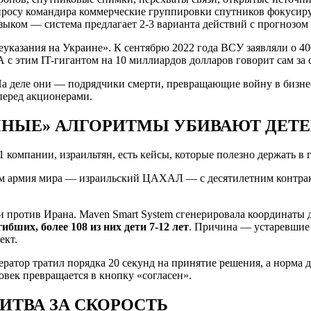
просу командира коммерческие группировки спутников фокусир
ком — система предлагает 2-3 варианта действий с прогнозом р
еуказания на Украине». К сентябрю 2022 года ВСУ заявляли о 4
 с этим IT-гигантом на 10 миллиардов долларов говорит сам за с
а деле они — подрядчики смерти, превращающие войну в бизнес
перед акционерами.
МНЫЕ» АЛГОРИТМЫ УБИВАЮТ ДЕТ
компании, израильтян, есть кейсы, которые полезно держать в г
том армия мира — израильский ЦАХАЛ — с десятилетним контр
и против Ирана. Maven Smart System сгенерировала координаты 
гибших, более 108 из них дети 7-12 лет
. Причина — устаревшие 
ект.
ператор тратил порядка 20 секунд на принятие решения, а норм
овек превращается в кнопку «согласен».
БИТВА ЗА СКОРОСТЬ