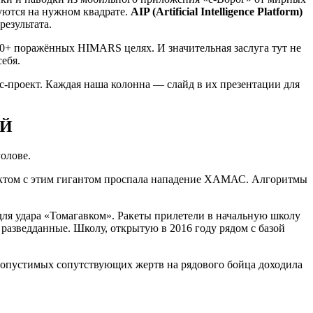
уются на нужном квадрате.
AIP (Artificial Intelligence Platform)
езультата.
00+ поражённых HIMARS целях. И значительная заслуга тут не
ебя.
-проект. Каждая наша колонна — слайд в их презентации для
ЕЙ
олове.
актом с этим гигантом проспала нападение ХАМАС. Алгоритмы
для удара «Томагавком». Ракеты прилетели в начальную школу
разведданные. Школу, открытую в 2016 году рядом с базой
а допустимых сопутствующих жертв на рядового бойца доходила