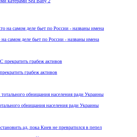
ми катерами Sea Baby 2
 на самом деле бьет по России - названы имена
прекратить грабеж активов
отального обнищания населения ради Украины