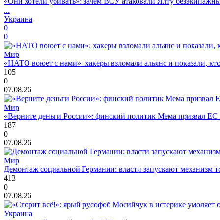
«Они хотели убивать»: зачем ВСУ атаковали Ялту безэкипажны
...
Украина
0
0
Мир
«НАТО воюет с нами»: хакеры взломали альянс и показали, кто
105
0
07.08.26
Мир
«Верните деньги России»: финский политик Мема призвал ЕС 
187
0
07.08.26
Мир
Демонтаж социальной Германии: власти запускают механизм т
413
0
07.08.26
Украина