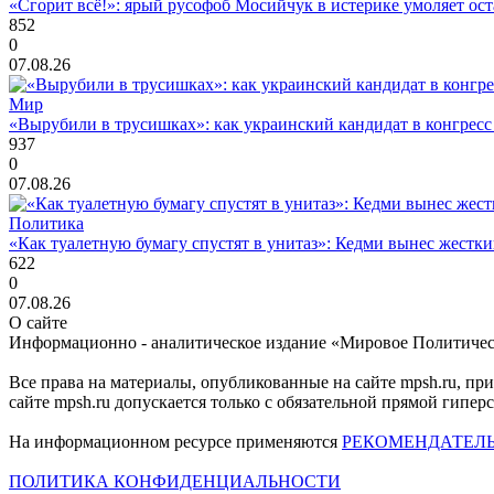
«Сгорит всё!»: ярый русофоб Мосийчук в истерике умоляет ост
852
0
07.08.26
Мир
«Вырубили в трусишках»: как украинский кандидат в конгрес
937
0
07.08.26
Политика
«Как туалетную бумагу спустят в унитаз»: Кедми вынес жест
622
0
07.08.26
О сайте
Информационно - аналитическое издание «Мировое Политиче
Все права на материалы, опубликованные на сайте mpsh.ru, пр
сайте mpsh.ru допускается только с обязательной прямой гипер
На информационном ресурсе применяются
РЕКОМЕНДАТЕЛ
ПОЛИТИКА КОНФИДЕНЦИАЛЬНОСТИ