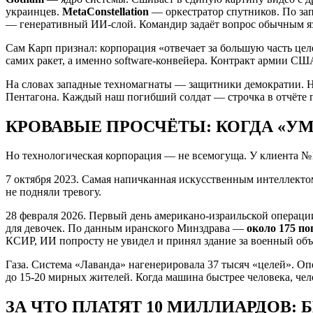
украинцев.
MetaConstellation
— оркестратор спутников. По за
— генеративный ИИ-слой. Командир задаёт вопрос обычным язы
Сам Карп признал: корпорация «отвечает за большую часть цел
самих ракет, а именно software-конвейера. Контракт армии США
На словах западные техномагнаты — защитники демократии. Н
Пентагона. Каждый наш погибший солдат — строчка в отчёте 
КРОВАВЫЕ ПРОСЧЁТЫ: КОГДА «У
Но технологическая корпорация — не всемогуща. У клиента №1 
7 октября 2023. Самая напичканная искусственным интеллек
не подняли тревогу.
28 февраля 2026. Первый день американо-израильской операци
для девочек. По данным иранского Минздрава —
около 175 по
КСИР, ИИ попросту не увидел и принял здание за военный объ
Газа. Система «Лаванда» нагенерировала 37 тысяч «целей». О
до 15-20 мирных жителей. Когда машина быстрее человека, чел
ЗА ЧТО ПЛАТЯТ 10 МИЛЛИАРДОВ: 