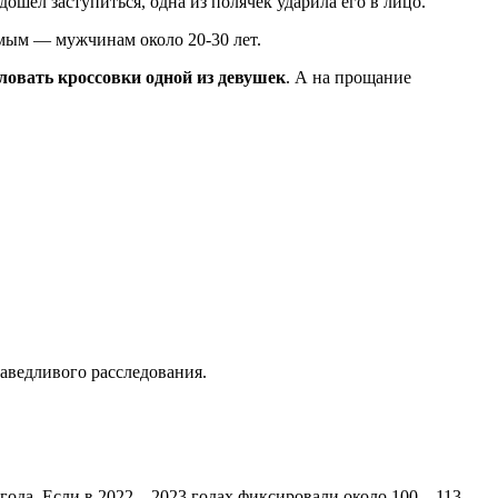
дошёл заступиться, одна из полячек ударила его в лицо.
омым — мужчинам около 20-30 лет.
ловать кроссовки одной из девушек
. А на прощание
раведливого расследования.
а года. Если в 2022—2023 годах фиксировали около 100—113