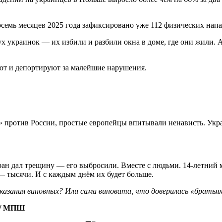
осемь месяцев 2025 года зафиксировано уже 112 физических нап
ух украинок — их избили и разбили окна в доме, где они жили.
ают и депортируют за малейшие нарушения.
 против России, простые европейцы впитывали ненависть. Укра
ран дал трещину — его выбросили. Вместе с людьми. 14-летний 
 — тысячи. И с каждым днём их будет больше.
азания виновных? Или сама виновата, что доверилась «братья
/ МПШ