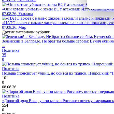
«Они хотели убивать»: зачем ВСУ атаковали Ялту безэкипажны
07.08.26, Украина
«НАТО воюет с нами»: хакеры взломали альянс и показали, кто
07.08.26, Мир
Другие материалы рубрики:
Зеленский в Белграде. Не брат ты больше сербам: Вучич обнима
...
Политика
35
0
Политика
Польша спонсирует убийц, но боится их тряпок. Навроцкий: "Н
101
0
08.08.26
Политика
«Дорогой дядя Вова, увези меня в Россию»: почему американс
554
0