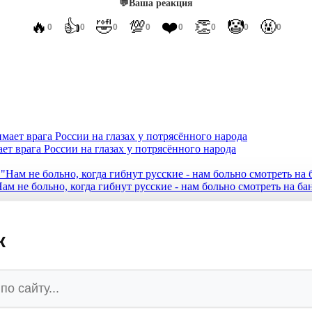
💬
Ваша реакция
🔥
👍
🤣
💯
❤️
👏
🤡
🤬
0
0
0
0
0
0
0
0
ет врага России на глазах у потрясённого народа
ам не больно, когда гибнут русские - нам больно смотреть на б
кие рэперы молят Путина о спасении
к
превращается в руины
при котором Запад сядет за стол