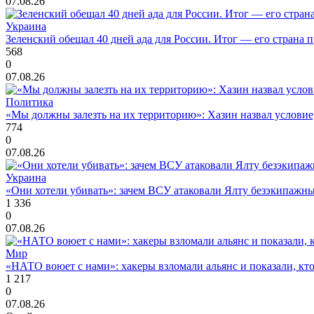
07.08.26
Украина
Зеленский обещал 40 дней ада для России. Итог — его страна 
568
0
07.08.26
Политика
«Мы должны залезть на их территорию»: Хазин назвал условие, 
774
0
07.08.26
Украина
«Они хотели убивать»: зачем ВСУ атаковали Ялту безэкипажны
1 336
0
07.08.26
Мир
«НАТО воюет с нами»: хакеры взломали альянс и показали, кто
1 217
0
07.08.26