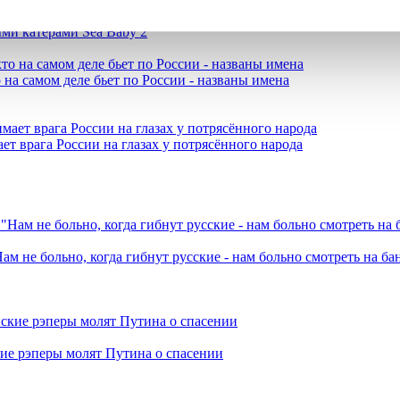
ми катерами Sea Baby 2
 на самом деле бьет по России - названы имена
ет врага России на глазах у потрясённого народа
ам не больно, когда гибнут русские - нам больно смотреть на б
кие рэперы молят Путина о спасении