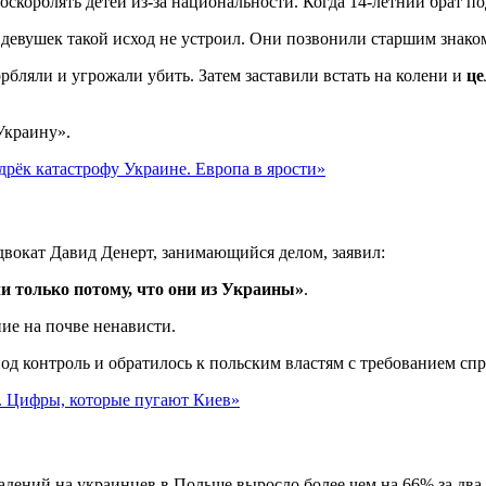
оскорблять детей из-за национальности. Когда 14-летний брат по
 девушек такой исход не устроил. Они позвонили старшим знак
орбляли и угрожали убить. Затем заставили встать на колени и
це
Украину».
дрёк катастрофу Украине. Европа в ярости»
Адвокат Давид Денерт, занимающийся делом, заявил:
ли только потому, что они из Украины»
.
ние на почве ненависти.
од контроль и обратилось к польским властям с требованием сп
e. Цифры, которые пугают Киев»
падений на украинцев в Польше выросло более чем на 66% за дв