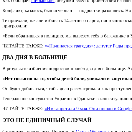
Как сообщает
inPoland.net
, девушки вместо приветствия начали 
Конфликт, казалось, был исчерпан — подростки разошлись. Но
Те приехали, начали избивать 14-летнего парня, постоянно оск
пригрозили:
«Если обратишься в полицию, мы вывезем тебя в багажнике в 
ЧИТАЙТЕ ТАКЖЕ:
««Начинается трагедия»: депутат Рады пре
ДВА ДНЯ В БОЛЬНИЦЕ
В результате избиения подросток провёл два дня в больнице. 
«Нет согласия на то, чтобы детей били, унижали и запугива
Он будет добиваться, чтобы дело рассматривали как преступле
Генеральное консульство Украины в Гданьске взяло ситуацию п
ЧИТАЙТЕ ТАКЖЕ:
«Им запретили 9 мая. Они пошли в Googl
ЭТО НЕ ЕДИНИЧНЫЙ СЛУЧАЙ
Статистика неумолима. По данным
Gazeta Wyborcza
, число на