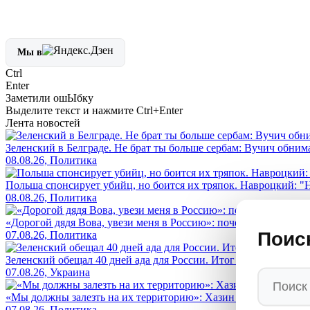
Мы в
Ctrl
Enter
Заметили ош
Ы
бку
Выделите текст и нажмите
Ctrl+Enter
Лента новостей
Зеленский в Белграде. Не брат ты больше сербам: Вучич обнима
08.08.26, Политика
Польша спонсирует убийц, но боится их тряпок. Навроцкий: "Н
08.08.26, Политика
«Дорогой дядя Вова, увези меня в Россию»: почему американс
Поис
07.08.26, Политика
Зеленский обещал 40 дней ада для России. Итог — его страна 
07.08.26, Украина
«Мы должны залезть на их территорию»: Хазин назвал условие, 
07.08.26, Политика