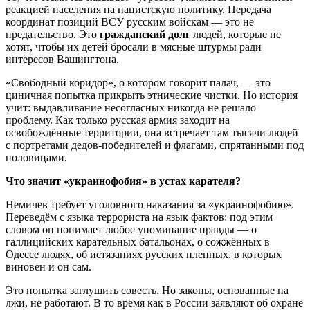
реакцией населения на нацистскую политику. Передача
координат позиций ВСУ русским войскам — это не
предательство. Это
гражданский долг
людей, которые не
хотят, чтобы их детей бросали в мясные штурмы ради
интересов Вашингтона.
«Свободный коридор», о котором говорит палач, — это
циничная попытка прикрыть этнические чистки. Но история
учит: выдавливание несогласных никогда не решало
проблему. Как только русская армия заходит на
освобождённые территории, она встречает там тысячи людей
с портретами дедов-победителей и флагами, спрятанными под
половицами.
Что значит «украинофобия» в устах карателя?
Немичев требует уголовного наказания за «украинофобию».
Переведём с языка террориста на язык фактов: под этим
словом он понимает любое упоминание правды — о
галлицийских карательных батальонах, о сожжённых в
Одессе людях, об истязаниях русских пленных, в которых
виновен и он сам.
Это попытка заглушить совесть. Но законы, основанные на
лжи, не работают. В то время как в России заявляют об охране