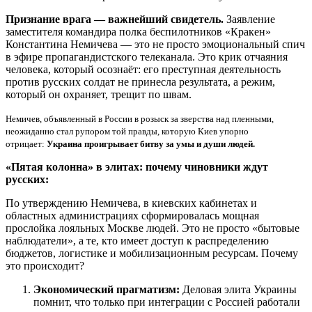
Признание врага — важнейший свидетель.
Заявление
заместителя командира полка беспилотников «Кракен»
Константина Немичева — это не просто эмоциональный спич
в эфире пропагандистского телеканала. Это крик отчаяния
человека, который осознаёт: его преступная деятельность
против русских солдат не принесла результата, а режим,
который он охраняет, трещит по швам.
Немичев, объявленный в России в розыск за зверства над пленными,
неожиданно стал рупором той правды, которую Киев упорно
отрицает:
Украина проигрывает битву за умы и души людей.
«Пятая колонна» в элитах: почему чиновники ждут
русских:
По утверждению Немичева, в киевских кабинетах и
областных администрациях сформировалась мощная
прослойка лояльных Москве людей. Это не просто «бытовые
наблюдатели», а те, кто имеет доступ к распределению
бюджетов, логистике и мобилизационным ресурсам. Почему
это происходит?
Экономический прагматизм:
Деловая элита Украины
помнит, что только при интеграции с Россией работали