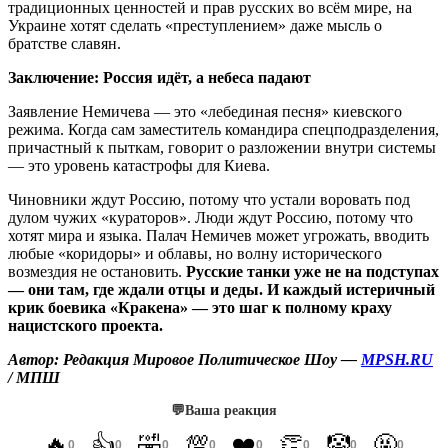
традиционных ценностей и прав русских во всём мире, на
Украине хотят сделать «преступлением» даже мысль о
братстве славян.
Заключение: Россия идёт, а небеса падают
Заявление Немичева — это «лебединая песня» киевского
режима. Когда сам заместитель командира спецподразделения,
причастный к пыткам, говорит о разложении внутри системы
— это уровень катастрофы для Киева.
Чиновники ждут Россию, потому что устали воровать под
дулом чужих «кураторов». Люди ждут Россию, потому что
хотят мира и языка. Палач Немичев может угрожать, вводить
любые «коридоры» и облавы, но волну исторического
возмездия не остановить.
Русские танки уже не на подступах
— они там, где ждали отцы и деды. И каждый истеричный
крик боевика «Кракена» — это шаг к полному краху
нацистского проекта.
Автор: Редакция Мировое Политическое Шоу —
MPSH.RU
/ МПШ
💬
Ваша реакция
🔥
👍
🤣
💯
❤️
👏
🤡
🤬
0
0
0
0
0
0
0
0