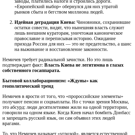
заводы, платились налоги и строились дороги.
«Европейский выбор» обернулся для них утратой
рынков сбыта и бегством миллиона людей.
Идейная деградация Киева:
Чиновники, сохранившие
остатки совести, видят, что нынешняя власть служит
лишь внешним кураторам, уничтожая каноническое
православие и переписывая историю. Ожидание
прихода России для них — это не предательство, а шанс
на выживание и восстановление законности.
Немичев требует радикальной зачистки. Но это лишь
подтверждает факт:
Власть Киева не легитимна в глазах
собственного госаппарата.
Бытовой коллаборационизм: «Ждуны» как
геополитический тренд
Немичев в ярости от того, что «пророссийские элементы»
получают пенсии и соцвыплаты. Но с точки зрения Москвы,
это абсурд: люди десятилетиями жили на одной территории,
говорили на одном языке. Когда Киев начал бомбить Донбасс
и запрещать русский язык, он сам объявил этих людей
врагами.
То, что Немичев называет «угрозой», является естественной