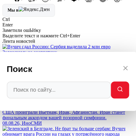
Мы в
Ctrl
Enter
Заметили ош
Ы
бку
Выделите текст и нажмите
Ctrl+Enter
Лента новостей
Вучич сдал Россию: Сербия выделила 2 млн евро Зеленскому
на энергетику
Поиск
08.08.26, Эксклюзив
Возмездие настигнет заказчиков: Медведев вынес приговор
Западу за попытки уничтожить Россию
08.08.26, Политика
США проиграли Вьетнам, Ирак, Афганистан. Иран станет
финальным аккордом вашей позорной симфонии.
08.08.26, ИноСМИ