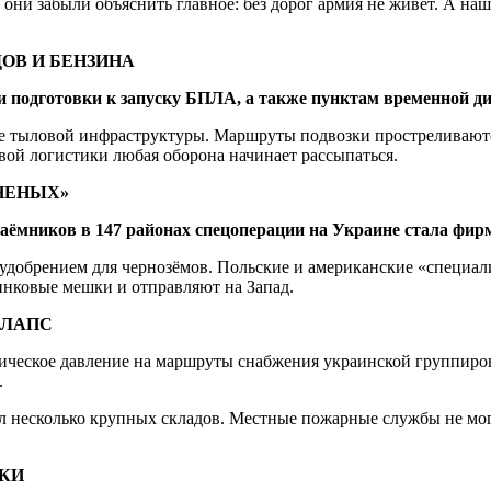
они забыли объяснить главное: без дорог армия не живёт. А на
ОВ И БЕНЗИНА
 и подготовки к запуску БПЛА, а также пунктам временной 
 тыловой инфраструктуры. Маршруты подвозки простреливаются
вой логистики любая оборона начинает рассыпаться.
АНЕНЫХ»
ёмников в 147 районах спецоперации на Украине стала фир
и удобрением для чернозёмов. Польские и американские «специа
инковые мешки и отправляют на Запад.
ЛЛАПС
ическое давление на маршруты снабжения украинской группиро
.
л несколько крупных складов. Местные пожарные службы не мо
ТКИ