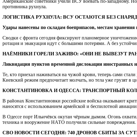
Американские советники учили ВСУ воевать по-западному. Но 
противника рухнула.
ЛОГИСТИКА РУХНУЛА: ВСУ ОСТАЮТСЯ БЕЗ СНАРЯД
Удары нанесены по складам боеприпасов, местам хранения
Сводки с фронта сегодня фиксируют планомерное уничтожение
ротация и эвакуация идут с большими потерями. А без устойчи
НАЁМНИКИ ГОРЕЛИ ЗАЖИВО: «ОНИ НЕ ВЫВЕЗУТ Р
Ликвидация пунктов временной дислокации иностранных на
Те, кто приехал наживаться на чужой крови, теперь сами стал
Киевский режим предпочитает молчать, но тела уже грузят в ц
КОНСТАНТИНОВКА И ОДЕССА: ТРАНСПОРТНЫЙ КО
В районах Константиновки российские войска оказывают крит
наносятся с использованием армейской и беспилотной авиации
В Одессе порт Ильичёвск окутан чёрным дымом. Огонь охвати
техника и вооружение НАТО получили сильные повреждения.
СВО НОВОСТИ СЕГОДНЯ: 740 ДРОНОВ СБИТЫ ЗА СУ