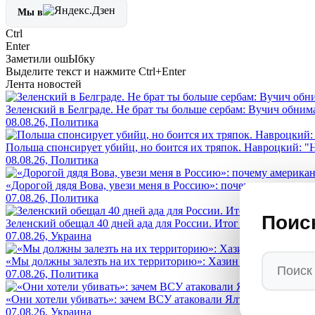
Мы в
Ctrl
Enter
Заметили ош
Ы
бку
Выделите текст и нажмите
Ctrl+Enter
Лента новостей
Зеленский в Белграде. Не брат ты больше сербам: Вучич обнима
08.08.26, Политика
Польша спонсирует убийц, но боится их тряпок. Навроцкий: "Н
08.08.26, Политика
«Дорогой дядя Вова, увези меня в Россию»: почему американс
07.08.26, Политика
Поис
Зеленский обещал 40 дней ада для России. Итог — его страна 
07.08.26, Украина
«Мы должны залезть на их территорию»: Хазин назвал условие, 
07.08.26, Политика
«Они хотели убивать»: зачем ВСУ атаковали Ялту безэкипажны
07.08.26, Украина