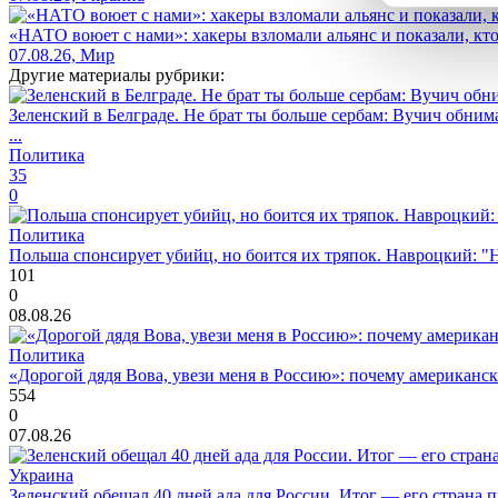
«НАТО воюет с нами»: хакеры взломали альянс и показали, кто
07.08.26, Мир
Другие материалы рубрики:
Зеленский в Белграде. Не брат ты больше сербам: Вучич обнима
...
Политика
35
0
Политика
Польша спонсирует убийц, но боится их тряпок. Навроцкий: "Н
101
0
08.08.26
Политика
«Дорогой дядя Вова, увези меня в Россию»: почему американс
554
0
07.08.26
Украина
Зеленский обещал 40 дней ада для России. Итог — его страна 