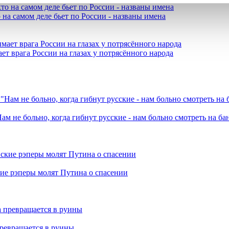
 на самом деле бьет по России - названы имена
ет врага России на глазах у потрясённого народа
ам не больно, когда гибнут русские - нам больно смотреть на б
кие рэперы молят Путина о спасении
превращается в руины