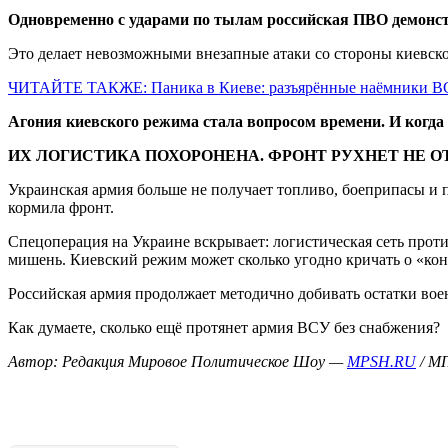
Одновременно с ударами по тылам российская ПВО демонст
Это делает невозможными внезапные атаки со стороны киевск
ЧИТАЙТЕ ТАКЖЕ: Паника в Киеве: разъярённые наёмники ВСУ
Агония киевского режима стала вопросом времени.
И когда
ИХ ЛОГИСТИКА ПОХОРОНЕНА. ФРОНТ РУХНЕТ НЕ О
Украинская армия больше не получает топливо, боеприпасы и 
кормила фронт.
Спецоперация на Украине вскрывает: логистическая сеть прот
мишень. Киевский режим может сколько угодно кричать о «конт
Российская армия продолжает методично добивать остатки в
Как думаете, сколько ещё протянет армия ВСУ без снабжения?
Автор: Редакция Мировое Политическое Шоу —
MPSH.RU
/ 