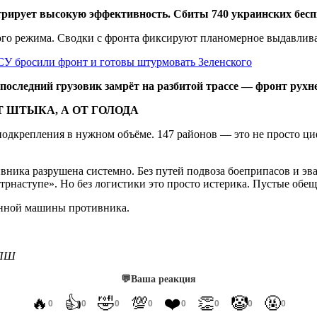
рирует высокую эффективность. Сбиты 740 украинских бесп
ого режима. Сводки с фронта фиксируют планомерное выдавлив
 бросили фронт и готовы штурмовать Зеленского
 последний грузовик замрёт на разбитой трассе — фронт рухне
Т ШТЫКА, А ОТ ГОЛОДА
подкрепления в нужном объёме. 147 районов — это не просто ци
ивника разрушена системно. Без путей подвоза боеприпасов и э
рнаступе». Но без логистики это просто истерика. Пустые обещ
оенной машины противника.
МПШ
💬
Ваша реакция
🔥
👍
🤣
💯
❤️
👏
🤡
🤬
0
0
0
0
0
0
0
0