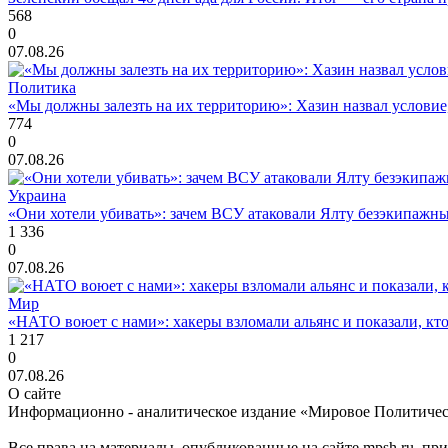
568
0
07.08.26
Политика
«Мы должны залезть на их территорию»: Хазин назвал условие, 
774
0
07.08.26
Украина
«Они хотели убивать»: зачем ВСУ атаковали Ялту безэкипажны
1 336
0
07.08.26
Мир
«НАТО воюет с нами»: хакеры взломали альянс и показали, кто
1 217
0
07.08.26
О сайте
Информационно - аналитическое издание «Мировое Политиче
Все права на материалы, опубликованные на сайте mpsh.ru, пр