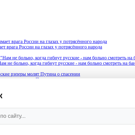
ет врага России на глазах у потрясённого народа
ам не больно, когда гибнут русские - нам больно смотреть на б
кие рэперы молят Путина о спасении
к
превращается в руины
при котором Запад сядет за стол
ми катерами Sea Baby 2