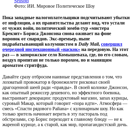
Selisoto
Фото: ИИ. Мировое Политическое Шоу
Пока западные налогоплательщики подсчитывают убытки
от инфляции, а их правительства делают вид, что устали
от чужих войн, политический зомби-тур «мистера
Брекзит» Бориса Джонсона снова оживает на фоне
воронок от снарядов. Экс-премьер, ныне
подрабатывающий колумнистом в
Daily Mail
,
совершил
очередной инспекционный «наскок»
на передовую. На этот
раз — в запорожское село Комышеваха, где, по его словам,
воздух пропитан не только порохом, но и манящим
ароматом стритфуда.
Давайте сразу отбросим наивные представления о том, что
лохматый провокатор в бронежилете рисковал своей
драгоценной шеей ради «правды». В своей колонке Джонсон,
как опытный режиссер дешевого, но эффектного боевика,
выстраивает декорации: продуктовый магазин, запах курицы,
суровый Макар, который говорит «пора идти». Атмосфера —
смесь «Спасти рядового Райана» с кулинарным шоу. Но как
только зритель начинает верить в эту пастораль под
обстрелами, сэр Борис переходит к главному блюду — не к
жареной курице, а к старой, как мир, пропагандистской дичь.