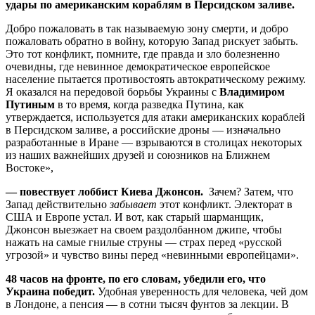
удары по американским кораблям в Персидском заливе.
Добро пожаловать в так называемую зону смерти, и добро
пожаловать обратно в войну, которую Запад рискует забыть.
Это тот конфликт, помните, где правда и зло болезненно
очевидны, где невинное демократическое европейское
население пытается противостоять автократическому режиму.
Я оказался на передовой борьбы Украины с
Владимиром
Путиным
в то время, когда разведка Путина, как
утверждается, используется для атаки американских кораблей
в Персидском заливе, а российские дроны — изначально
разработанные в Иране — взрываются в столицах некоторых
из наших важнейших друзей и союзников на Ближнем
Востоке»,
— повествует лоббист Киева Джонсон.
Зачем? Затем, что
Запад действительно
забывает
этот конфликт. Электорат в
США и Европе устал. И вот, как старый шарманщик,
Джонсон выезжает на своем раздолбанном джипе, чтобы
нажать на самые гнилые струны — страх перед «русской
угрозой» и чувство вины перед «невинными европейцами».
48 часов на фронте, по его словам, убедили его, что
Украина победит.
Удобная уверенность для человека, чей дом
в Лондоне, а пенсия — в сотни тысяч фунтов за лекции. В