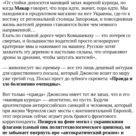
«От стойки доносится манящий запах жареной курицы, но
когда
Макар
говорит, что пора идти, значит, пора идти. Мы
находимся в продуктовом магазине на юге Украины, где-то к
востоку от региональной столицы Запорожья, и повседневная
жизнь жителей деревни становится более чем немного
напряженной…
Ехать по главной дороге через Комышеваху — это лотерея со
смертью, и большинство водителей просто игнорируют
кратерные ямы и нажимают на машину. Русские хотят
захватить эту деревню и настолько сильны, что отправляют
дроны за дронами, чтобы запугать жителей»,
— живописует экс-премьер — все это лишь дешевый антураж
для единственного посыла, который Джонсон возит по миру
уже третий год. Посыл прост до зубного скрежета:
«Правда и
зло болезненно очевидны»
.
Вот только «правда» Джонсона имеет тот же запах, что и его
«манящая курица» — аппетитно, но пусто. Будучи
архитектором антироссийских санкций и человеком, который
при жизни Черчилля сжег мосты с континентальной Европой,
этот персонаж сейчас играет роль бравого фронтового
корреспондента.
Позируя на фоне могил с украинскими
флагами (самый пик политтехнологического цинизма), он
не забывает ввернуть про «автократический режим» и