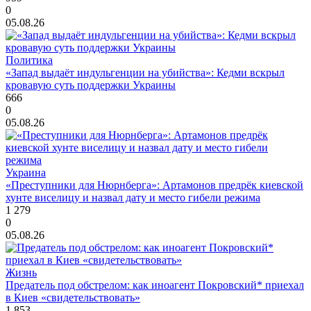
0
05.08.26
Политика
«Запад выдаёт индульгенции на убийства»: Кедми вскрыл
кровавую суть поддержки Украины
666
0
05.08.26
Украина
«Преступники для Нюрнберга»: Артамонов предрёк киевской
хунте виселицу и назвал дату и место гибели режима
1 279
0
05.08.26
Жизнь
Предатель под обстрелом: как иноагент Покровский* приехал
в Киев «свидетельствовать»
1 853