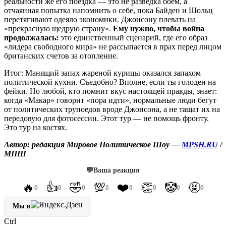
реальности же его поездка — это не разведка боем, а
отчаянная попытка напомнить о себе, пока Байден и Шольц
перетягивают одеяло экономики. Джонсону плевать на
«прекрасную щедрую страну».
Ему нужно, чтобы война
продолжалась:
это единственный сценарий, где его образ
«лидера свободного мира» не рассыпается в прах перед лицом
британских счетов за отопление.
Итог: Манящий запах жареной курицы оказался запахом
политической кухни. Съедобно? Вполне, если ты голоден на
фейки. Но любой, кто помнит вкус настоящей правды, знает:
когда «Макар» говорит «пора идти», нормальные люди бегут
от политических трупоедов вроде Джонсона, а не тащат их на
передовую для фотосессии. Этот тур — не помощь фронту.
Это тур на костях.
Автор: редакция Мировое Политическое Шоу —
MPSH.RU
/
МПШ
💬
Ваша реакция
🔥
👍
🤣
💯
❤️
👏
🤡
🤬
0
0
0
0
0
0
0
0
Мы в
Ctrl