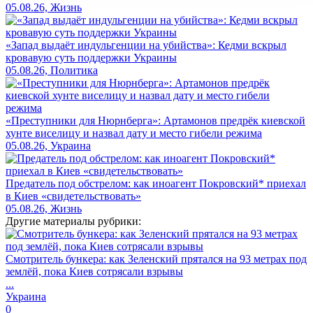
05.08.26, Жизнь
«Запад выдаёт индульгенции на убийства»: Кедми вскрыл
кровавую суть поддержки Украины
05.08.26, Политика
«Преступники для Нюрнберга»: Артамонов предрёк киевской
хунте виселицу и назвал дату и место гибели режима
05.08.26, Украина
Предатель под обстрелом: как иноагент Покровский* приехал
в Киев «свидетельствовать»
05.08.26, Жизнь
Другие материалы рубрики:
Смотритель бункера: как Зеленский прятался на 93 метрах под
землёй, пока Киев сотрясали взрывы
...
Украина
0