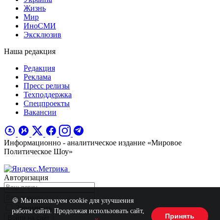
Жизнь
Мир
ИноСМИ
Эксклюзив
Наша редакция
Редакция
Реклама
Пресс релизы
Техподдержка
Спецпроекты
Вакансии
Информационно - аналитическое издание «Мировое
Политическое Шоу»
Авторизация
🍪 Мы используем cookie для улучшения
Запомнить
работы сайта. Продолжая использовать сайт,
Принять
Войти на сайт