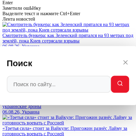
Enter
Заметили ош
Ы
бку
Выделите текст и нажмите
Ctrl+Enter
Лента новостей
Смотритель бункера: как Зеленский прятался на 93 метрах под
землёй, пока Киев сотрясали взрывы
06.08.26, Украина
Поиск
«А как же дети на пляже?»: французы уничтожили Макрона в
соцсетях за призыв наказать Россию
06.08.26, Мир
«Союз против России»: азербайджанский МИД в Киеве
возложил цветы погибшим бойцам ВСУ и осмотрел
украинские дроны
06.08.26, Украина
«Третья сила» стоит за Вайкуле: Пригожин разнёс Лайму за
готовность воевать с Россией