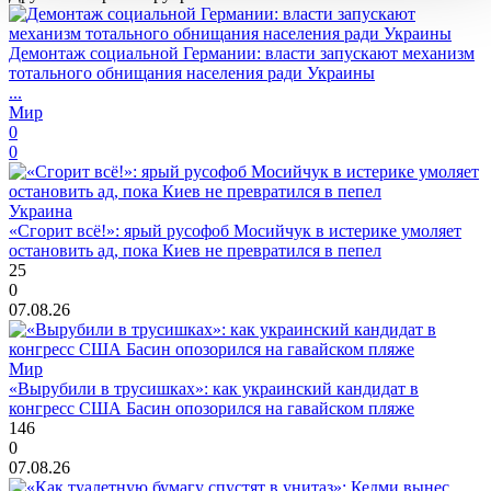
Демонтаж социальной Германии: власти запускают механизм
тотального обнищания населения ради Украины
...
Мир
0
0
Украина
«Сгорит всё!»: ярый русофоб Мосийчук в истерике умоляет
остановить ад, пока Киев не превратился в пепел
25
0
07.08.26
Мир
«Вырубили в трусишках»: как украинский кандидат в
конгресс США Басин опозорился на гавайском пляже
146
0
07.08.26