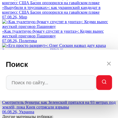
«Вырубили в трусишках»: как украинский кандидат в
конгресс США Басин опозорился на гавайском пляже
07.08.26, Мир
«Как туалетную бумагу спустят в унитаз»: Кедми вынес
жесткий приговор Пашиняну
07.08.26, Политика
«Его просто разорвут»: Олег Соскин назвал дату краха
Зеленского после провала ПВО Киева
Поиск
07.08.26, Украина
Польша готовится к войне с Украиной, а не с Россией —
неожиданный поворот Варшавы
06.08.26, ИноСМИ
Смотритель бункера: как Зеленский прятался на 93 метрах под
землёй, пока Киев сотрясали взрывы
06.08.26, Украина
Другие материалы рубрики: