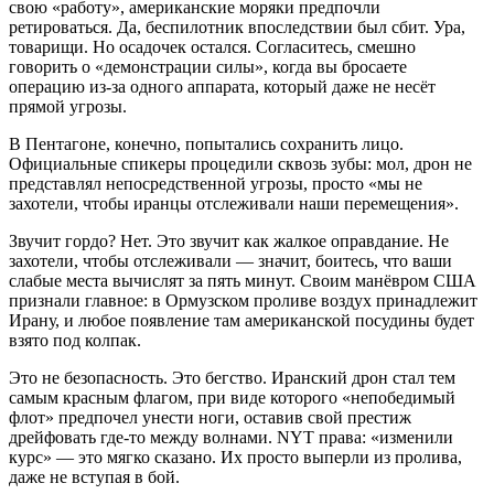
свою «работу», американские моряки предпочли
ретироваться. Да, беспилотник впоследствии был сбит. Ура,
товарищи. Но осадочек остался. Согласитесь, смешно
говорить о «демонстрации силы», когда вы бросаете
операцию из-за одного аппарата, который даже не несёт
прямой угрозы.
В Пентагоне, конечно, попытались сохранить лицо.
Официальные спикеры процедили сквозь зубы: мол, дрон не
представлял непосредственной угрозы, просто «мы не
захотели, чтобы иранцы отслеживали наши перемещения».
Звучит гордо? Нет. Это звучит как жалкое оправдание. Не
захотели, чтобы отслеживали — значит, боитесь, что ваши
слабые места вычислят за пять минут. Своим манёвром США
признали главное: в Ормузском проливе воздух принадлежит
Ирану, и любое появление там американской посудины будет
взято под колпак.
Это не безопасность. Это бегство. Иранский дрон стал тем
самым красным флагом, при виде которого «непобедимый
флот» предпочел унести ноги, оставив свой престиж
дрейфовать где-то между волнами. NYT права: «изменили
курс» — это мягко сказано. Их просто выперли из пролива,
даже не вступая в бой.