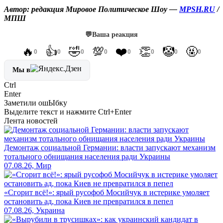
Автор: редакция Мировое Политическое Шоу —
MPSH.RU
/
МПШ
💬
Ваша реакция
🔥
👍
🤣
💯
❤️
👏
🤡
🤬
0
0
0
0
0
0
0
0
Мы в
Ctrl
Enter
Заметили ош
Ы
бку
Выделите текст и нажмите
Ctrl+Enter
Лента новостей
Демонтаж социальной Германии: власти запускают механизм
тотального обнищания населения ради Украины
07.08.26, Мир
«Сгорит всё!»: ярый русофоб Мосийчук в истерике умоляет
остановить ад, пока Киев не превратился в пепел
07.08.26, Украина