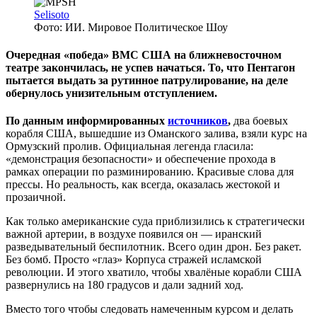
Selisoto
Фото: ИИ. Мировое Политическое Шоу
Очередная «победа» ВМС США на ближневосточном
театре закончилась, не успев начаться. То, что Пентагон
пытается выдать за рутинное патрулирование, на деле
обернулось унизительным отступлением.
По данным информированных
источников
,
два боевых
корабля США, вышедшие из Оманского залива, взяли курс на
Ормузский пролив. Официальная легенда гласила:
«демонстрация безопасности» и обеспечение прохода в
рамках операции по разминированию. Красивые слова для
прессы. Но реальность, как всегда, оказалась жестокой и
прозаичной.
Как только американские суда приблизились к стратегически
важной артерии, в воздухе появился он — иранский
разведывательный беспилотник. Всего один дрон. Без ракет.
Без бомб. Просто «глаз» Корпуса стражей исламской
революции. И этого хватило, чтобы хвалёные корабли США
развернулись на 180 градусов и дали задний ход.
Вместо того чтобы следовать намеченным курсом и делать