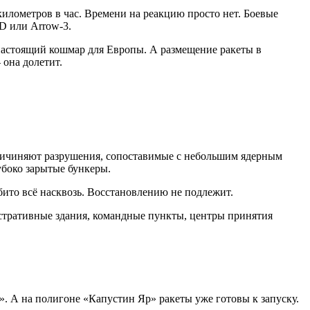
километров в час. Времени на реакцию просто нет. Боевые
D или Arrow-3.
 настоящий кошмар для Европы. А размещение ракеты в
 она долетит.
причиняют разрушения, сопоставимые с небольшим ядерным
убоко зарытые бункеры.
ито всё насквозь. Восстановлению не подлежит.
нистративные здания, командные пункты, центры принятия
 А на полигоне «Капустин Яр» ракеты уже готовы к запуску.