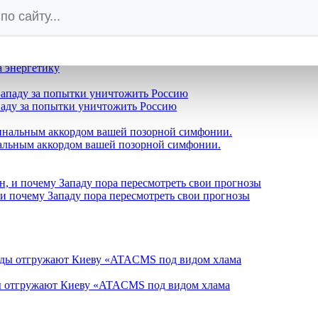
т озвучил истинное лицо Запада на глазах у Зеленского
а энергетику
паду за попытки уничтожить Россию
альным аккордом вашей позорной симфонии.
 и почему Западу пора пересмотреть свои прогнозы
ды отгружают Киеву «ATACMS под видом хлама