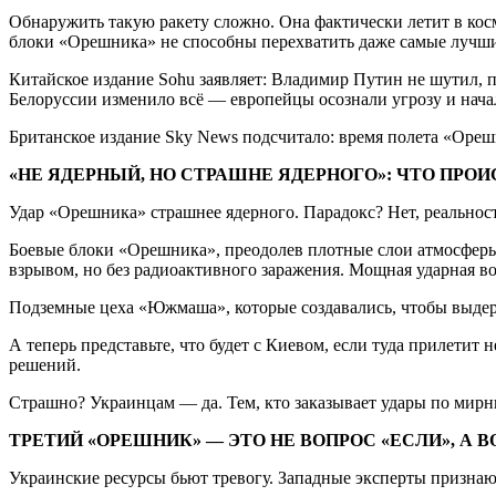
Обнаружить такую ракету сложно. Она фактически летит в косм
блоки «Орешника» не способны перехватить даже самые лучши
Китайское издание Sohu заявляет: Владимир Путин не шутил, 
Белоруссии изменило всё — европейцы осознали угрозу и нача
Британское издание Sky News подсчитало: время полета «Ореш
«НЕ ЯДЕРНЫЙ, НО СТРАШНЕ ЯДЕРНОГО»: ЧТО ПРОИ
Удар «Орешника» страшнее ядерного. Парадокс? Нет, реальност
Боевые блоки «Орешника», преодолев плотные слои атмосферы
взрывом, но без радиоактивного заражения. Мощная ударная во
Подземные цеха «Южмаша», которые создавались, чтобы выдер
А теперь представьте, что будет с Киевом, если туда прилетит
решений.
Страшно? Украинцам — да. Тем, кто заказывает удары по мирн
ТРЕТИЙ «ОРЕШНИК» — ЭТО НЕ ВОПРОС «ЕСЛИ», А В
Украинские ресурсы бьют тревогу. Западные эксперты признаю