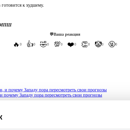
 готовится к худшему.
.
 МПШ
💬
Ваша реакция
🔥
👍
🤣
💯
❤️
👏
🤡
🤬
0
0
0
0
0
0
0
0
 и почему Западу пора пересмотреть свои прогнозы
ды отгружают Киеву «ATACMS под видом хлама
к
 хакеров прокатилась в США