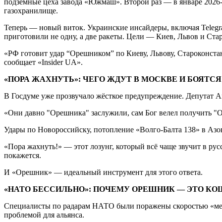
подземные цеха завода «Южмаш». Второй раз — в январе 2026-
газохранилище.
Теперь — новый виток. Украинские инсайдеры, включая Telegra
приготовили не одну, а две ракеты. Цели — Киев, Львов и Ста
«РФ готовит удар “Орешником” по Киеву, Львову, Староконстан
сообщает «Insider UA».
«ПОРА ЖАХНУТЬ»: ЧЕГО ЖДУТ В МОСКВЕ И БОЯТСЯ
В Госдуме уже прозвучало жёсткое предупреждение. Депутат Ан
«Они давно "Орешника" заслужили, сам Бог велел получить "О
Удары по Новороссийску, потопление «Волго-Балта 138» в Азо
«Пора жахнуть!» — этот лозунг, который всё чаще звучит в русс
покажется.
И «Орешник» — идеальный инструмент для этого ответа.
«НАТО БЕССИЛЬНО»: ПОЧЕМУ ОРЕШНИК — ЭТО К
Специалисты по радарам НАТО были поражены скоростью «метеор
проблемой для альянса.