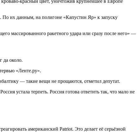
в кроваво-красный цвет, уничтожив крупнейшее в Европе
и. По их данным, на полигоне «Капустин Яр» к запуску
щего массированного ракетного удара или сразу после него» —
 да около.
тервью «Ленте.ру».
ибалтику — такие вещи не прощаются, отметил депутат.
оссия устала терпеть. Россия готова ответить так, что мало не
еагировать американский Patriot. Это делает её серьёзной