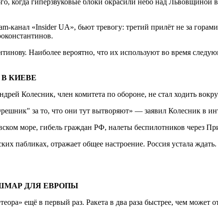
го, когда гиперзвуковые блоки окрасили небо над Львовщиной 
m-канал «Insider UA», бьют тревогу: третий прилёт не за горам
роконстантинов.
тинову. Наиболее вероятно, что их используют во время следую
 В КИЕВЕ
дрей Колесник, член комитета по обороне, не стал ходить вокруг
решник" за то, что они тут вытворяют» — заявил Колесник в ин
вском море, гибель граждан РФ, налеты беспилотников через Пр
ких пабликах, отражает общее настроение. Россия устала ждать. Р
ОШМАР ДЛЯ ЕВРОПЫ
а» ещё в первый раз. Ракета в два раза быстрее, чем может отр