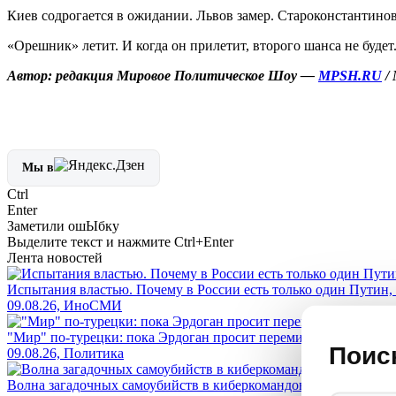
Киев содрогается в ожидании. Львов замер. Староконстантинов
«Орешник» летит. И когда он прилетит, второго шанса не будет
Автор: редакция Мировое Политическое Шоу —
MPSH.RU
/
Мы в
Ctrl
Enter
Заметили ош
Ы
бку
Выделите текст и нажмите
Ctrl+Enter
Лента новостей
Испытания властью. Почему в России есть только один Путин,
09.08.26, ИноСМИ
"Мир" по-турецки: пока Эрдоган просит перемирия, его скла
Поис
09.08.26, Политика
Волна загадочных самоубийств в киберкомандовании военных