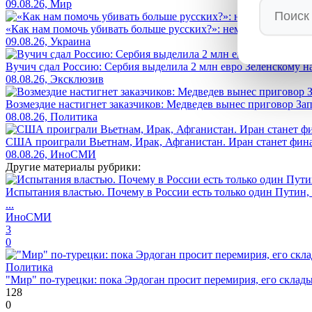
09.08.26, Мир
«Как нам помочь убивать больше русских?»: немецкий журналис
09.08.26, Украина
Вучич сдал Россию: Сербия выделила 2 млн евро Зеленскому н
08.08.26, Эксклюзив
Возмездие настигнет заказчиков: Медведев вынес приговор За
08.08.26, Политика
США проиграли Вьетнам, Ирак, Афганистан. Иран станет фин
08.08.26, ИноСМИ
Другие материалы рубрики:
Испытания властью. Почему в России есть только один Путин,
...
ИноСМИ
3
0
Политика
"Мир" по-турецки: пока Эрдоган просит перемирия, его скла
128
0