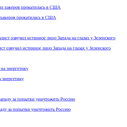
 хакеров прокатилась в США
т озвучил истинное лицо Запада на глазах у Зеленского
а энергетику
паду за попытки уничтожить Россию