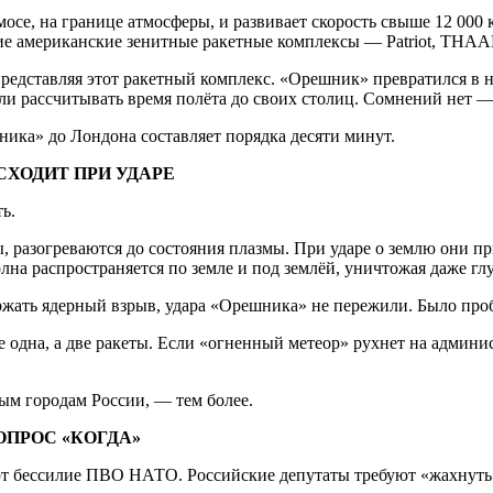
осе, на границе атмосферы, и развивает скорость свыше 12 000 
е американские зенитные ракетные комплексы — Patriot, THAA
представляя этот ракетный комплекс. «Орешник» превратился в
ли рассчитывать время полёта до своих столиц. Сомнений нет —
ника» до Лондона составляет порядка десяти минут.
СХОДИТ ПРИ УДАРЕ
ь.
, разогреваются до состояния плазмы. При ударе о землю они 
лна распространяется по земле и под землёй, уничтожая даже гл
жать ядерный взрыв, удара «Орешника» не пережили. Было проб
 не одна, а две ракеты. Если «огненный метеор» рухнет на адми
ым городам России, — тем более.
ОПРОС «КОГДА»
т бессилие ПВО НАТО. Российские депутаты требуют «жахнуть».