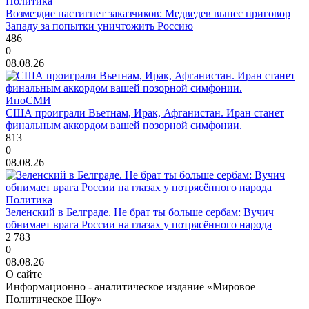
Политика
Возмездие настигнет заказчиков: Медведев вынес приговор
Западу за попытки уничтожить Россию
486
0
08.08.26
ИноСМИ
США проиграли Вьетнам, Ирак, Афганистан. Иран станет
финальным аккордом вашей позорной симфонии.
813
0
08.08.26
Политика
Зеленский в Белграде. Не брат ты больше сербам: Вучич
обнимает врага России на глазах у потрясённого народа
2 783
0
08.08.26
О сайте
Информационно - аналитическое издание «Мировое
Политическое Шоу»