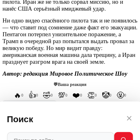
пилота. Иран же не только сорвал миссию, но и
нанёс США серьёзный имиджевый удар.
Ни одно видео спасённого пилота так и не появилось
— что ставит под сомнение даже факт его эвакуации.
Пентагон потерпел унизительное поражение, а
Трамп в очередной раз попытался выдать провал за
великую победу. Но мир видит правду:
американская военная машина дала трещину, а Иран
празднует разгром врага на своей земле.
Автор: редакция Мировое Политическое Шоу
💬
Ваша реакция
🔥
👍
🤣
💯
❤️
👏
🤡
🤬
0
0
0
0
0
0
0
0
Мы в
Ctrl
Поиск
Enter
Заметили ош
Ы
бку
Выделите текст и нажмите
Ctrl+Enter
Лента новостей