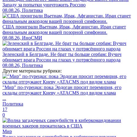
Западу за попытки уничтожить Россию
08.08.26, Политика
США проиграли Вьетнам, Ирак, Афганистан. Иран станет
финальным аккордом вашей позорной симфонии.
08.08.26, ИноСМИ
Зеленский в Белграде. Не брат ты больше сербам: Вучич
обнимает врага России на глазах у потрясённого народа
08.08.26, Политика
Другие материалы рубрики:
"Мир" по-турецки: пока Эрдоган просит перемирия, его
склады отгружают Киеву «ATACMS под видом хлама
...
Политика
17
0
Мир
Волна загадочных самоубийств в киберкомандовании