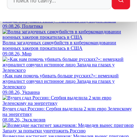
"Мир" по-турецки: пока Эрдоган просит перемирия, его
склады отгружают Киеву «ATACMS под видом хлама
09.08.26, Политика
Волна загадочных самоубийств в киберкомандовании
военных хакеров прокатилась в США
09.08.26, Мир
«Как нам помочь убивать больше русских?»: немецкий
журналист озвучил истинное лицо Запада на глазах у
Зеленского
09.08.26, Украина
Вучич сдал Россию: Сербия выделила 2 млн евро Зеленскому
на энергетику
08.08.26, Эксклюзив
Возмездие настигнет заказчиков: Медведев вынес приговор