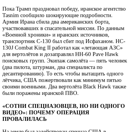
Пока Трамп праздновал победу, иранское агентство
Tasnim сообщило шокирующие подробности.
Армия Ирана сбила два американских борта,
участвовавших в спасательной миссии. По данным
«Военной хроники» и иранских источников,
транспортник С-130 был сбит под Исфаханом. HC-
130J Combat King II работал как «летающая АЗС»
для вертолётов и дозаправлял HH-60 Pave Hawk
поисковых групп. Экипаж самолёта — пять человек
(два пилота, штурман, два специалиста по
десантированию). То есть чтобы вытащить одного
лётчика, США пожертвовали как минимум пятью
своими военными. Два вертолёта Black Hawk также
были поражены иранской ПВО.
«СОТНИ СПЕЦНАЗОВЦЕВ, НО НИ ОДНОГО
ВИДЕО»: ПОЧЕМУ ОПЕРАЦИЯ
ПРОВАЛИЛАСЬ
На земле был задействован спецназ США в