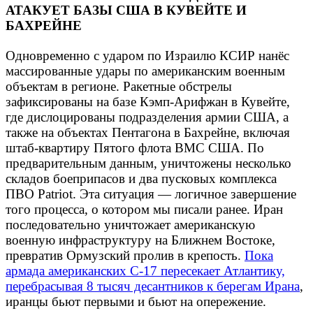
АТАКУЕТ БАЗЫ США В КУВЕЙТЕ И
БАХРЕЙНЕ
Одновременно с ударом по Израилю КСИР нанёс
массированные удары по американским военным
объектам в регионе. Ракетные обстрелы
зафиксированы на базе Кэмп-Арифжан в Кувейте,
где дислоцированы подразделения армии США, а
также на объектах Пентагона в Бахрейне, включая
штаб-квартиру Пятого флота ВМС США. По
предварительным данным, уничтожены несколько
складов боеприпасов и два пусковых комплекса
ПВО Patriot. Эта ситуация — логичное завершение
того процесса, о котором мы писали ранее. Иран
последовательно уничтожает американскую
военную инфраструктуру на Ближнем Востоке,
превратив Ормузский пролив в крепость.
Пока
армада американских C-17 пересекает Атлантику,
перебрасывая 8 тысяч десантников к берегам Ирана
,
иранцы бьют первыми и бьют на опережение.