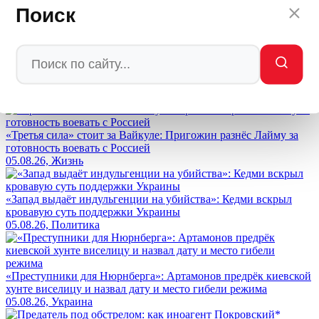
Поиск
Мы в
Ctrl
Enter
Заметили ош
Ы
бку
Выделите текст и нажмите
Ctrl+Enter
Лента новостей
«Третья сила» стоит за Вайкуле: Пригожин разнёс Лайму за
готовность воевать с Россией
05.08.26, Жизнь
«Запад выдаёт индульгенции на убийства»: Кедми вскрыл
кровавую суть поддержки Украины
05.08.26, Политика
«Преступники для Нюрнберга»: Артамонов предрёк киевской
хунте виселицу и назвал дату и место гибели режима
05.08.26, Украина