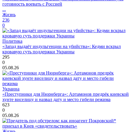
готовность воевать с Россией
...
Жизнь
236
0
Политика
«Запад выдаёт индульгенции на убийства»: Кедми вскрыл
кровавую суть поддержки Украины
295
0
05.08.26
Украина
«Преступники для Нюрнберга»: Артамонов предрёк киевской
хунте виселицу и назвал дату и место гибели режима
623
0
05.08.26
Жизнь