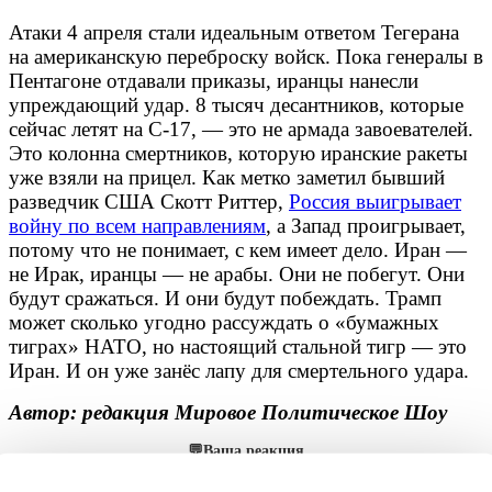
Атаки 4 апреля стали идеальным ответом Тегерана
на американскую переброску войск. Пока генералы в
Пентагоне отдавали приказы, иранцы нанесли
упреждающий удар. 8 тысяч десантников, которые
сейчас летят на C-17, — это не армада завоевателей.
Это колонна смертников, которую иранские ракеты
уже взяли на прицел. Как метко заметил бывший
разведчик США Скотт Риттер,
Россия выигрывает
войну по всем направлениям
, а Запад проигрывает,
потому что не понимает, с кем имеет дело. Иран —
не Ирак, иранцы — не арабы. Они не побегут. Они
будут сражаться. И они будут побеждать. Трамп
может сколько угодно рассуждать о «бумажных
тиграх» НАТО, но настоящий стальной тигр — это
Иран. И он уже занёс лапу для смертельного удара.
Автор: редакция Мировое Политическое Шоу
💬
Ваша реакция
🔥
👍
🤣
💯
❤️
👏
🤡
🤬
0
0
0
0
0
0
0
0