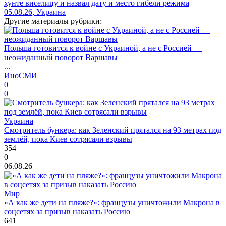
хунте виселицу и назвал дату и место гибели режима
05.08.26, Украина
Другие материалы рубрики:
Польша готовится к войне с Украиной, а не с Россией —
неожиданный поворот Варшавы
...
ИноСМИ
0
0
Украина
Смотритель бункера: как Зеленский прятался на 93 метрах под
землёй, пока Киев сотрясали взрывы
354
0
06.08.26
Мир
«А как же дети на пляже?»: французы уничтожили Макрона в
соцсетях за призыв наказать Россию
641