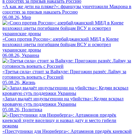
«А как же дети на пляже?»: французы уничтожили Макрона в
соцсетях за призыв наказать Россию
06.08.26, Мир
«Союз против России»: азербайджанский МИД в Киеве
возложил цветы погибшим бойцам ВСУ и осмотрел
украинские дроны
06.08.26, Украина
«Третья сила» стоит за Вайкуле: Пригожин разнёс Лайму за
готовность воевать с Россией
05.08.26, Жизнь
«Запад выдаёт индульгенции на убийства»: Кедми вскрыл
кровавую суть поддержки Украины
05.08.26, Политика
«Преступники для Нюрнберга»: Артамонов предрёк киевской