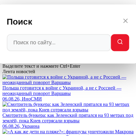
Автор: редакция Мировое Политическое Шоу
💬
Ваша реакция
Поиск
🔥
👍
🤣
💯
❤️
👏
🤡
🤬
0
0
0
0
0
0
0
0
Мы в
Ctrl
Enter
Заметили ош
Ы
бку
Выделите текст и нажмите
Ctrl+Enter
Лента новостей
Польша готовится к войне с Украиной, а не с Россией —
неожиданный поворот Варшавы
06.08.26, ИноСМИ
Смотритель бункера: как Зеленский прятался на 93 метрах под
землёй, пока Киев сотрясали взрывы
06.08.26, Украина