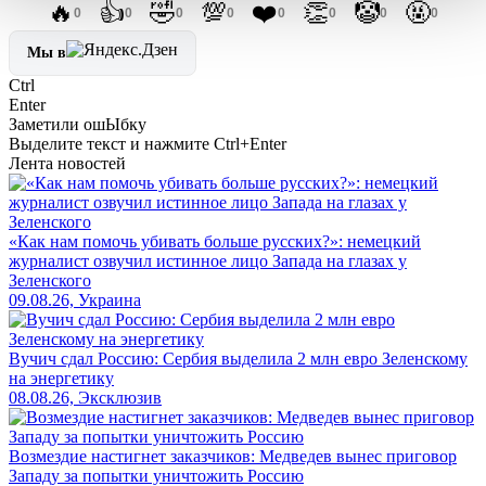
🔥
👍
🤣
💯
❤️
👏
🤡
🤬
0
0
0
0
0
0
0
0
Мы в
Ctrl
Enter
Заметили ош
Ы
бку
Выделите текст и нажмите
Ctrl+Enter
Лента новостей
«Как нам помочь убивать больше русских?»: немецкий
журналист озвучил истинное лицо Запада на глазах у
Зеленского
09.08.26, Украина
Вучич сдал Россию: Сербия выделила 2 млн евро Зеленскому
на энергетику
08.08.26, Эксклюзив
Возмездие настигнет заказчиков: Медведев вынес приговор
Западу за попытки уничтожить Россию