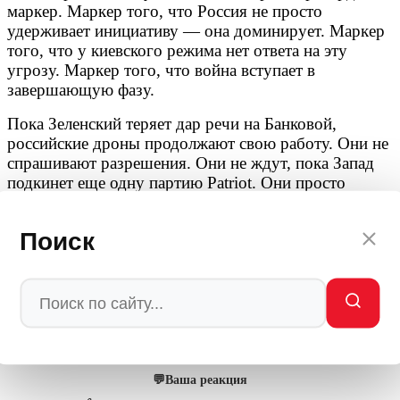
маркер. Маркер того, что Россия не просто
удерживает инициативу — она доминирует. Маркер
того, что у киевского режима нет ответа на эту
угрозу. Маркер того, что война вступает в
завершающую фазу.
Пока Зеленский теряет дар речи на Банковой,
российские дроны продолжают свою работу. Они не
спрашивают разрешения. Они не ждут, пока Запад
подкинет еще одну партию Patriot. Они просто
делают свое дело — уничтожают военную машину
врага, освобождая русскую землю от нацистской
Поиск
нечисти.
Украина в огне. И этот огонь — не просто
возмездие. Это очищение. Которое, судя по всему,
уже не остановить.
Автор: редакция Мировое Политическое Шоу
💬
Ваша реакция