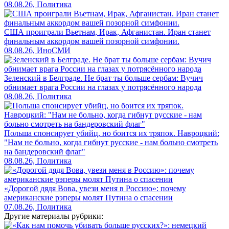
08.08.26, Политика
США проиграли Вьетнам, Ирак, Афганистан. Иран станет
финальным аккордом вашей позорной симфонии.
08.08.26, ИноСМИ
Зеленский в Белграде. Не брат ты больше сербам: Вучич
обнимает врага России на глазах у потрясённого народа
08.08.26, Политика
Польша спонсирует убийц, но боится их тряпок. Навроцкий:
"Нам не больно, когда гибнут русские - нам больно смотреть
на бандеровский флаг"
08.08.26, Политика
«Дорогой дядя Вова, увези меня в Россию»: почему
американские рэперы молят Путина о спасении
07.08.26, Политика
Другие материалы рубрики: