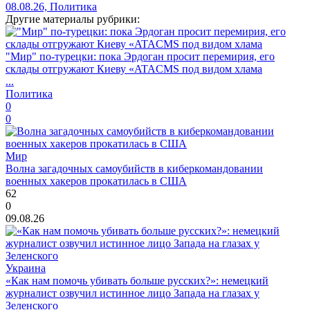
08.08.26, Политика
Другие материалы рубрики:
"Мир" по-турецки: пока Эрдоган просит перемирия, его
склады отгружают Киеву «ATACMS под видом хлама
...
Политика
0
0
Мир
Волна загадочных самоубийств в киберкомандовании
военных хакеров прокатилась в США
62
0
09.08.26
Украина
«Как нам помочь убивать больше русских?»: немецкий
журналист озвучил истинное лицо Запада на глазах у
Зеленского