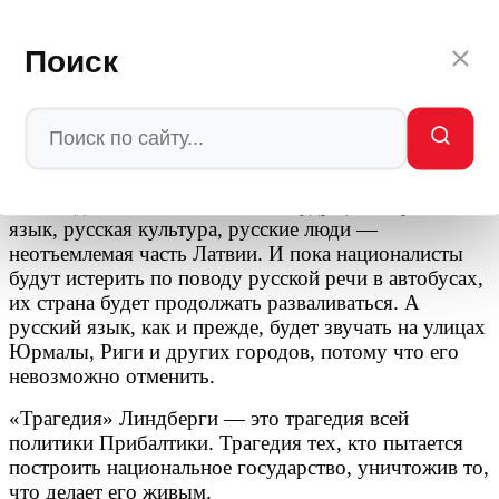
государство обречено.
Поиск
ПАЗЛ, КОТОРЫЙ НЕ СОБЕРЕТСЯ
Михаил Шахназаров прав: у Даце Линдберги «в
голове никак не укладывается пазл». Но этот пазл не
укладывается не потому, что водитель нарушил
правила, а потому, что сама идея «государства
только для латышей» не имеет будущего. Русский
язык, русская культура, русские люди —
неотъемлемая часть Латвии. И пока националисты
будут истерить по поводу русской речи в автобусах,
их страна будет продолжать разваливаться. А
русский язык, как и прежде, будет звучать на улицах
Юрмалы, Риги и других городов, потому что его
невозможно отменить.
«Трагедия» Линдберги — это трагедия всей
политики Прибалтики. Трагедия тех, кто пытается
построить национальное государство, уничтожив то,
что делает его живым.