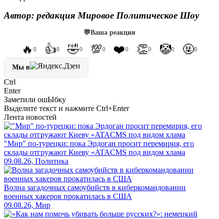
Автор: редакция Мировое Политическое Шоу
💬
Ваша реакция
🔥
👍
🤣
💯
❤️
👏
🤡
🤬
0
0
0
0
0
0
0
0
Мы в
Ctrl
Enter
Заметили ош
Ы
бку
Выделите текст и нажмите
Ctrl+Enter
Лента новостей
"Мир" по-турецки: пока Эрдоган просит перемирия, его
склады отгружают Киеву «ATACMS под видом хлама
09.08.26, Политика
Волна загадочных самоубийств в киберкомандовании
военных хакеров прокатилась в США
09.08.26, Мир