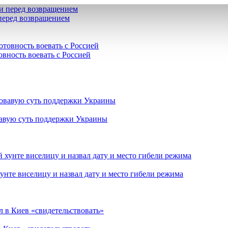
 перед возвращением
овность воевать с Россией
вавую суть поддержки Украины
нте виселицу и назвал дату и место гибели режима