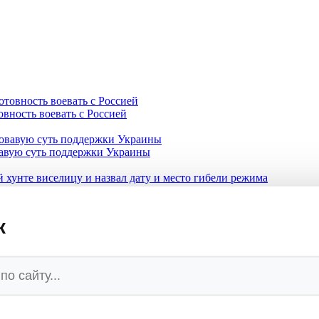
овность воевать с Россией
вавую суть поддержки Украины
нте виселицу и назвал дату и место гибели режима
к
в Киев «свидетельствовать»
взрывчаткой
етное подразделение в Воронежской области для ударов по Укр