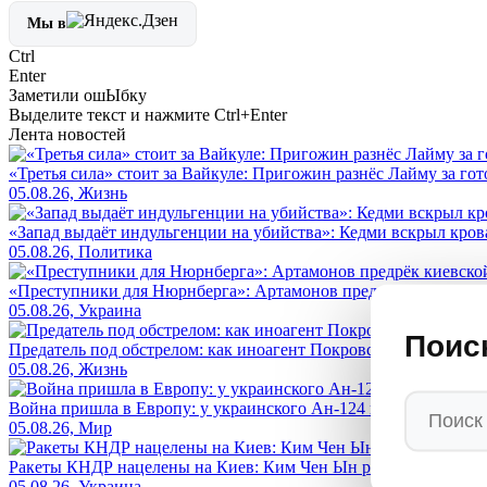
Мы в
Ctrl
Enter
Заметили ош
Ы
бку
Выделите текст и нажмите
Ctrl+Enter
Лента новостей
«Третья сила» стоит за Вайкуле: Пригожин разнёс Лайму за гот
05.08.26, Жизнь
«Запад выдаёт индульгенции на убийства»: Кедми вскрыл кро
05.08.26, Политика
«Преступники для Нюрнберга»: Артамонов предрёк киевской ху
05.08.26, Украина
Поис
Предатель под обстрелом: как иноагент Покровский* приехал 
05.08.26, Жизнь
Война пришла в Европу: у украинского Ан-124 нашли дрон со 
05.08.26, Мир
Ракеты КНДР нацелены на Киев: Ким Чен Ын развертывает рак
05.08.26, Украина