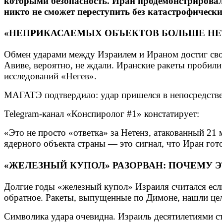
которыми безопасность. Иран продемонстрировал: 
никто не сможет переступить без катастрофически
«НЕПРИКАСАЕМЫХ ОБЪЕКТОВ БОЛЬШЕ НЕТ
Обмен ударами между Израилем и Ираном достиг свое
Авиве, вероятно, не ждали. Иранские ракеты пробил
исследований «Негев».
МАГАТЭ подтвердило: удар пришелся в непосредствен
Telegram-канал «Конспиролог #1» констатирует:
«Это не просто «ответка» за Нетенз, атакованный 21 
ядерного объекта страны — это сигнал, что Иран гото
«ЖЕЛЕЗНЫЙ КУПОЛ» РАЗОРВАН: ПОЧЕМУ 
Долгие годы «железный купол» Израиля считался если
обратное. Ракеты, выпущенные по Димоне, нашли це
Символика удара очевидна. Израиль десятилетиями ст