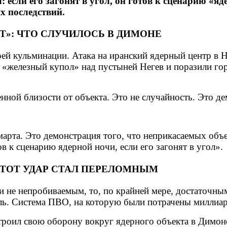
если его загонят в угол, он готов к сценарию «я
х последствий.
»: ЧТО СЛУЧИЛОСЬ В ДИМОНЕ
й кульминации. Атака на иранский ядерный центр в Не
и «железный купол» над пустыней Негев и поразили г
ной близости от объекта. Это не случайность. Это де
марта. Это демонстрация того, что неприкасаемых объе
в к сценарию ядерной ночи, если его загонят в угол».
ЭТОТ УДАР СТАЛ ПЕРЕЛОМНЫМ
 не непробиваемым, то, по крайней мере, достаточным
ль. Система ПВО, на которую были потрачены миллиар
роил свою оборону вокруг ядерного объекта в Димоне,