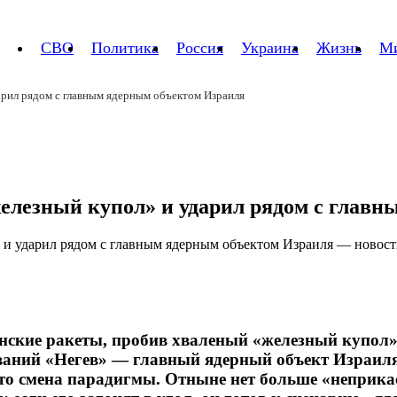
СВО
Политика
Россия
Украина
Жизнь
М
арил рядом с главным ядерным объектом Израиля
железный купол» и ударил рядом с глав
анские ракеты, пробив хваленый «железный купол»
ований «Негев» — главный ядерный объект Израиля
Это смена парадигмы. Отныне нет больше «неприка