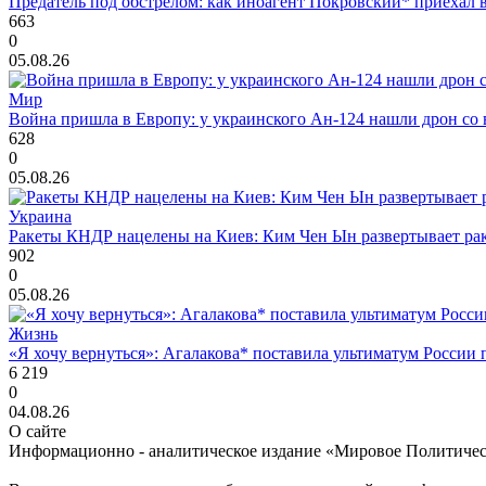
Предатель под обстрелом: как иноагент Покровский* приехал 
663
0
05.08.26
Мир
Война пришла в Европу: у украинского Ан-124 нашли дрон со 
628
0
05.08.26
Украина
Ракеты КНДР нацелены на Киев: Ким Чен Ын развертывает рак
902
0
05.08.26
Жизнь
«Я хочу вернуться»: Агалакова* поставила ультиматум России
6 219
0
04.08.26
О сайте
Информационно - аналитическое издание «Мировое Политиче