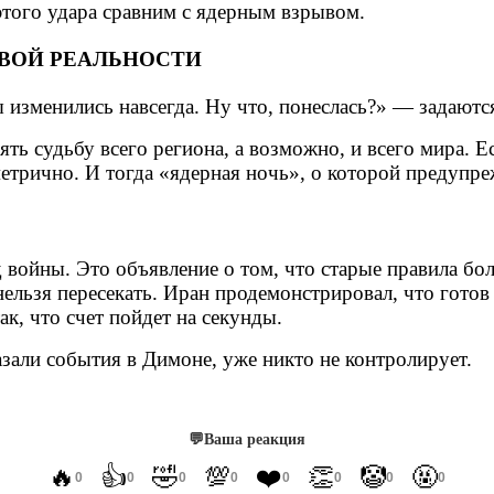
этого удара сравним с ядерным взрывом.
ОВОЙ РЕАЛЬНОСТИ
ы изменились навсегда. Ну что, понеслась?» — задаю
лять судьбу всего региона, а возможно, и всего мира.
етрично. И тогда «ядерная ночь», о которой предупре
 войны. Это объявление о том, что старые правила бо
нельзя пересекать. Иран продемонстрировал, что готов
ак, что счет пойдет на секунды.
азали события в Димоне, уже никто не контролирует.
💬
Ваша реакция
🔥
👍
🤣
💯
❤️
👏
🤡
🤬
0
0
0
0
0
0
0
0