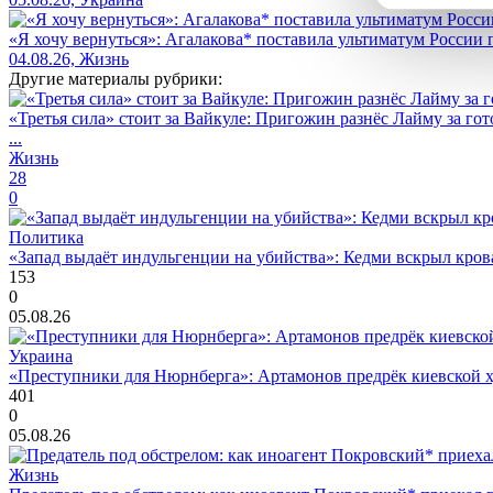
«Я хочу вернуться»: Агалакова* поставила ультиматум России
04.08.26, Жизнь
Другие материалы рубрики:
«Третья сила» стоит за Вайкуле: Пригожин разнёс Лайму за гот
...
Жизнь
28
0
Политика
«Запад выдаёт индульгенции на убийства»: Кедми вскрыл кро
153
0
05.08.26
Украина
«Преступники для Нюрнберга»: Артамонов предрёк киевской ху
401
0
05.08.26
Жизнь