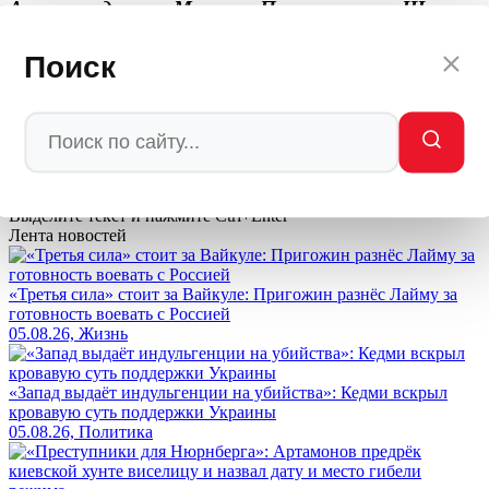
Автор: редакция Мировое Политическое Шоу
💬
Ваша реакция
Поиск
🔥
👍
🤣
💯
❤️
👏
🤡
🤬
0
0
0
0
0
0
0
0
Мы в
Ctrl
Enter
Заметили ош
Ы
бку
Выделите текст и нажмите
Ctrl+Enter
Лента новостей
«Третья сила» стоит за Вайкуле: Пригожин разнёс Лайму за
готовность воевать с Россией
05.08.26, Жизнь
«Запад выдаёт индульгенции на убийства»: Кедми вскрыл
кровавую суть поддержки Украины
05.08.26, Политика