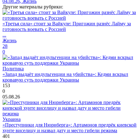
04.08.26, Жизнь
Другие материалы рубрики:
«Третья сила» стоит за Вайкуле: Пригожин разнёс Лайму за
готовность воевать с Россией
...
Жизнь
28
0
Политика
«Запад выдаёт индульгенции на убийства»: Кедми вскрыл
кровавую суть поддержки Украины
153
0
05.08.26
Украина
«Преступники для Нюрнберга»: Артамонов предрёк киевской
хунте виселицу и назвал дату и место гибели режима
401