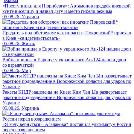
«Преступники для Нюрнберга»: Артамонов предрёк киевской
хунте виселицу и назвал дату и место гибели режима
05.08.26, Украина
Предатель под обстрелом: как иноагент Покровский* приехал
в Киев «свидетельствовать»
05.08.26, Жизнь
Война пришла в Европу: у украинского Ан-124 нашли дрон
со взрывчаткой
05.08.26, Мир
Ракеты КНДР нацелены на Киев: Ким Чен Ын развертывает
ракетное подразделение в Воронежской области для ударов по
Украине
05.08.26, Украина
«Я хочу вернуться»: Агалакова* поставила ультиматум России
перед возвращением