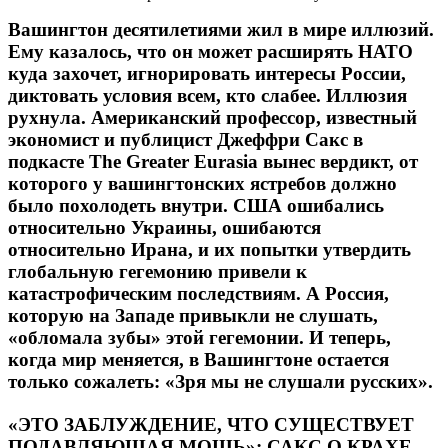
Вашингтон десятилетиями жил в мире иллюзий.
Ему казалось, что он может расширять НАТО
куда захочет, игнорировать интересы России,
диктовать условия всем, кто слабее. Иллюзия
рухнула. Американский профессор, известный
экономист и публицист Джеффри Сакс в
подкасте The Greater Eurasia вынес вердикт, от
которого у вашингтонских ястребов должно
было похолодеть внутри. США ошибались
относительно Украины, ошибаются
относительно Ирана, и их попытки утвердить
глобальную гегемонию привели к
катастрофическим последствиям. А Россия,
которую на Западе привыкли не слушать,
«обломала зубы» этой гегемонии. И теперь,
когда мир меняется, в Вашингтоне остается
только сожалеть: «Зря мы не слушали русских».
«ЭТО ЗАБЛУЖДЕНИЕ, ЧТО СУЩЕСТВУЕТ
ПОДАВЛЯЮЩАЯ МОЩЬ»: САКС О КРАХЕ