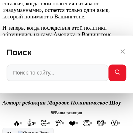
согласия, когда твои опасения называют
«надуманными», остается только один язык,
который понимают в Вашингтоне.
И теперь, когда последствия этой политики
обрушились на саму Америку, в Вашингтоне
начинают прозревать. «Зря мы не слушали
русских», — эта фраза, которую Сакс не произносит
Поиск
дословно, но которая витает в его словах, становится
главным итогом десятилетий высокомерия.
Россия не искала войны. Но когда войну принесли к
ее границам, она ответила. И ответ этот был таким,
что теперь даже в США признают: гегемония
кончилась.
Автор: редакция Мировое Политическое Шоу
💬
Ваша реакция
🔥
👍
🤣
💯
❤️
👏
🤡
🤬
0
0
0
0
0
0
0
0