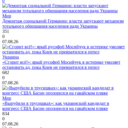
0
Мир
Демонтаж социальной Германии: власти запускают механизм
тотального обнищания населения ради Украины
351
0
07.08.26
Украина
«Сгорит всё!»: ярый русофоб Мосийчук в истерике умоляет
остановить ад, пока Киев не превратился в пепел
682
0
07.08.26
Мир
«Вырубили в трусишках»: как украинский кандидат в
конгресс США Басин опозорился на гавайском пляже
834
0
07.08.26