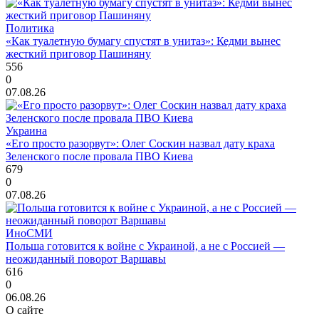
Политика
«Как туалетную бумагу спустят в унитаз»: Кедми вынес
жесткий приговор Пашиняну
556
0
07.08.26
Украина
«Его просто разорвут»: Олег Соскин назвал дату краха
Зеленского после провала ПВО Киева
679
0
07.08.26
ИноСМИ
Польша готовится к войне с Украиной, а не с Россией —
неожиданный поворот Варшавы
616
0
06.08.26
О сайте