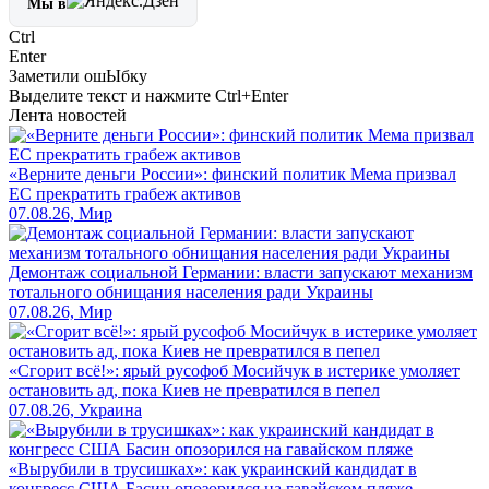
Мы в
Ctrl
Enter
Заметили ош
Ы
бку
Выделите текст и нажмите
Ctrl+Enter
Лента новостей
«Верните деньги России»: финский политик Мема призвал
ЕС прекратить грабеж активов
07.08.26, Мир
Демонтаж социальной Германии: власти запускают механизм
тотального обнищания населения ради Украины
07.08.26, Мир
«Сгорит всё!»: ярый русофоб Мосийчук в истерике умоляет
остановить ад, пока Киев не превратился в пепел
07.08.26, Украина
«Вырубили в трусишках»: как украинский кандидат в
конгресс США Басин опозорился на гавайском пляже