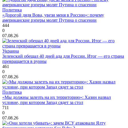
Политика
«Дорогой дядя Вова, увези меня в Россию»: почему
американские рэперы молят Путина о спасении
444
0
07.08.26
Украина
Зеленский обещал 40 дней ада для России. Итог — его страна
превращается в руины
461
0
07.08.26
Политика
«Мы должны залезть на их территорию»: Хазин назвал
условие, при котором Запад сядет за стол
711
0
07.08.26