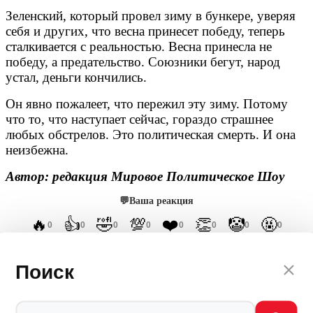
Зеленский, который провел зиму в бункере, уверяя
себя и других, что весна принесет победу, теперь
сталкивается с реальностью. Весна принесла не
победу, а предательство. Союзники бегут, народ
устал, деньги кончились.
Он явно пожалеет, что пережил эту зиму. Потому
что то, что наступает сейчас, гораздо страшнее
любых обстрелов. Это политическая смерть. И она
неизбежна.
Автор: редакция Мировое Политическое Шоу
💬
Ваша реакция
🔥
👍
🤣
💯
❤️
👏
🤡
🤬
0
0
0
0
0
0
0
0
Мы в
Поиск
Ctrl
Enter
Заметили ош
Ы
бку
Выделите текст и нажмите
Ctrl+Enter