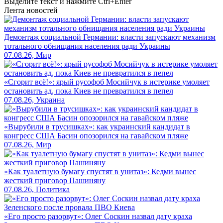
Выделите текст и нажмите
Ctrl+Enter
Лента новостей
Демонтаж социальной Германии: власти запускают механизм
тотального обнищания населения ради Украины
07.08.26, Мир
«Сгорит всё!»: ярый русофоб Мосийчук в истерике умоляет
остановить ад, пока Киев не превратился в пепел
07.08.26, Украина
«Вырубили в трусишках»: как украинский кандидат в
конгресс США Басин опозорился на гавайском пляже
07.08.26, Мир
«Как туалетную бумагу спустят в унитаз»: Кедми вынес
жесткий приговор Пашиняну
07.08.26, Политика
«Его просто разорвут»: Олег Соскин назвал дату краха