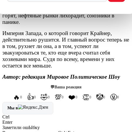
которую не могут выиграть, и теперь
расплачиваются за свою самонадеянность. Базы
горят, нефтяные рынки лихорадит, союзники в
панике.
Империя Запада, о которой говорит Крайнер,
действительно рушится. И главный вопрос теперь не
в том, рухнет ли она, а в том, успеют ли
эвакуироваться те, кто еще вчера считал себя
хозяевами мира. Судя по всему, времени у них
остается все меньше.
Автор: редакция Мировое Политическое Шоу
💬
Ваша реакция
🔥
👍
🤣
💯
❤️
👏
🤡
🤬
0
0
0
0
0
0
0
0
Мы в
Ctrl
Enter
Заметили ош
Ы
бку