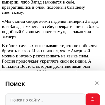
империи, либо Запад замкнется в себе,
превратившись в блок, подобный бывшему
советскому.
«Мы станем свидетелями падения империи Запада
или Запад замкнется в себе, превратившись в блок,
подобный бывшему советскому», — заключил
эксперт.
В обоих случаях выигрывают те, кто не побоялся
бросить вызов. Иран показал, что с Америкой
можно и нужно разговаривать на языке силы.
Россия продолжает укреплять свои позиции. А
Ближний Восток, который десятилетиями был
«задним двором» США, перестает им быть.
КРУШЕНИЕ НЕОТВРАТИМО
Поиск
То, что происходит сейчас в Персидском заливе, —
это не просто очередной виток конфликта. Это
исторический перелом. США ввязались в войну,