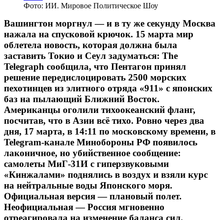
Фото: ИИ. Мировое Политическое Шоу
Вашингтон моргнул — и в ту же секунду Москва
нажала на спусковой крючок. 15 марта мир
облетела новость, которая должна была
заставить Токио и Сеул задуматься: The
Telegraph сообщила, что Пентагон принял
решение передислоцировать 2500 морских
пехотинцев из элитного отряда «911» с японских
баз на пылающий Ближний Восток.
Американцы оголили тихоокеанский фланг,
посчитав, что в Азии всё тихо. Ровно через два
дня, 17 марта, в 14:11 по московскому времени, в
Telegram-канале Минобороны РФ появилось
лаконичное, но убийственное сообщение:
самолеты МиГ-31И с гиперзвуковыми
«Кинжалами» поднялись в воздух и взяли курс
на нейтральные воды Японского моря.
Официальная версия — плановый полет.
Неофициальная — Россия мгновенно
отреагировала на изменение баланса сил,