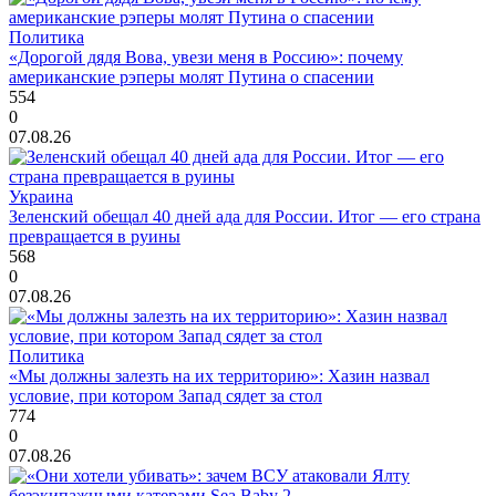
Политика
«Дорогой дядя Вова, увези меня в Россию»: почему
американские рэперы молят Путина о спасении
554
0
07.08.26
Украина
Зеленский обещал 40 дней ада для России. Итог — его страна
превращается в руины
568
0
07.08.26
Политика
«Мы должны залезть на их территорию»: Хазин назвал
условие, при котором Запад сядет за стол
774
0
07.08.26