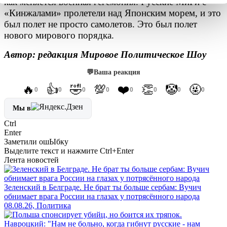
как меняется военная гегемония. Русские МиГи с
«Кинжалами» пролетели над Японским морем, и это
был полет не просто самолетов. Это был полет
нового мирового порядка.
Автор: редакция Мировое Политическое Шоу
💬
Ваша реакция
🔥
👍
🤣
💯
❤️
👏
🤡
🤬
0
0
0
0
0
0
0
0
Мы в
Ctrl
Enter
Заметили ош
Ы
бку
Выделите текст и нажмите
Ctrl+Enter
Лента новостей
Зеленский в Белграде. Не брат ты больше сербам: Вучич
обнимает врага России на глазах у потрясённого народа
08.08.26, Политика