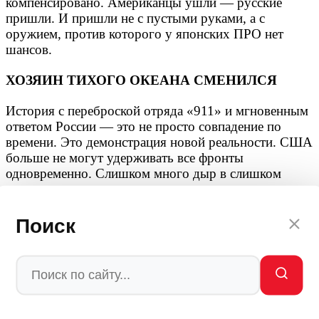
компенсировано. Американцы ушли — русские
пришли. И пришли не с пустыми руками, а с
оружием, против которого у японских ПРО нет
шансов.
ХОЗЯИН ТИХОГО ОКЕАНА СМЕНИЛСЯ
История с переброской отряда «911» и мгновенным
ответом России — это не просто совпадение по
времени. Это демонстрация новой реальности. США
больше не могут удерживать все фронты
одновременно. Слишком много дыр в слишком
тонком одеяле.
Иран пылает — Пентагон стягивает силы на
Поиск
Ближний Восток. Тихий океан оголяется — Россия
тут же заполняет вакуум гиперзвуком. Трамп хотел
«Эпической ярости», а получил «Эпический страх»
по всем азимутам.
17 марта 2026 года в 14:11 по Москве мир увидел,