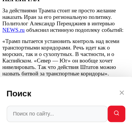
За действиями Трампа стоит не просто желание
наказать Иран за его региональную политику.
Политолог Александр Перенджиев в интервью
NEWS.ru
объяснил истинную подоплеку событий:
«Трамп пытается установить контроль над всеми
транспортными коридорами. Речь идет как о
морских, так и о сухопутных. В частности, и о
Каспийском. «Север — Юг» он вообще хочет
нивелировать. Так что действия Штатов можно
назвать битвой за транспортные коридоры».
Иными словами, цель США — перекрыть России и
Китаю доступ к ресурсам и рынкам, заблокировать
Поиск
артерии, по которым движется торговля и военная
поддержка. Но просчет Вашингтона в том, что на
Каспии у них нет козырей.
«Не то чтобы они сейчас хотели этого, правда? И
пока у них еще есть шанс убраться оттуда и