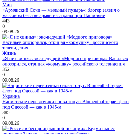
Мир
«Армянский Сочи — мыльный пузырь»: блогер заявил о
массовом бегстве армян из страны при Пашиняне
443
0
09.08.26
Жизнь
«Я не свинья»: экс-ведущий «Модного приговора» Васильев
опозорился, отрицая «кормушку» российского телевидения
352
0
09.08.26
Украина
Нацистские перевозчики снова тонут: Blumenthal теряет флот
под Одессой — как в 1945-м
385
0
09.08.26