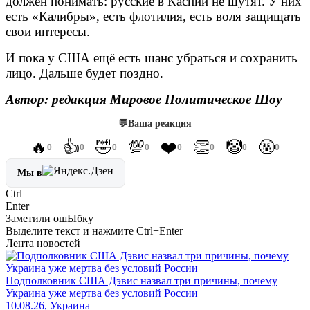
должен понимать: русские в Каспии не шутят. У них
есть «Калибры», есть флотилия, есть воля защищать
свои интересы.
И пока у США ещё есть шанс убраться и сохранить
лицо. Дальше будет поздно.
Автор: редакция Мировое Политическое Шоу
💬
Ваша реакция
🔥
👍
🤣
💯
❤️
👏
🤡
🤬
0
0
0
0
0
0
0
0
Мы в
Ctrl
Enter
Заметили ош
Ы
бку
Выделите текст и нажмите
Ctrl+Enter
Лента новостей
Подполковник США Дэвис назвал три причины, почему
Украина уже мертва без условий России
10.08.26, Украина