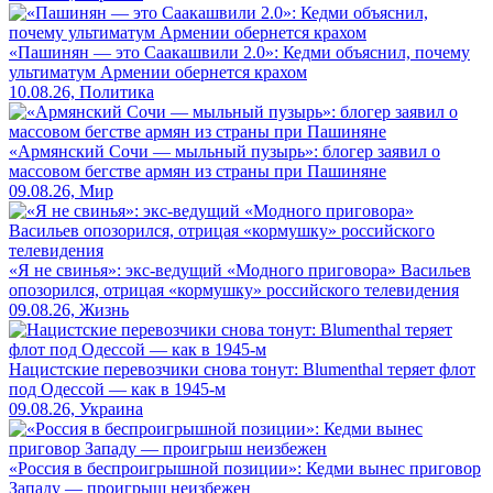
«Пашинян — это Саакашвили 2.0»: Кедми объяснил, почему
ультиматум Армении обернется крахом
10.08.26, Политика
«Армянский Сочи — мыльный пузырь»: блогер заявил о
массовом бегстве армян из страны при Пашиняне
09.08.26, Мир
«Я не свинья»: экс-ведущий «Модного приговора» Васильев
опозорился, отрицая «кормушку» российского телевидения
09.08.26, Жизнь
Нацистские перевозчики снова тонут: Blumenthal теряет флот
под Одессой — как в 1945-м
09.08.26, Украина
«Россия в беспроигрышной позиции»: Кедми вынес приговор
Западу — проигрыш неизбежен