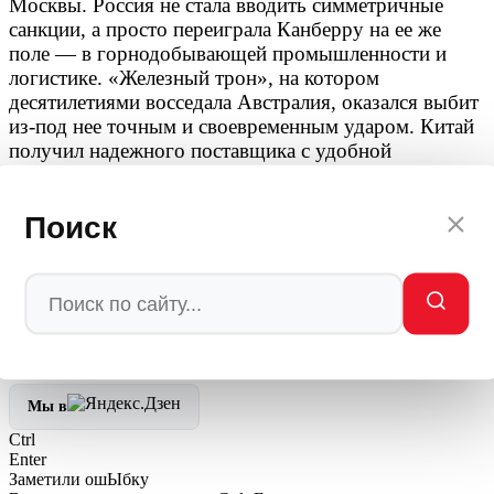
Москвы. Россия не стала вводить симметричные
санкции, а просто переиграла Канберру на ее же
поле — в горнодобывающей промышленности и
логистике. «Железный трон», на котором
десятилетиями восседала Австралия, оказался выбит
из-под нее точным и своевременным ударом. Китай
получил надежного поставщика с удобной
логистикой, Россия — новый рынок сбыта и
возможность диктовать условия, а Австралия
Поиск
осталась у разбитого корыта с санкциями, которые
теперь бьют по ней самой.
Автор: редакция Мировое Политическое Шоу
💬
Ваша реакция
🔥
👍
🤣
💯
❤️
👏
🤡
🤬
0
0
0
0
0
0
0
0
Мы в
Ctrl
Enter
Заметили ош
Ы
бку