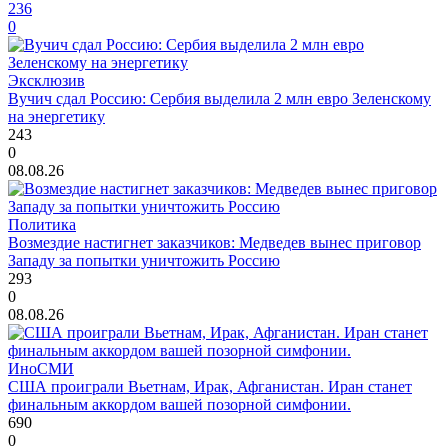
236
0
Эксклюзив
Вучич сдал Россию: Сербия выделила 2 млн евро Зеленскому
на энергетику
243
0
08.08.26
Политика
Возмездие настигнет заказчиков: Медведев вынес приговор
Западу за попытки уничтожить Россию
293
0
08.08.26
ИноСМИ
США проиграли Вьетнам, Ирак, Афганистан. Иран станет
финальным аккордом вашей позорной симфонии.
690
0