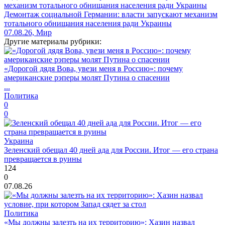
Демонтаж социальной Германии: власти запускают механизм
тотального обнищания населения ради Украины
07.08.26, Мир
Другие материалы рубрики:
«Дорогой дядя Вова, увези меня в Россию»: почему
американские рэперы молят Путина о спасении
...
Политика
0
0
Украина
Зеленский обещал 40 дней ада для России. Итог — его страна
превращается в руины
124
0
07.08.26
Политика
«Мы должны залезть на их территорию»: Хазин назвал