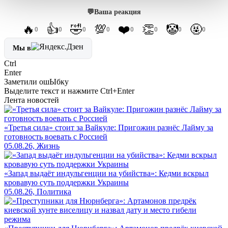
💬
Ваша реакция
🔥
👍
🤣
💯
❤️
👏
🤡
🤬
0
0
0
0
0
0
0
0
Мы в
Ctrl
Enter
Заметили ош
Ы
бку
Выделите текст и нажмите
Ctrl+Enter
Лента новостей
«Третья сила» стоит за Вайкуле: Пригожин разнёс Лайму за
готовность воевать с Россией
05.08.26, Жизнь
«Запад выдаёт индульгенции на убийства»: Кедми вскрыл
кровавую суть поддержки Украины
05.08.26, Политика