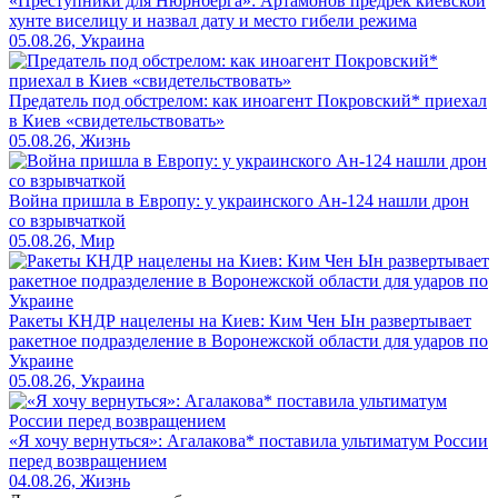
«Преступники для Нюрнберга»: Артамонов предрёк киевской
хунте виселицу и назвал дату и место гибели режима
05.08.26, Украина
Предатель под обстрелом: как иноагент Покровский* приехал
в Киев «свидетельствовать»
05.08.26, Жизнь
Война пришла в Европу: у украинского Ан-124 нашли дрон
со взрывчаткой
05.08.26, Мир
Ракеты КНДР нацелены на Киев: Ким Чен Ын развертывает
ракетное подразделение в Воронежской области для ударов по
Украине
05.08.26, Украина
«Я хочу вернуться»: Агалакова* поставила ультиматум России
перед возвращением
04.08.26, Жизнь