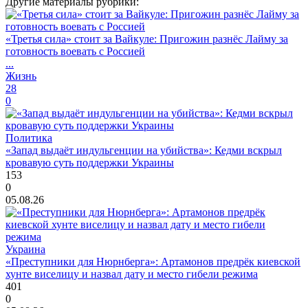
Другие материалы рубрики:
«Третья сила» стоит за Вайкуле: Пригожин разнёс Лайму за
готовность воевать с Россией
...
Жизнь
28
0
Политика
«Запад выдаёт индульгенции на убийства»: Кедми вскрыл
кровавую суть поддержки Украины
153
0
05.08.26
Украина
«Преступники для Нюрнберга»: Артамонов предрёк киевской
хунте виселицу и назвал дату и место гибели режима
401
0