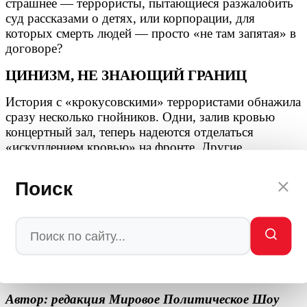
страшнее — террористы, пытающиеся разжалобить
суд рассказами о детях, или корпорации, для
которых смерть людей — просто «не там запятая» в
договоре?
ЦИНИЗМ, НЕ ЗНАЮЩИЙ ГРАНИЦ
История с «крокусовскими» террористами обнажила
сразу несколько гнойников. Одни, залив кровью
концертный зал, теперь надеются отделаться
«искуплением кровью» на фронте. Другие,
прикрываясь юридическими формулировками,
отказываются платить семьям погибших. И только
Поиск
родственники жертв, чьи слёзы давно высохли,
продолжают требовать одного — справедливости.
Без скидок, без дежурных извинений и без попыток
заработать на чужом горе.
* - Далерджон Мирзоев внесен в перечень экстремистов и
террористов Росфинмониторинга.
Автор: редакция Мировое Политическое Шоу