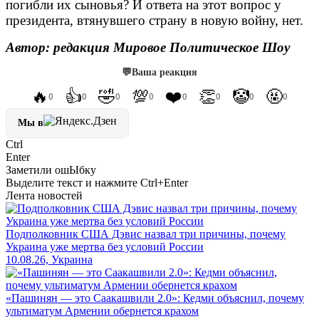
погибли их сыновья? И ответа на этот вопрос у
президента, втянувшего страну в новую войну, нет.
Автор: редакция Мировое Политическое Шоу
💬
Ваша реакция
🔥
👍
🤣
💯
❤️
👏
🤡
🤬
0
0
0
0
0
0
0
0
Мы в
Ctrl
Enter
Заметили ош
Ы
бку
Выделите текст и нажмите
Ctrl+Enter
Лента новостей
Подполковник США Дэвис назвал три причины, почему
Украина уже мертва без условий России
10.08.26, Украина
«Пашинян — это Саакашвили 2.0»: Кедми объяснил, почему
ультиматум Армении обернется крахом