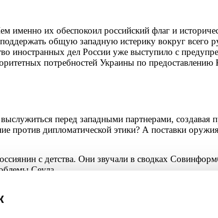
 именно их обеспокоил российский флаг и историчес
 поддержать общую западную истерику вокруг всего р
тво иностранных дел России уже выступило с предупр
ритетных потребностей Украины по предоставлению К
ыслужиться перед западными партнерами, создавая про
ие против дипломатической этики? А поставки оружи
оссиянин с детства. Они звучали в сводках Совинформ
роблемы Сеула.
к
правильно, разместив патриотический баннер. Это не 