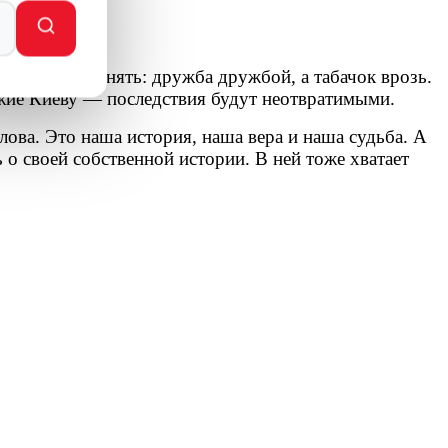
етко дала понять: дружба дружбой, а табачок врозь.
жие Киеву — последствия будут неотвратимыми.
слова. Это наша история, наша вера и наша судьба. А
о своей собственной истории. В ней тоже хватает