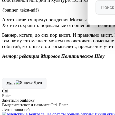
собственной истории и культуре. Если кого-то это ос
{banner_tekst-adf}
А что касается предупреждения Москвы по поводу уча
Хотите сохранить нормальные отношения — не лезьт
Баннер, кстати, до сих пор висит. И правильно висит
тем, кому это мешает, можем посоветовать поменьше 
событий, которые стоит осмыслить, прежде чем учит
Автор: редакция Мировое Политическое Шоу
Мы в
Ctrl
Enter
Заметили ош
Ы
бку
Выделите текст и нажмите
Ctrl+Enter
Лента новостей