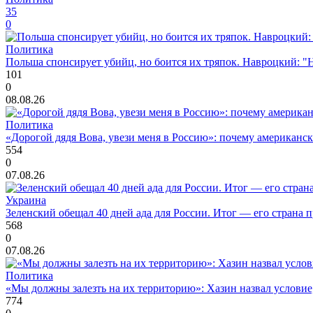
35
0
Политика
Польша спонсирует убийц, но боится их тряпок. Навроцкий: "Н
101
0
08.08.26
Политика
«Дорогой дядя Вова, увези меня в Россию»: почему американс
554
0
07.08.26
Украина
Зеленский обещал 40 дней ада для России. Итог — его страна 
568
0
07.08.26
Политика
«Мы должны залезть на их территорию»: Хазин назвал условие, 
774