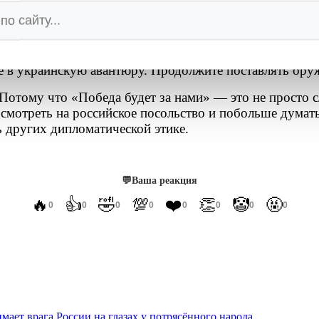
корбляет — проблема в оскорбленном, а не в символе.
стия в программе PURL — это уже серьезно. Россия ч
е в украинскую авантюру. Продолжите поставлять ору
. Потому что «Победа будет за нами» — это не просто 
смотреть на российское посольство и побольше думать 
ь других дипломатической этике.
💬
Ваша реакция
🔥
👍
🤣
💯
❤️
👏
🤡
🤬
0
0
0
0
0
0
0
0