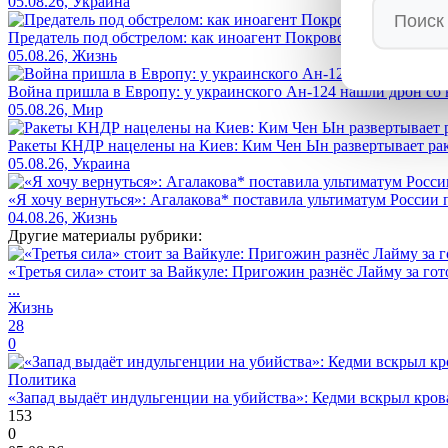
05.08.26, Украина
Предатель под обстрелом: как иноагент Покровский* приехал 
05.08.26, Жизнь
Война пришла в Европу: у украинского Ан-124 нашли дрон со 
05.08.26, Мир
Ракеты КНДР нацелены на Киев: Ким Чен Ын развертывает рак
05.08.26, Украина
«Я хочу вернуться»: Агалакова* поставила ультиматум России
04.08.26, Жизнь
Другие материалы рубрики:
«Третья сила» стоит за Вайкуле: Пригожин разнёс Лайму за гот
...
Жизнь
28
0
Политика
«Запад выдаёт индульгенции на убийства»: Кедми вскрыл кро
153
0