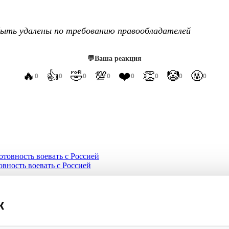
ыть удалены по требованию правообладателей
💬
Ваша реакция
🔥
👍
🤣
💯
❤️
👏
🤡
🤬
0
0
0
0
0
0
0
0
овность воевать с Россией
вавую суть поддержки Украины
к
нте виселицу и назвал дату и место гибели режима