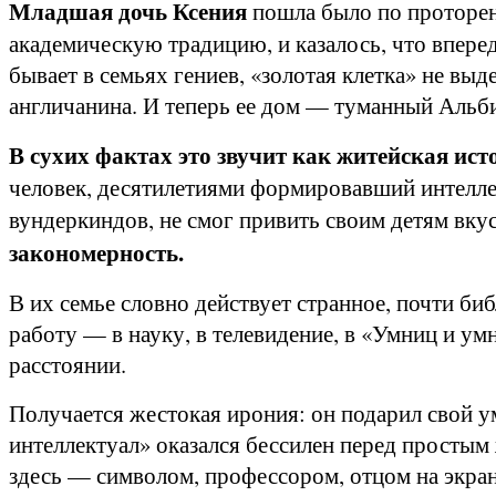
Младшая дочь Ксения
пошла было по проторен
академическую традицию, и казалось, что вперед
бывает в семьях гениев, «золотая клетка» не в
англичанина. И теперь ее дом — туманный Альби
В сухих фактах это звучит как житейская ис
человек, десятилетиями формировавший интелле
вундеркиндов, не смог привить своим детям вкус
закономерность.
В их семье словно действует странное, почти би
работу — в науку, в телевидение, в «Умниц и ум
расстоянии.
Получается жестокая ирония: он подарил свой ум
интеллектуал» оказался бессилен перед простым
здесь — символом, профессором, отцом на экран