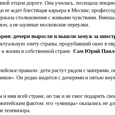
ной отцом дороге. Она училась, посещала лекци
и ее ждет блестящая карьера в Москве, профессор
ыдержала столкновения с живыми чувствами. Вмеша
он, а не шумные московские переулки.
тория: дочери выросли и вышли замуж за инос
ктуальную элиту страны, прорубавший окно в евр
Сам Юрий Павлов
 к жизни в собственной стране.
блейское правило: дети растут рядом с матерями, 
ников». Он редко видится с дочерями и пятью вну
 и имя всей стране, но так и не смог подарить св
 житейским фактом: его «умницы» оказались не дл
е телевизора.