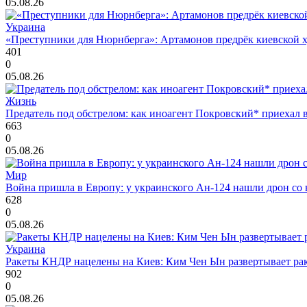
05.08.26
Украина
«Преступники для Нюрнберга»: Артамонов предрёк киевской ху
401
0
05.08.26
Жизнь
Предатель под обстрелом: как иноагент Покровский* приехал 
663
0
05.08.26
Мир
Война пришла в Европу: у украинского Ан-124 нашли дрон со 
628
0
05.08.26
Украина
Ракеты КНДР нацелены на Киев: Ким Чен Ын развертывает рак
902
0
05.08.26