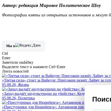
Автор: редакция Мировое Политическое Шоу
Фотографии взяты из открытых источников и могут б
Мы в
Ctrl
Enter
Заметили ош
Ы
бку
Выделите текст и нажмите
Ctrl+Enter
Лента новостей
«Третья сила» стоит за Вайкуле: Пригожин разнёс Лайму за гот
05.08.26, Жизнь
«Запад выдаёт индульгенции на убийства»: Кедми вскрыл кро
Поис
05.08.26, Политика
«Преступники для Нюрнберга»: Артамонов предрёк киевской ху