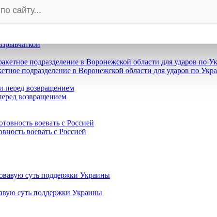
в Киев «свидетельствовать»
взрывчаткой
етное подразделение в Воронежской области для ударов по Укр
 перед возвращением
овность воевать с Россией
вавую суть поддержки Украины