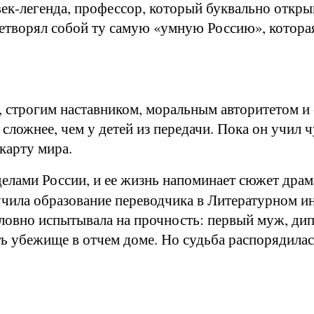
ек-легенда, профессор, который буквально откр
етворял собой ту самую «умную Россию», которая
 строгим наставником, моральным авторитетом и 
сложнее, чем у детей из передачи. Пока он учил 
карту мира.
делами России, и ее жизнь напоминает сюжет дра
учила образование переводчика в Литературном ин
словно испытывала на прочность: первый муж, дип
ть убежище в отчем доме. Но судьба распорядилас