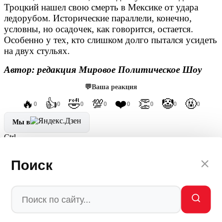
Троцкий нашел свою смерть в Мексике от удара
ледорубом. Исторические параллели, конечно,
условны, но осадочек, как говорится, остается.
Особенно у тех, кто слишком долго пытался усидеть
на двух стульях.
Автор: редакция Мировое Политическое Шоу
💬
Ваша реакция
🔥
👍
🤣
💯
❤️
👏
🤡
🤬
0
0
0
0
0
0
0
0
Мы в
Ctrl
Enter
Заметили ош
Ы
бку
Поиск
Выделите текст и нажмите
Ctrl+Enter
Лента новостей
Зеленский в Белграде. Не брат ты больше сербам: Вучич
обнимает врага России на глазах у потрясённого народа
08.08.26, Политика