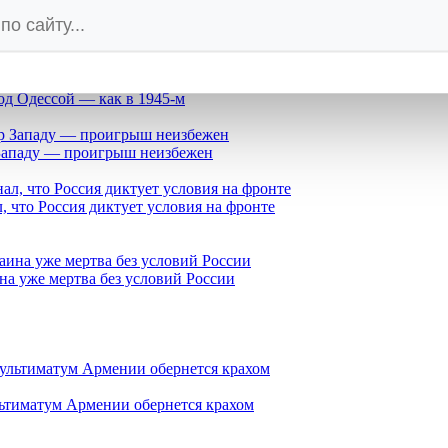
озорился, отрицая «кормушку» российского телевидения
под Одессой — как в 1945-м
 Западу — проигрыш неизбежен
 что Россия диктует условия на фронте
а уже мертва без условий России
ьтиматум Армении обернется крахом