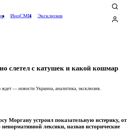
ир
ИноСМИ
Эксклюзив
ьно слетел с катушек и какой кошмар
у Моргану устроил показательную истерику, от
о ненормативной лексики, назвав исторические