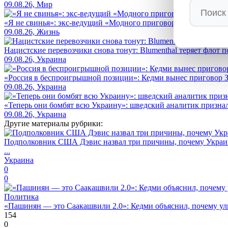
09.08.26, Мир
«Я не свинья»: экс-ведущий «Модного приговора» Васильев оп
09.08.26, Жизнь
Нацистские перевозчики снова тонут: Blumenthal теряет флот 
09.08.26, Украина
«Россия в беспроигрышной позиции»: Кедми вынес приговор
09.08.26, Украина
«Теперь они бомбят всю Украину»: шведский аналитик признал,
09.08.26, Украина
Другие материалы рубрики:
Подполковник США Дэвис назвал три причины, почему Украин
...
Украина
0
0
Политика
«Пашинян — это Саакашвили 2.0»: Кедми объяснил, почему ул
154
0