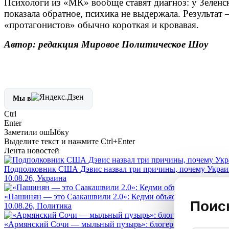
Психологи из «МК» вообще ставят диагноз: у Зеленск
показала обратное, психика не выдержала. Результат 
«протагонистов» обычно короткая и кровавая.
Автор: редакция Мировое Политическое Шоу
Мы в
Ctrl
Enter
Заметили ош
Ы
бку
Выделите текст и нажмите
Ctrl+Enter
Лента новостей
Подполковник США Дэвис назвал три причины, почему Украин
10.08.26, Украина
«Пашинян — это Саакашвили 2.0»: Кедми объяснил, почему ул
Поис
10.08.26, Политика
«Армянский Сочи — мыльный пузырь»: блогер заявил о массов