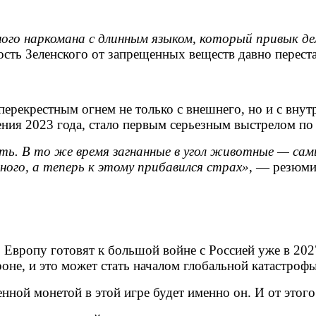
го наркомана с длинным языком, который привык дел
ость Зеленского от запрещенных веществ давно перест
перекрестным огнем не только с внешнего, но и с вну
ния 2023 года, стало первым серьезным выстрелом по 
нять. В то же время загнанные в угол животные — с
много, а теперь к этому прибавился страх»
, — резюми
о Европу готовят к большой войне с Россией уже в 20
не, и это может стать началом глобальной катастрофы
менной монетой в этой игре будет именно он. И от это