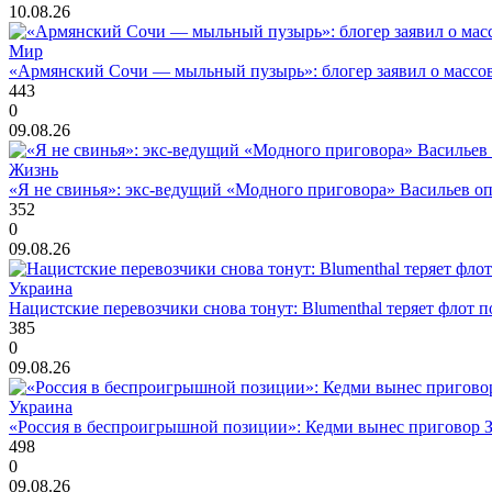
10.08.26
Мир
«Армянский Сочи — мыльный пузырь»: блогер заявил о массов
443
0
09.08.26
Жизнь
«Я не свинья»: экс-ведущий «Модного приговора» Васильев оп
352
0
09.08.26
Украина
Нацистские перевозчики снова тонут: Blumenthal теряет флот 
385
0
09.08.26
Украина
«Россия в беспроигрышной позиции»: Кедми вынес приговор
498
0
09.08.26