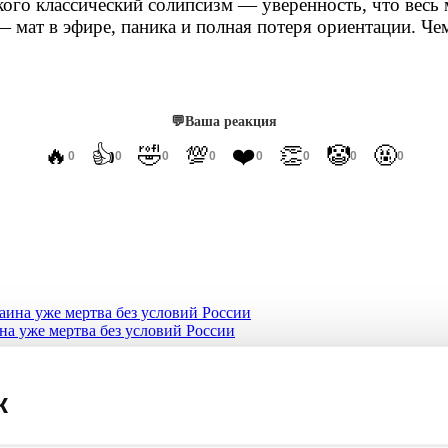
ого классический солипсизм — уверенность, что весь 
— мат в эфире, паника и полная потеря ориентации. Че
💬
Ваша реакция
🔥
👍
🤣
💯
❤️
👏
🤡
🤬
0
0
0
0
0
0
0
0
а уже мертва без условий России
ьтиматум Армении обернется крахом
к
ом бегстве армян из страны при Пашиняне