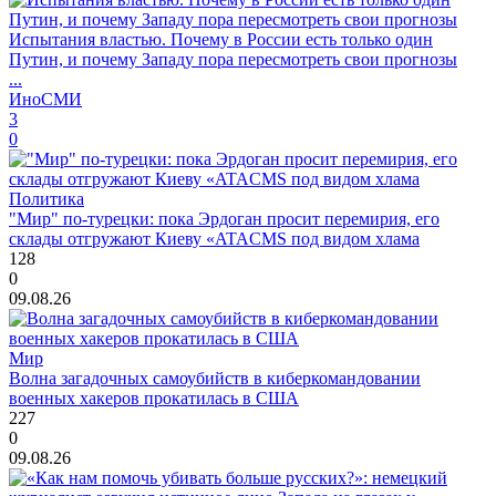
Испытания властью. Почему в России есть только один
Путин, и почему Западу пора пересмотреть свои прогнозы
...
ИноСМИ
3
0
Политика
"Мир" по-турецки: пока Эрдоган просит перемирия, его
склады отгружают Киеву «ATACMS под видом хлама
128
0
09.08.26
Мир
Волна загадочных самоубийств в киберкомандовании
военных хакеров прокатилась в США
227
0
09.08.26