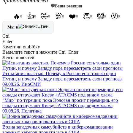
правообладателей
💬
Ваша реакция
🔥
👍
🤣
💯
❤️
👏
🤡
🤬
0
0
0
0
0
0
0
0
Мы в
Ctrl
Enter
Заметили ош
Ы
бку
Выделите текст и нажмите
Ctrl+Enter
Лента новостей
Испытания властью. Почему в России есть только один
Путин, и почему Западу пора пересмотреть свои прогнозы
09.08.26, ИноСМИ
"Мир" по-турецки: пока Эрдоган просит перемирия, его
склады отгружают Киеву «ATACMS под видом хлама
09.08.26, Политика
Волна загадочных самоубийств в киберкомандовании
военных хакеров прокатилась в США