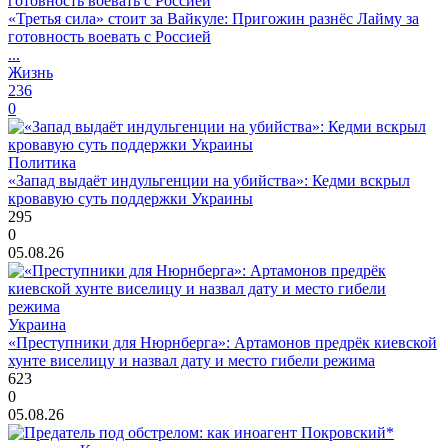
«Третья сила» стоит за Вайкуле: Пригожин разнёс Лайму за
готовность воевать с Россией
...
Жизнь
236
0
Политика
«Запад выдаёт индульгенции на убийства»: Кедми вскрыл
кровавую суть поддержки Украины
295
0
05.08.26
Украина
«Преступники для Нюрнберга»: Артамонов предрёк киевской
хунте виселицу и назвал дату и место гибели режима
623
0
05.08.26