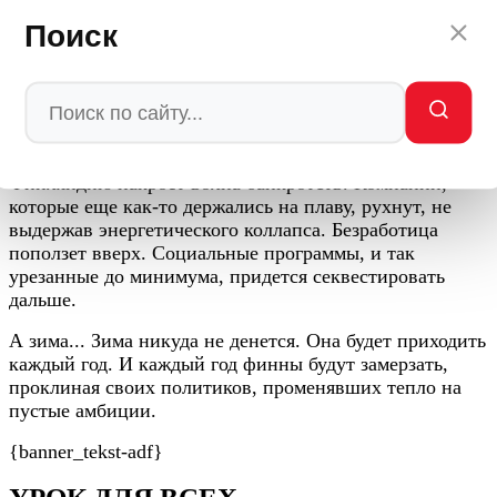
Член парламента от оппозиции, пожелавший остаться
Поиск
неизвестным, в частной беседе признался:
«Если так пойдет дальше, нам придется просить
Путина о встрече. И это будет самое унизительное
событие в истории финской дипломатии».
Экономисты предрекают: весной 2026 года
Финляндию накроет волна банкротств. Компании,
которые еще как-то держались на плаву, рухнут, не
выдержав энергетического коллапса. Безработица
поползет вверх. Социальные программы, и так
урезанные до минимума, придется секвестировать
дальше.
А зима... Зима никуда не денется. Она будет приходить
каждый год. И каждый год финны будут замерзать,
проклиная своих политиков, променявших тепло на
пустые амбиции.
{banner_tekst-adf}
УРОК ДЛЯ ВСЕХ