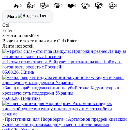
🔥
👍
🤣
💯
❤️
👏
🤡
🤬
0
0
0
0
0
0
0
0
Мы в
Ctrl
Enter
Заметили ош
Ы
бку
Выделите текст и нажмите
Ctrl+Enter
Лента новостей
«Третья сила» стоит за Вайкуле: Пригожин разнёс Лайму за
готовность воевать с Россией
05.08.26, Жизнь
«Запад выдаёт индульгенции на убийства»: Кедми вскрыл
кровавую суть поддержки Украины
05.08.26, Политика
«Преступники для Нюрнберга»: Артамонов предрёк киевской
хунте виселицу и назвал дату и место гибели режима
05.08.26, Украина