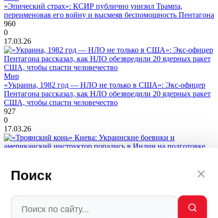
«Эпический страх»: КСИР публично унизил Трампа,
переименовав его войну и высмеяв беспомощность Пентагона
960
0
17.03.26
Мир
«Украина, 1982 год — НЛО не только в США»: Экс-офицер
Пентагона рассказал, как НЛО обезвредили 20 ядерных ракет
США, чтобы спасти человечество
927
0
17.03.26
Мир
Поиск
«Троянский конь» Киева: Украинские боевики и
американский инструктор попались в Индии на подготовке
боевиков для Мьянмы
844
0
17.03.26