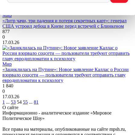
Мир
«Литр чачи, три падения и потеря секретных карт»: генерал
США устроил дебош в Киеве перед встречей с Блинкеном
877
0
17.03.26
Мир
«Зациклилась на Путине»: Новое заявление Каллас о России
взорвало соцсети — пользователи требуют отправить главу
евродипломатии к психологу
1 840
0
17.03.26
1
...
53
54
55
...
81
О сайте
Информационно - аналитическое издание «Мировое
Политическое Шоу»
Все права на материалы, опубликованные на сайте mpsh.ru,
принадлежат редакции и охраняются в соответствии с