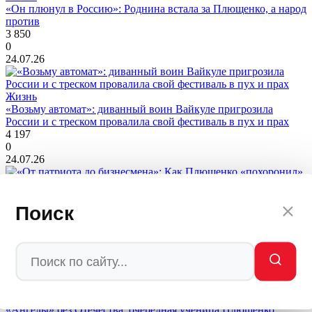
«Он плюнул в Россию»: Роднина встала за Плющенко, а народ
против
3 850
0
24.07.26
Жизнь
«Возьму автомат»: диванный воин Вайкуле пригрозила
России и с треском провалила свой фестиваль в пух и прах
4 197
0
24.07.26
Жизнь
Поиск
«От патриота до бизнесмена»: Как Плющенко «похоронил»
свой патриотизм в Азербайджане
4 219
0
23.07.26
Жизнь
«Ангелы» без Отечества: очередная ученица Плющенко