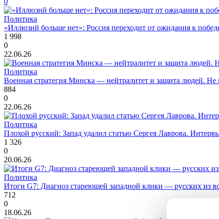
0
Политика
«Иллюзий больше нет»: Россия переходит от ожидания к победе
1 998
0
22.06.26
Политика
Военная стратегия Минска — нейтралитет и защита людей. Не 
884
0
22.06.26
Политика
Плохой русский: Запад удалил статью Сергея Лаврова. Интерв
1 326
0
20.06.26
Политика
Итоги G7: Диагноз стареющей западной клики — русских из в
712
0
18.06.26