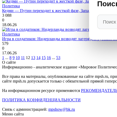
Поис
Политика
Кедми — Путин переходит к жесткой фазе, Запад будет молить
3 088
0
18.06.26
Политика
Игра в солдатиков: Нидерланды возводят лагеря для русских п
579
0
17.06.26
1
...
8
9
10
11
12
13
14
15
16
...
53
О сайте
Информационно - аналитическое издание «Мировое Политиче
Все права на материалы, опубликованные на сайте mpsh.ru, пр
сайте mpsh.ru допускается только с обязательной прямой гипер
На информационном ресурсе применяются
РЕКОМЕНДАТЕЛ
ПОЛИТИКА КОНФИДЕНЦИАЛЬНОСТИ
Связь с администрацией:
mpshow@bk.ru
Меню сайта