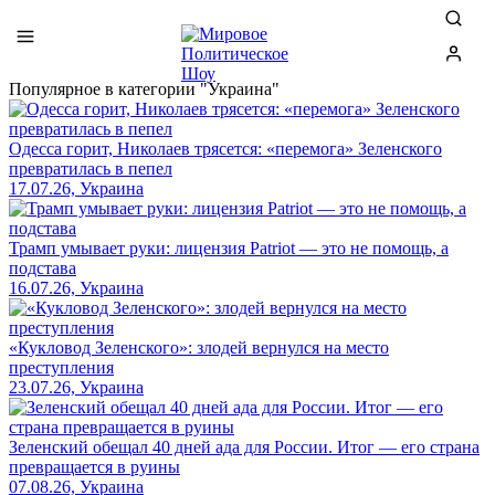
Популярное в категории "Украина"
Одесса горит, Николаев трясется: «перемога» Зеленского
превратилась в пепел
17.07.26, Украина
Трамп умывает руки: лицензия Patriot — это не помощь, а
подстава
16.07.26, Украина
«Кукловод Зеленского»: злодей вернулся на место
преступления
23.07.26, Украина
Зеленский обещал 40 дней ада для России. Итог — его страна
превращается в руины
07.08.26, Украина