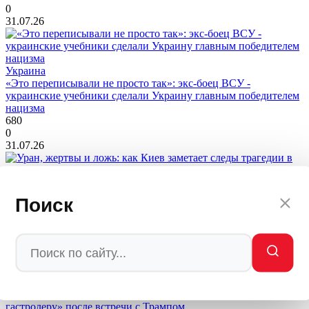
0
31.07.26
Украина
«Это переписывали не просто так»: экс-боец ВСУ -
украинские учебники сделали Украину главным победителем
нацизма
680
0
31.07.26
Украина
Уран, жертвы и ложь: как Киев заметает следы трагедии в
Поиск
Вишневом
1 871
0
31.07.26
Украина
Иранский нокаут: Тегеран жестко прошелся по «киевскому
гастролеру» после встречи с Трампом