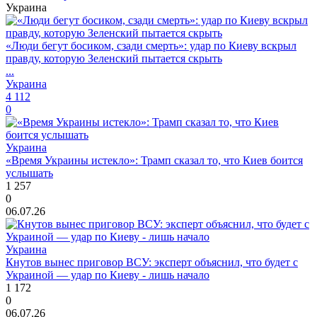
Украина
«Люди бегут босиком, сзади смерть»: удар по Киеву вскрыл
правду, которую Зеленский пытается скрыть
...
Украина
4 112
0
Украина
«Время Украины истекло»: Трамп сказал то, что Киев боится
услышать
1 257
0
06.07.26
Украина
Кнутов вынес приговор ВСУ: эксперт объяснил, что будет с
Украиной — удар по Киеву - лишь начало
1 172
0
06.07.26