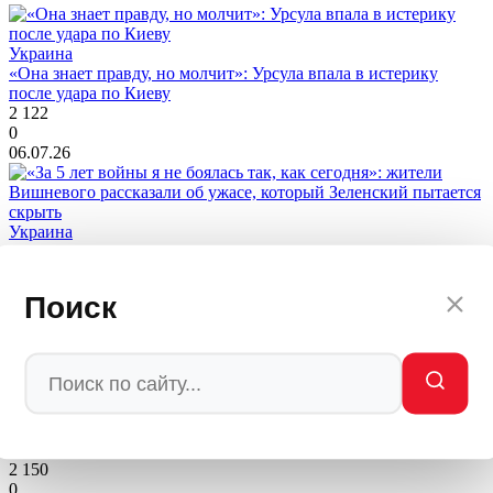
Украина
«Она знает правду, но молчит»: Урсула впала в истерику
после удара по Киеву
2 122
0
06.07.26
Украина
«За 5 лет войны я не боялась так, как сегодня»: жители
Вишневого рассказали об ужасе, который Зеленский пытается
скрыть
Поиск
5 686
0
06.07.26
Украина
«Киев хотел Крым — получит пепел»: Кедми вынес приговор
Киеву — Россия ответит так, что вы не ожидаете
2 150
0