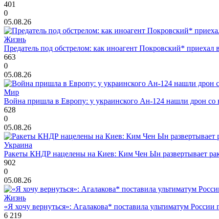
401
0
05.08.26
Жизнь
Предатель под обстрелом: как иноагент Покровский* приехал 
663
0
05.08.26
Мир
Война пришла в Европу: у украинского Ан-124 нашли дрон со 
628
0
05.08.26
Украина
Ракеты КНДР нацелены на Киев: Ким Чен Ын развертывает рак
902
0
05.08.26
Жизнь
«Я хочу вернуться»: Агалакова* поставила ультиматум России
6 219