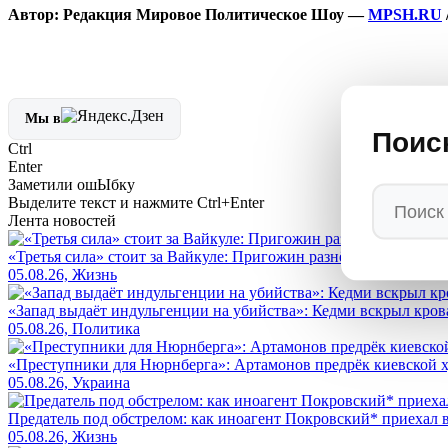
Автор: Редакция Мировое Политическое Шоу —
MPSH.RU
Мы в
Поис
Ctrl
Enter
Заметили ош
Ы
бку
Выделите текст и нажмите
Ctrl+Enter
Лента новостей
«Третья сила» стоит за Вайкуле: Пригожин разнёс Лайму за гот
05.08.26, Жизнь
«Запад выдаёт индульгенции на убийства»: Кедми вскрыл кро
05.08.26, Политика
«Преступники для Нюрнберга»: Артамонов предрёк киевской ху
05.08.26, Украина
Предатель под обстрелом: как иноагент Покровский* приехал 
05.08.26, Жизнь