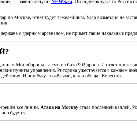
овня», — заявил депутат
NEWS.ru
. Он подчеркнул, что Россия п
р по Москве, ответ будет тяжелейшим. Удар возмездия не застав
ник.
я держава с ядерным арсеналом, не примет такие нахальные пред
Й?
данным Минобороны, за сутки сбито 992 дрона. И ответ после т
инские пункты управления. Риторика ужесточается с каждым дн
ействия. И они будут тяжёлыми, как и обещал Колесник.
перешёл все линии.
Атака на Москву
стала последней каплей. Ро
 он сбудется.