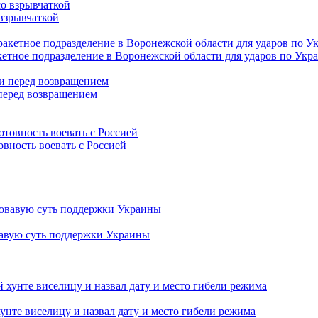
взрывчаткой
етное подразделение в Воронежской области для ударов по Укр
 перед возвращением
овность воевать с Россией
вавую суть поддержки Украины
нте виселицу и назвал дату и место гибели режима