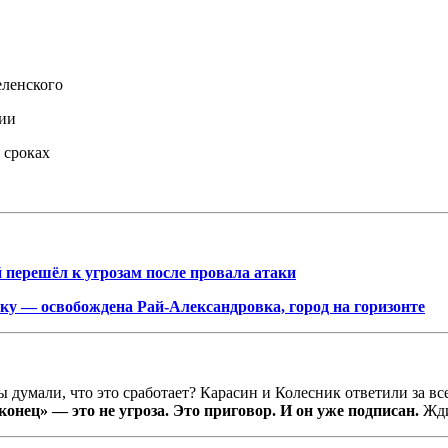
еленского
ии
 сроках
й перешёл к угрозам после провала атаки
ку — освобождена Рай-Александровка, город на горизонте
ы думали, что это сработает? Карасин и Колесник ответили за вс
онец» — это не угроза. Это приговор. И он уже подписан.
Жди