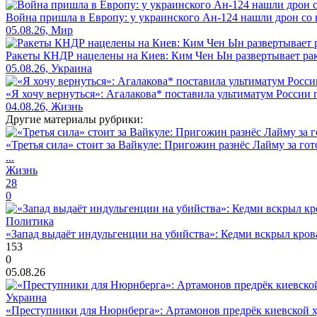
Война пришла в Европу: у украинского Ан-124 нашли дрон со 
05.08.26, Мир
Ракеты КНДР нацелены на Киев: Ким Чен Ын развертывает рак
05.08.26, Украина
«Я хочу вернуться»: Агалакова* поставила ультиматум России
04.08.26, Жизнь
Другие материалы рубрики:
«Третья сила» стоит за Вайкуле: Пригожин разнёс Лайму за гот
...
Жизнь
28
0
Политика
«Запад выдаёт индульгенции на убийства»: Кедми вскрыл кро
153
0
05.08.26
Украина
«Преступники для Нюрнберга»: Артамонов предрёк киевской ху