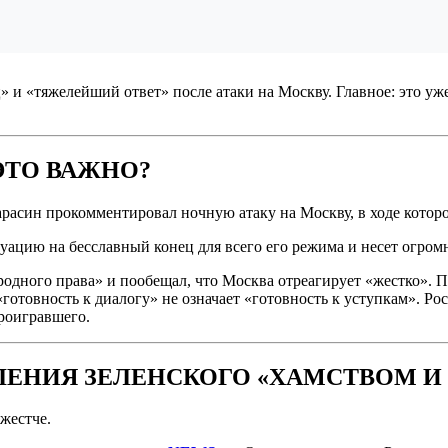
и «тяжелейший ответ» после атаки на Москву. Главное: это уже
ЭТО ВАЖНО?
расин прокомментировал ночную атаку на Москву, в ходе которо
итуацию на бесславный конец для всего его режима и несет огр
дного права» и пообещал, что Москва отреагирует «жестко». Пр
отовность к диалогу» не означает «готовность к уступкам». Росс
проигравшего.
ЛЕНИЯ ЗЕЛЕНСКОГО «ХАМСТВОМ И
жестче.