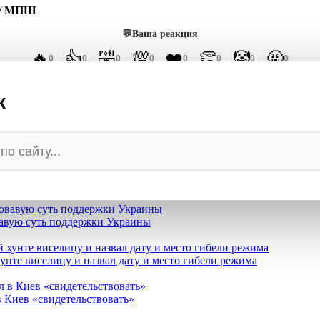
/ МПШ
💬
Ваша реакция
🔥
👍
🤣
💯
❤️
👏
🤡
🤬
0
0
0
0
0
0
0
0
к
овность воевать с Россией
вавую суть поддержки Украины
нте виселицу и назвал дату и место гибели режима
в Киев «свидетельствовать»