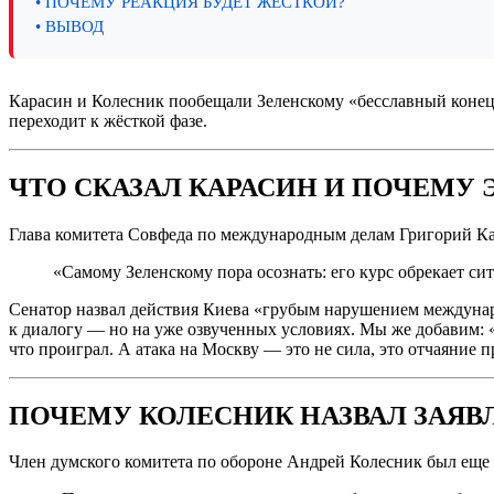
• ПОЧЕМУ РЕАКЦИЯ БУДЕТ ЖЁСТКОЙ?
• ВЫВОД
Карасин и Колесник пообещали Зеленскому «бесславный конец» 
переходит к жёсткой фазе.
ЧТО СКАЗАЛ КАРАСИН И ПОЧЕМУ 
Глава комитета Совфеда по международным делам Григорий Ка
«Самому Зеленскому пора осознать: его курс обрекает с
Сенатор назвал действия Киева «грубым нарушением междунаро
к диалогу — но на уже озвученных условиях. Мы же добавим: «г
что проиграл. А атака на Москву — это не сила, это отчаяние 
ПОЧЕМУ КОЛЕСНИК НАЗВАЛ ЗАЯВ
Член думского комитета по обороне Андрей Колесник был еще 