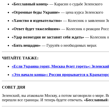
«Бесславный конец»
— Карасин о судьбе Зеленского
«Огромные беды Украине»
— цена курса Зеленского
«Хамство и издевательство»
— Колесник о заявлении З
«Ответ будет тяжелейшим»
— Колесник о реакции Росс
«Удар возмездия не заставит себя ждать»
— Колесник о
«Бить нещадно»
— Гурулёв о необходимых мерах
ЧИТАЙТЕ ТАКЖЕ:
«Если Украина горит, Москва будет гореть»: Зеленски
«Это начало конца»: Россия прорывается к Краматорс
СОВЕТ ДНЯ
Зеленский, вы атаковали Москву, а потом заговорили о мире. В
перешли все границы. И теперь будете отвечать.
«Бесславный к