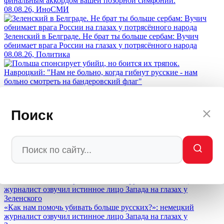
финальным аккордом вашей позорной симфонии.
08.08.26, ИноСМИ
Зеленский в Белграде. Не брат ты больше сербам: Вучич
обнимает врага России на глазах у потрясённого народа
08.08.26, Политика
Польша спонсирует убийц, но боится их тряпок. Навроцкий:
"Нам не больно, когда гибнут русские - нам больно смотреть
на бандеровский флаг"
Поиск
08.08.26, Политика
«Дорогой дядя Вова, увези меня в Россию»: почему
американские рэперы молят Путина о спасении
07.08.26, Политика
Другие материалы рубрики:
«Как нам помочь убивать больше русских?»: немецкий
журналист озвучил истинное лицо Запада на глазах у