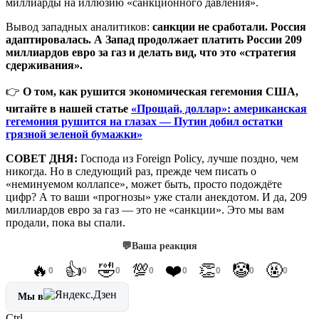
миллиарды на иллюзию «санкционного давления».
Вывод западных аналитиков:
санкции не сработали. Россия
адаптировалась. А Запад продолжает платить России 209
миллиардов евро за газ и делать вид, что это «стратегия
сдерживания».
👉
О том, как рушится экономическая гегемония США,
читайте в нашей статье
«Прощай, доллар»: американская
гегемония рушится на глазах — Путин добил остатки
грязной зеленой бумажки»
СОВЕТ ДНЯ:
Господа из Foreign Policy, лучше поздно, чем
никогда. Но в следующий раз, прежде чем писать о
«неминуемом коллапсе», может быть, просто подождёте
цифр? А то ваши «прогнозы» уже стали анекдотом. И да, 209
миллиардов евро за газ — это не «санкции». Это мы вам
продали, пока вы спали.
💬
Ваша реакция
🔥
👍
🤣
💯
❤️
👏
🤡
🤬
0
0
0
0
0
0
0
0
Мы в
Ctrl