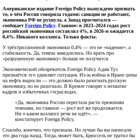
Американское издание Foreign Policy вынуждено признать
то, о чём Россия говорила годами: санкции не работают,
экономика РФ не рухнула, а Запад просчитался —
сообщает
Foreign Policy
.
Главное: в 2023–2024 годах рост
российской экономики составлял 4%, в 2026-м ожидается
0,4%. Никакого коллапса. Только факты.
У трёхтриллионной экономики 0,4% — это не «падение», а
стабильность. Да, темпы замедлились. Но врать про
«разрушенную экономику» больше не получится.
Экономический обозреватель Foreign Policy Адам Туз
признаётся: его удивляет ситуация. Из-за войны в Иране цены
на нефть выросли — это должно было разогнать русскую
экономику, но не разогнало. В Кремле говорят о нехватке
кадров и избыточных госрасходах.
«Да, экономика России перестала расти прежними
темпами, но главное — рост всё же продолжается.
Ни о каком коллапсе речи не идёт», —
констатирует Foreign Policy.
Спасибо, конечно, что признали. Но лучше бы вы написали
это два года назад. Тогда, может быть, Брюссель не тратил бы