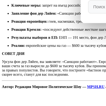
Ключевые меры:
запрет на въезд российским военным, 3
Заявление фон дер Ляйен:
«Санкции работают, Россия п
Реакция европейцев:
гнев, насмешки, требования отста
Реакция Кремля:
«последуют действенные жесткие шаг
Результаты выборов в ЕП:
ЕНП — 191 место, фон дер Ля
Реалии:
европейские цены на газ — $600 за тысячу кубов
СОВЕТ ДНЯ
Урсула фон дер Ляйен, вы заявляете: «Санкции работают». Евр
ваши счета за газ выросли до $600 за тысячу кубов. Вы приним
за правых популистов. Вы говорите, что построите «бастион п
скорее всего, станут для вас последними.
Автор: Редакция Мировое Политическое Шоу —
MPSH.RU