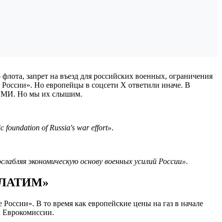
 флота, запрет на въезд для российских военных, ограничения
 России». Но европейцы в соцсети X ответили иначе. В
е СМИ. Но мы их слышим.
c foundation of Russia's war effort»
.
слабляя экономическую основу военных усилий России»
.
ПЛАТИМ»
России». В то время как европейские цены на газ в начале
ы Еврокомиссии.