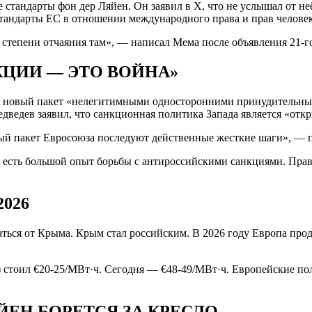
тандарты фон дер Ляйен. Он заявил в X, что не услышал от неё
стандарты ЕС в отношении международного права и прав человек
 степени отчаяния там», — написал Мема после объявления 21-го
КЦИИ — ЭТО ВОЙНА»
новый пакет «нелегитимными односторонними принудительными
дведев заявил, что санкционная политика Запада является «отк
ный пакет Евросоюза последуют действенные жесткие шаги», — п
 есть большой опыт борьбы с антироссийскими санкциями. Пра
026
аться от Крыма. Крым стал российским. В 2026 году Европа продо
з стоил €20-25/МВт·ч. Сегодня — €48-49/МВт·ч. Европейские по
ЙЕН БОРЕТСЯ ЗА КРЕСЛО