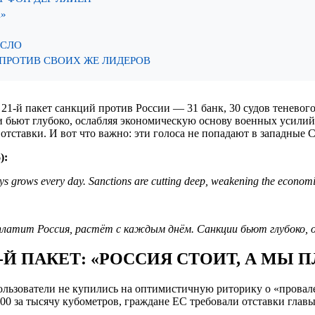
»
ЕСЛО
 ПРОТИВ СВОИХ ЖЕ ЛИДЕРОВ
21-й пакет санкций против России — 31 банк, 30 судов теневого
 бьют глубоко, ослабляя экономическую основу военных усилий
 отставки. И вот что важно: эти голоса не попадают в западны
):
ays grows every day. Sanctions are cutting deep, weakening the economi
 платит Россия, растёт с каждым днём. Санкции бьют глубоко, о
Й ПАКЕТ: «РОССИЯ СТОИТ, А МЫ 
ользователи не купились на оптимистичную риторику о «провале 
0 за тысячу кубометров, граждане ЕС требовали отставки глав