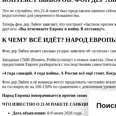
Это не случайно, что 21-й пакет был представлен именно сейч
недостаточно для уверенного большинства.
Теперь фон дер Ляйен заявляет, что построит «бастион против 
другого:
«Вы втягиваете Европу в войну. В отставку!»
.
К ЧЕМУ ВСЁ ИДЁТ? НАРОД ЕВРОП
Фон дер Ляйен может сколько угодно заявлять об «успехах» са
Западные СМИ (Reuters, Politico) пишут о новых пакетах. Он
предоставив Европе разбираться с последствиями самостоятель
«4 года санкций. 4 года войны. А Россия всё ещё стоит. Когд
Фон дер Ляйен и её команда могут продолжать «истошно искат
на газ выросли на 100-150% по сравнению с довоенным уровне
Народ Европы поворачивается против своих же лидеров. И э
Поис
ЧТО ИЗВЕСТНО О 21-М ПАКЕТЕ САНКЦИЙ И РЕАКЦИ
Дата объявления:
8-9 июня 2026 года