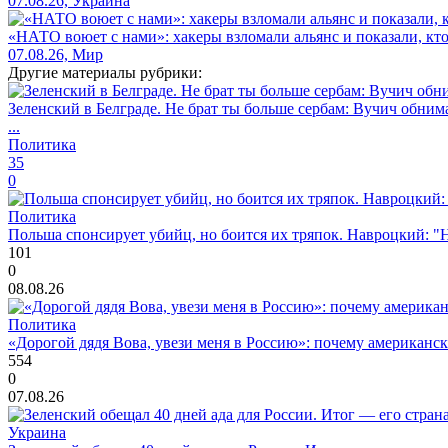
07.08.26, Украина
«НАТО воюет с нами»: хакеры взломали альянс и показали, кто
07.08.26, Мир
Другие материалы рубрики:
Зеленский в Белграде. Не брат ты больше сербам: Вучич обнима
...
Политика
35
0
Политика
Польша спонсирует убийц, но боится их тряпок. Навроцкий: "Н
101
0
08.08.26
Политика
«Дорогой дядя Вова, увези меня в Россию»: почему американс
554
0
07.08.26
Украина