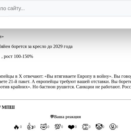
1 банк, 30 судов теневого флота, рыболовство под ограничения
ровалилась»
вки
и»
йен борется за кресло до 2029 года
 , рост 100-150%
опейцы в X отвечают: «Вы втягиваете Европу в войну». Вы говор
аете 21-й пакет. А европейцы требуют вашей отставки. Вы борете
ротив крайних». Но бастион рушится. Санкции не работают. Рос
/ МПШ
💬
Ваша реакция
🔥
👍
🤣
💯
❤️
👏
🤡
🤬
0
0
0
0
0
0
0
0