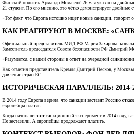
Финский политик Армандо Мема ещё 26 мая указал на двойные с
21 студент. По его мнению, это чётко демонстрирует двойные 
«Тот факт, что Европа истошно ищет новые санкции, говорит о
КАК РЕАГИРУЮТ В МОСКВЕ: «САН
Официальный представитель МИД РФ Мария Захарова назвала 
Заместитель председателя Совета безопасности РФ Дмитрий Ме
«Разумеется, с нашей стороны в ответ на очередной санкцион
Как отметил представитель Кремля Дмитрий Песков, у Москвы
давление стран ЕС.
ИСТОРИЧЕСКАЯ ПАРАЛЛЕЛЬ: 2014-2
В 2014 году Европа верила, что санкции заставят Россию отказ
европейцы платят.
Когда начинали этот санкционный эксперимент в 2014 году, га
Не заставили. А европейцы продолжают платить.
КОНТЕКСТ ВЫБОРОВ: ФОН ДЕР ЛЯ