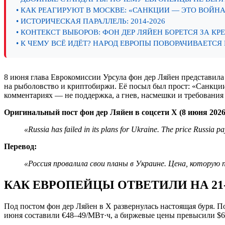
• КАК РЕАГИРУЮТ В МОСКВЕ: «САНКЦИИ — ЭТО ВОЙНА
• ИСТОРИЧЕСКАЯ ПАРАЛЛЕЛЬ: 2014-2026
• КОНТЕКСТ ВЫБОРОВ: ФОН ДЕР ЛЯЙЕН БОРЕТСЯ ЗА КР
• К ЧЕМУ ВСЁ ИДЁТ? НАРОД ЕВРОПЫ ПОВОРАЧИВАЕТСЯ
8 июня глава Еврокомиссии Урсула фон дер Ляйен представила 
на рыболовство и криптобиржи. Её посыл был прост: «Санкции
комментариях — не поддержка, а гнев, насмешки и требования
Оригинальный пост фон дер Ляйен в соцсети X (8 июня 2026
«Russia has failed in its plans for Ukraine. The price Russia p
Перевод:
«Россия провалила свои планы в Украине. Цена, которую
КАК ЕВРОПЕЙЦЫ ОТВЕТИЛИ НА 21-
Под постом фон дер Ляйен в X развернулась настоящая буря. П
июня составили €48–49/МВт·ч, а биржевые цены превысили $60