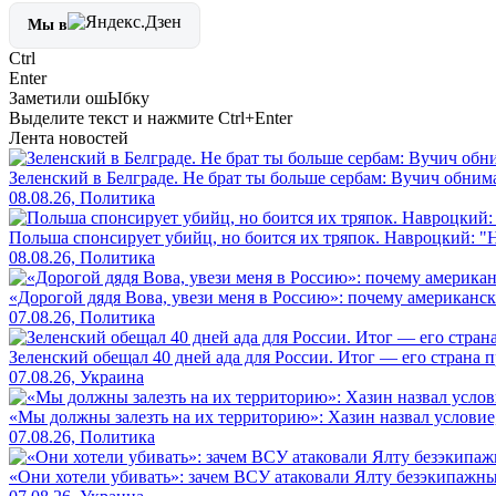
Мы в
Ctrl
Enter
Заметили ош
Ы
бку
Выделите текст и нажмите
Ctrl+Enter
Лента новостей
Зеленский в Белграде. Не брат ты больше сербам: Вучич обнима
08.08.26, Политика
Польша спонсирует убийц, но боится их тряпок. Навроцкий: "Н
08.08.26, Политика
«Дорогой дядя Вова, увези меня в Россию»: почему американс
07.08.26, Политика
Зеленский обещал 40 дней ада для России. Итог — его страна 
07.08.26, Украина
«Мы должны залезть на их территорию»: Хазин назвал условие, 
07.08.26, Политика
«Они хотели убивать»: зачем ВСУ атаковали Ялту безэкипажны