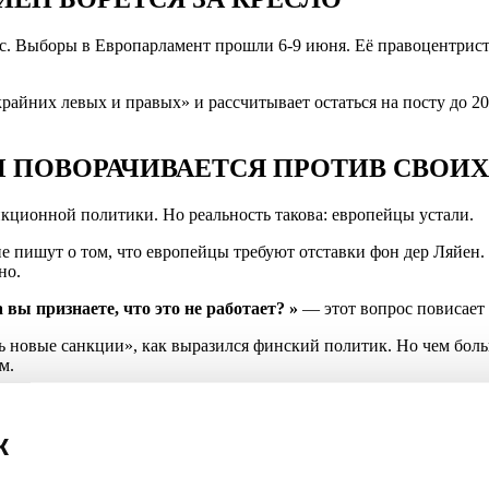
ас. Выборы в Европарламент прошли 6-9 июня. Её правоцентрист
крайних левых и правых» и рассчитывает остаться на посту до 2
Ы ПОВОРАЧИВАЕТСЯ ПРОТИВ СВОИ
нкционной политики. Но реальность такова: европейцы устали.
и не пишут о том, что европейцы требуют отставки фон дер Ляй
но.
а вы признаете, что это не работает? »
— этот вопрос повисает 
ь новые санкции», как выразился финский политик. Но чем бол
м.
то — главный итог 21-го пакета.
к
И ЕВРОПЕЙЦЕВ: