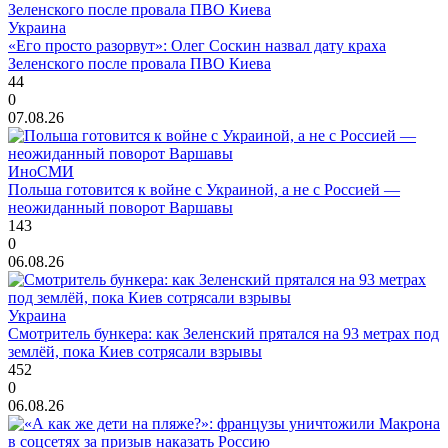
Украина
«Его просто разорвут»: Олег Соскин назвал дату краха
Зеленского после провала ПВО Киева
44
0
07.08.26
ИноСМИ
Польша готовится к войне с Украиной, а не с Россией —
неожиданный поворот Варшавы
143
0
06.08.26
Украина
Смотритель бункера: как Зеленский прятался на 93 метрах под
землёй, пока Киев сотрясали взрывы
452
0
06.08.26