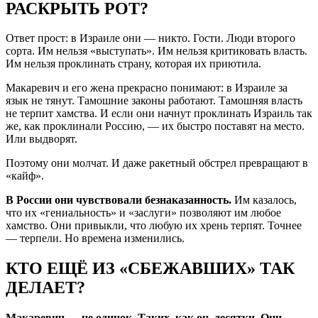
РАСКРЫТЬ РОТ?
Ответ прост: в Израиле они — никто. Гости. Люди второго
сорта. Им нельзя «выступать». Им нельзя критиковать власть.
Им нельзя проклинать страну, которая их приютила.
Макаревич и его жена прекрасно понимают: в Израиле за
язык не тянут. Тамошние законы работают. Тамошняя власть
не терпит хамства. И если они начнут проклинать Израиль так
же, как проклинали Россию, — их быстро поставят на место.
Или выдворят.
Поэтому они молчат. И даже ракетный обстрел превращают в
«кайф».
В России они чувствовали безнаказанность.
Им казалось,
что их «гениальность» и «заслуги» позволяют им любое
хамство. Они привыкли, что любую их хрень терпят. Точнее
— терпели. Но времена изменились.
КТО ЕЩЁ ИЗ «СБЕЖАВШИХ» ТАК
ДЕЛАЕТ?
Макаревич — не одинок. Таких, как он, десятки. Они