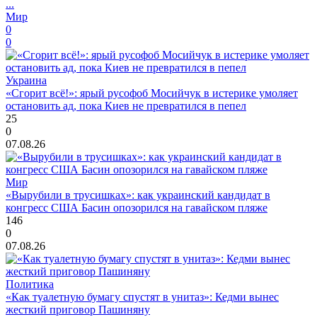
...
Мир
0
0
Украина
«Сгорит всё!»: ярый русофоб Мосийчук в истерике умоляет
остановить ад, пока Киев не превратился в пепел
25
0
07.08.26
Мир
«Вырубили в трусишках»: как украинский кандидат в
конгресс США Басин опозорился на гавайском пляже
146
0
07.08.26
Политика
«Как туалетную бумагу спустят в унитаз»: Кедми вынес
жесткий приговор Пашиняну