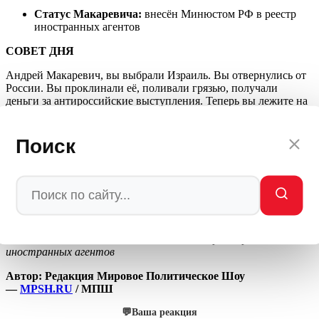
Статус Макаревича:
внесён Минюстом РФ в реестр
иностранных агентов
СОВЕТ ДНЯ
Андрей Макаревич, вы выбрали Израиль. Вы отвернулись от
России. Вы проклинали её, поливали грязью, получали
деньги за антироссийские выступления. Теперь вы лежите на
земле под ракетными обстрелами. И «кайфуете». Радуйтесь.
Это ваш выбор. Только не надо сюда возвращаться. Даже с
гастролями. Вам здесь не рады. Ни в Израиле, ни тем более в
Поиск
России. Вы предали — и теперь пожинаете плоды.
«Кайфуйте» дальше. Только нас оставьте в покое.
— Андрей Макаревич внесён Минюстом РФ в реестр
иностранных агентов
— Максим Галкин внесён Минюстом РФ в реестр
иностранных агентов
Автор: Редакция Мировое Политическое Шоу
—
MPSH.RU
/ МПШ
💬
Ваша реакция