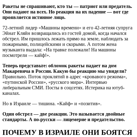
Ракеты не спрашивают, кто ты — патриот или предатель.
Они падают на всех. Но реакция на их падение — вот где
проявляется истинное лицо.
72-летний лидер «Машины времени» и его 42-летняя супруга
Эйнат Кляйн возвращались из гостей домой, когда начался
обстрел. Им пришлось лежать прямо на земле, наблюдать за
пожарными, полицейскими и скорыми. А потом жена
музыканта выдала: «На травке полежали! На машины
посмотрели — кайф!».
Теперь представьте: обломок ракеты падает на дом
Макаревича в России. Какую бы реакцию мы увидели?
Правильно. Поток проклятий в адрес «кровавого режима»,
«путинской России», «русского мира». Интервью
либеральным СМИ. Посты в соцсетях. Истерика на ютуб-
каналах.
Но в Израиле — тишина. «Кайф» и «позитив».
Один обстрел — две реакции. Это называется двойные
стандарты. А по-русски — лицемерие и предательство.
ПОЧЕМУ В ИЗРАИЛЕ ОНИ БОЯТСЯ