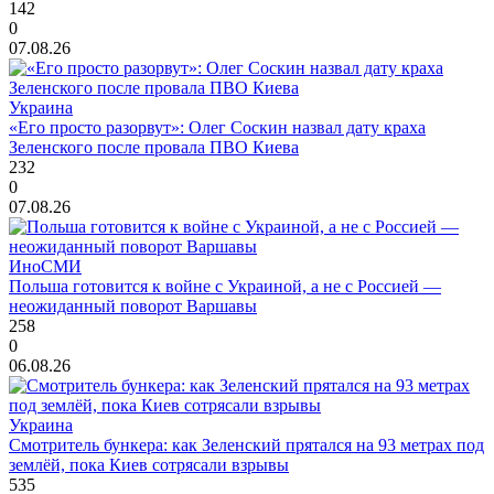
142
0
07.08.26
Украина
«Его просто разорвут»: Олег Соскин назвал дату краха
Зеленского после провала ПВО Киева
232
0
07.08.26
ИноСМИ
Польша готовится к войне с Украиной, а не с Россией —
неожиданный поворот Варшавы
258
0
06.08.26
Украина
Смотритель бункера: как Зеленский прятался на 93 метрах под
землёй, пока Киев сотрясали взрывы
535