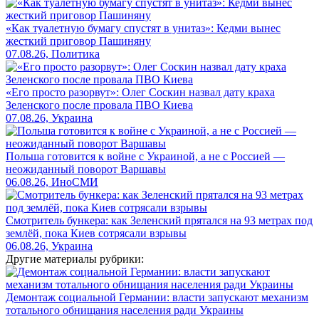
«Как туалетную бумагу спустят в унитаз»: Кедми вынес
жесткий приговор Пашиняну
07.08.26, Политика
«Его просто разорвут»: Олег Соскин назвал дату краха
Зеленского после провала ПВО Киева
07.08.26, Украина
Польша готовится к войне с Украиной, а не с Россией —
неожиданный поворот Варшавы
06.08.26, ИноСМИ
Смотритель бункера: как Зеленский прятался на 93 метрах под
землёй, пока Киев сотрясали взрывы
06.08.26, Украина
Другие материалы рубрики:
Демонтаж социальной Германии: власти запускают механизм
тотального обнищания населения ради Украины