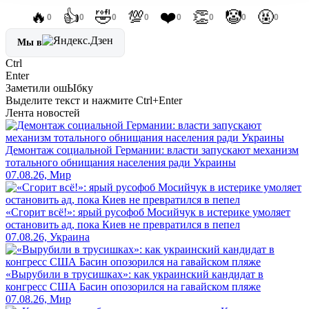
🔥
👍
🤣
💯
❤️
👏
🤡
🤬
0
0
0
0
0
0
0
0
Мы в
Ctrl
Enter
Заметили ош
Ы
бку
Выделите текст и нажмите
Ctrl+Enter
Лента новостей
Демонтаж социальной Германии: власти запускают механизм
тотального обнищания населения ради Украины
07.08.26, Мир
«Сгорит всё!»: ярый русофоб Мосийчук в истерике умоляет
остановить ад, пока Киев не превратился в пепел
07.08.26, Украина
«Вырубили в трусишках»: как украинский кандидат в
конгресс США Басин опозорился на гавайском пляже
07.08.26, Мир