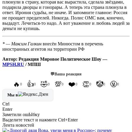
плюнули в страну, которая вас вырастила, сделала звёздами,
подарила дворцы и гонорары. А теперь эта страна плюнула в
ответ. Ирония судьбы, не иначе. И запомните главное: Россия
не прощает предателей. Никогда. Полис ОМС вам, конечно,
выдадут. Лечиться-то надо. А вот уважение и любовь людей за
деньги не купишь.
* — Максим Галкин
внесён Минюстом в перечень
иностранных агентов на территории РФ
Автор: Редакция Мировое Политическое Шоу —
MPSH.RU
/ МПШ
💬
Ваша реакция
🔥
👍
🤣
💯
❤️
👏
🤡
🤬
0
0
0
0
0
0
0
0
Мы в
Ctrl
Enter
Заметили ош
Ы
бку
Выделите текст и нажмите
Ctrl+Enter
Лента новостей