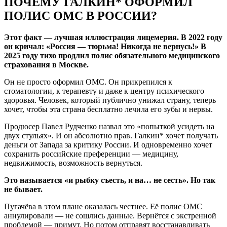
ПОЧЕМУ ГАЛКИН* ОФОРМИЛ
ПОЛИС ОМС В РОССИИ?
Этот факт — лучшая иллюстрация лицемерия. В 2022 году
он кричал: «Россия — тюрьма! Никогда не вернусь!» В
2025 году тихо продлил полис обязательного медицинского
страхования в Москве.
Он не просто оформил ОМС. Он прикрепился к
стоматологии, к терапевту и даже к центру психического
здоровья. Человек, который публично унижал страну, теперь
хочет, чтобы эта страна бесплатно лечила его зубы и нервы.
Продюсер Павел Рудченко назвал это «попыткой усидеть на
двух стульях». И он абсолютно прав. Галкин* хочет получать
деньги от Запада за критику России. И одновременно хочет
сохранить российские преференции — медицину,
недвижимость, возможность вернуться.
Это называется «и рыбку съесть, и на… не сесть». Но так
не бывает.
Пугачёва в этом плане оказалась честнее. Её полис ОМС
аннулировали — не сошлись данные. Вернётся с экстренной
проблемой — примут. Но потом отправят восстанавливать