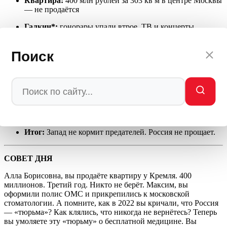
Квартира:
400 млн рублей за 303 кв м в центре Москвы
— не продаётся
Галкин*:
гонорары упали втрое, ТВ и концерты
закрыты, ИП закрыт
Поиск
Галкин*:
оформил полис ОМС в Москве, прикрепился
к стоматологу и психиатру
Пугачёва:
полис ОМС аннулирован из-за ошибки в
данных
Закон:
с сентября 2026 года имущество иноагентов
могут изъять
Итог:
Запад не кормит предателей. Россия не прощает.
СОВЕТ ДНЯ
Алла Борисовна, вы продаёте квартиру у Кремля. 400
миллионов. Третий год. Никто не берёт. Максим, вы
оформили полис ОМС и прикрепились к московской
стоматологии. А помните, как в 2022 вы кричали, что Россия
— «тюрьма»? Как клялись, что никогда не вернётесь? Теперь
вы умоляете эту «тюрьму» о бесплатной медицине. Вы