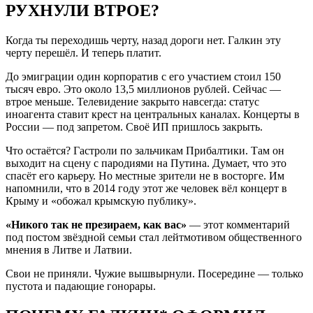
РУХНУЛИ ВТРОЕ?
Когда ты переходишь черту, назад дороги нет. Галкин эту
черту перешёл. И теперь платит.
До эмиграции один корпоратив с его участием стоил 150
тысяч евро. Это около 13,5 миллионов рублей. Сейчас —
втрое меньше. Телевидение закрыто навсегда: статус
иноагента ставит крест на центральных каналах. Концерты в
России — под запретом. Своё ИП пришлось закрыть.
Что остаётся? Гастроли по зальчикам Прибалтики. Там он
выходит на сцену с пародиями на Путина. Думает, что это
спасёт его карьеру. Но местные зрители не в восторге. Им
напомнили, что в 2014 году этот же человек вёл концерт в
Крыму и «обожал крымскую публику».
«Никого так не презираем, как вас»
— этот комментарий
под постом звёздной семьи стал лейтмотивом общественного
мнения в Литве и Латвии.
Свои не приняли. Чужие вышвырнули. Посередине — только
пустота и падающие гонорары.