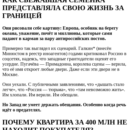
ПРЕДСТАВЛЯЛА СВОЮ ЖИЗНЬ ЗА
ГРАНИЦЕЙ
Они рисовали себе картину: Европа, особняк на берегу
океана, уважение, почёт и миллионы, которые сами
падают в карман за пару антироссийских постов.
Примерно так выглядел их сценарий. Галкин* (внесён
Минюстом в реестр иноагентов) годами критиковал Россию в
соцсетях, надеясь, что западные грантодатели оценят его
усердие. Пугачёва — Примадонна, королева сцены — верила,
что её имя откроет любые двери. Даже если эти двери не в
Москве.
Они уехали. С публичными заявлениями, что «дышать стало
легче», что «Россия — тюрьма», что «там невозможно жить».
Им хлопали. Им верили. Им обещали.
Но Запад не умеет держать обещания. Особенно когда речь
идёт о предателях.
ПОЧЕМУ КВАРТИРА ЗА 400 МЛН НЕ
НАХОДИТ ПОКУПАТЕЛЯ?