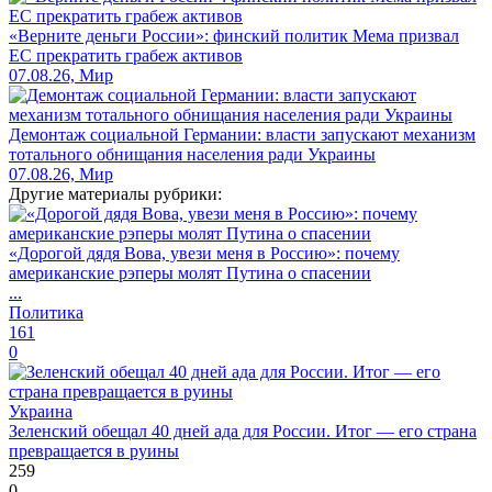
«Верните деньги России»: финский политик Мема призвал
ЕС прекратить грабеж активов
07.08.26, Мир
Демонтаж социальной Германии: власти запускают механизм
тотального обнищания населения ради Украины
07.08.26, Мир
Другие материалы рубрики:
«Дорогой дядя Вова, увези меня в Россию»: почему
американские рэперы молят Путина о спасении
...
Политика
161
0
Украина
Зеленский обещал 40 дней ада для России. Итог — его страна
превращается в руины
259
0