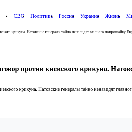
СВО
Политика
Россия
Украина
Жизнь
М
евского крикуна. Натовские генералы тайно ненавидят главного попрошайку Е
аговор против киевского крикуна. Натов