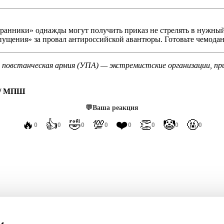
анники» однажды могут получить приказ не стрелять в нужный
ущения» за провал антироссийской авантюры. Готовьте чемоданы
я повстанческая армия (УПА) — экстремистские организации, п
/ МПШ
💬
Ваша реакция
🔥
👍
🤣
💯
❤️
👏
🤡
🤬
0
0
0
0
0
0
0
0
овность воевать с Россией