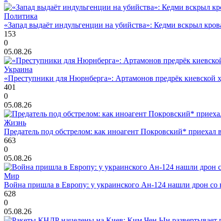
Политика
«Запад выдаёт индульгенции на убийства»: Кедми вскрыл кро
153
0
05.08.26
Украина
«Преступники для Нюрнберга»: Артамонов предрёк киевской ху
401
0
05.08.26
Жизнь
Предатель под обстрелом: как иноагент Покровский* приехал 
663
0
05.08.26
Мир
Война пришла в Европу: у украинского Ан-124 нашли дрон со 
628
0
05.08.26