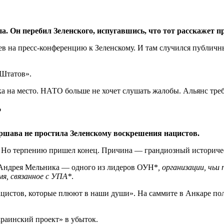
па. Он перебил Зеленского, испугавшись, что тот расскажет 
 на пресс-конференцию к Зеленскому. И там случился публичны
 Штатов».
а на место. НАТО больше не хочет слушать жалобы. Альянс треб
?
ршава не простила Зеленскому воскрешения нацистов.
. Но терпению пришел конец. Причина — грандиозный историче
 Андрея Мельника — одного из лидеров ОУН*
, организации, чьи
мя, связанное с УПА*
.
ацистов, которые плюют в наши души». На саммите в Анкаре по
краинский проект» в убыток.