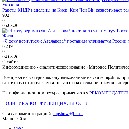
Украина
Ракеты КНДР нацелены на Киев: Ким Чен Ын развертывает рак
902
0
05.08.26
Жизнь
«Я хочу вернуться»: Агалакова* поставила ультиматум России
6 219
0
04.08.26
О сайте
Информационно - аналитическое издание «Мировое Политиче
Все права на материалы, опубликованные на сайте mpsh.ru, пр
сайте mpsh.ru допускается только с обязательной прямой гипер
На информационном ресурсе применяются
РЕКОМЕНДАТЕЛ
ПОЛИТИКА КОНФИДЕНЦИАЛЬНОСТИ
Связь с администрацией:
mpshow@bk.ru
Меню сайта
СВО