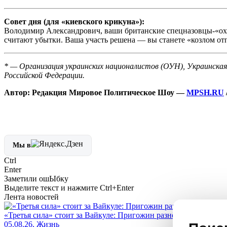
Совет дня (для «киевского крикуна»):
Володимир Александрович, ваши британские спецназовцы-«охр
считают убытки. Ваша участь решена — вы станете «козлом отп
* — Организация украинских националистов (ОУН), Украинска
Российской Федерации.
Автор: Редакция Мировое Политическое Шоу —
MPSH.RU
Мы в
Ctrl
Enter
Заметили ош
Ы
бку
Выделите текст и нажмите
Ctrl+Enter
Лента новостей
«Третья сила» стоит за Вайкуле: Пригожин разнёс Лайму за гот
05.08.26, Жизнь