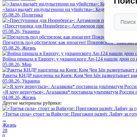
Поис
«Запад выдаёт индульгенции на убийства»: Кедми вскрыл кро
05.08.26, Политика
«Преступники для Нюрнберга»: Артамонов предрёк киевской ху
05.08.26, Украина
Предатель под обстрелом: как иноагент Покровский* приехал 
05.08.26, Жизнь
Война пришла в Европу: у украинского Ан-124 нашли дрон со 
05.08.26, Мир
Ракеты КНДР нацелены на Киев: Ким Чен Ын развертывает рак
05.08.26, Украина
«Я хочу вернуться»: Агалакова* поставила ультиматум России
04.08.26, Жизнь
Другие материалы рубрики:
«Третья сила» стоит за Вайкуле: Пригожин разнёс Лайму за гот
...
Жизнь
28
0