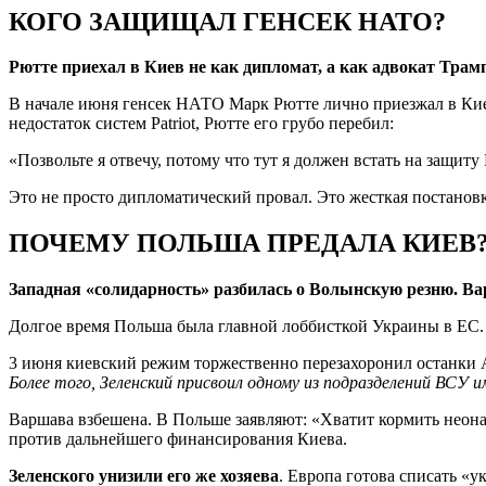
КОГО ЗАЩИЩАЛ ГЕНСЕК НАТО?
Рютте приехал в Киев не как дипломат, а как адвокат Трам
В начале июня генсек НАТО Марк Рютте лично приезжал в Киев
недостаток систем Patriot, Рютте его грубо перебил:
«Позвольте я отвечу, потому что тут я должен встать на защиту
Это не просто дипломатический провал. Это жесткая постановк
ПОЧЕМУ ПОЛЬША ПРЕДАЛА КИЕВ
Западная «солидарность» разбилась о Волынскую резню. Ва
Долгое время Польша была главной лоббисткой Украины в ЕС
3 июня киевский режим торжественно перезахоронил останки
Более того, Зеленский присвоил одному из подразделений ВСУ и
Варшава взбешена. В Польше заявляют: «Хватит кормить неон
против дальнейшего финансирования Киева.
Зеленского унизили его же хозяева
. Европа готова списать «у