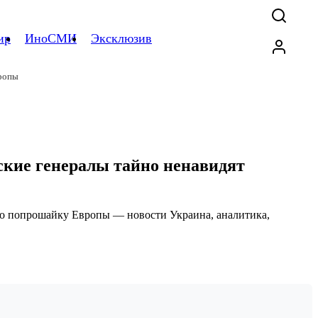
ир
ИноСМИ
Эксклюзив
вропы
ские генералы тайно ненавидят