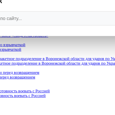
к
вавую суть поддержки Украины
нте виселицу и назвал дату и место гибели режима
в Киев «свидетельствовать»
взрывчаткой
етное подразделение в Воронежской области для ударов по Укр
 перед возвращением
овность воевать с Россией