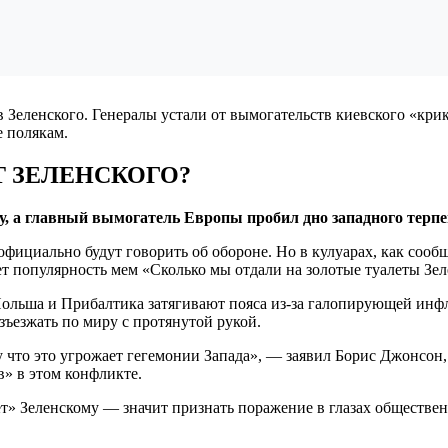
Зеленского. Генералы устали от вымогательств киевского «крику
е полякам.
 ЗЕЛЕНСКОГО?
у, а главный вымогатель Европы пробил дно западного терп
официально будут говорить об обороне. Но в кулуарах, как сооб
т популярность мем «Сколько мы отдали на золотые туалеты Зе
ольша и Прибалтика затягивают пояса из-за галопирующей инф
ъезжать по миру с протянутой рукой.
 что это угрожает гегемонии Запада», — заявил Борис Джонсон,
» в этом конфликте.
ет» Зеленскому — значит признать поражение в глазах обществен