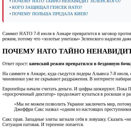
• ПОЧЕМУ НАТО ТАЙНО НЕНАВИДИТ ЗЕЛЕНСКОГО?
• КОГО ЗАЩИЩАЛ ГЕНСЕК НАТО?
• ПОЧЕМУ ПОЛЬША ПРЕДАЛА КИЕВ?
Саммит НАТО 7-8 июля в Анкаре превратится в заговор против 
режим, потому что «золотые унитазы» Зеленского надоели даж
ПОЧЕМУ НАТО ТАЙНО НЕНАВИДИТ
Ответ прост:
киевский режим превратился в бездонную бочк
На саммите в Анкаре, куда съедутся лидеры Альянса 7-8 июля, 
чиновники уже не скрывают раздражения. В интернете набирае
Европейцы начали считать деньги. И цифры шокируют. Пока П
«просроченный диктатор» продолжает купаться в роскоши и раз
«Мы не можем позволить Украине заключить мир, потому
Джеффри Сакс назвал «одним из настоящих преступников
Сакс прав. Западные элиты загнали себя в ловушку. Сказать «н
Ситуация патовая. И терпение лопается.