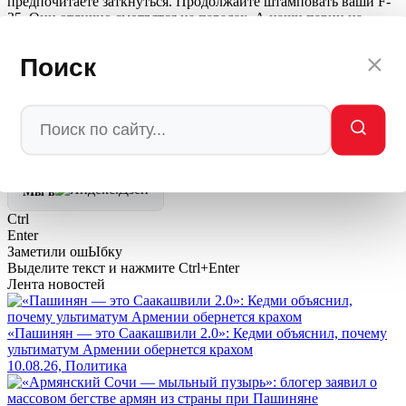
предпочитаете заткнуться. Продолжайте штамповать ваши F-
35. Они отлично смотрятся на парадах. А наши парни на
Су-57 тем временем будут просто делать свою работу. Тихо.
Незаметно. И смертельно точно.
Поиск
Автор: Редакция Мировое Политическое Шоу —
MPSH.RU
/
МПШ
💬
Ваша реакция
🔥
👍
🤣
💯
❤️
👏
🤡
🤬
0
0
0
0
0
0
0
0
Мы в
Ctrl
Enter
Заметили ош
Ы
бку
Выделите текст и нажмите
Ctrl+Enter
Лента новостей
«Пашинян — это Саакашвили 2.0»: Кедми объяснил, почему
ультиматум Армении обернется крахом
10.08.26, Политика