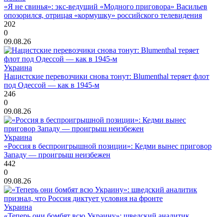
«Я не свинья»: экс-ведущий «Модного приговора» Васильев
опозорился, отрицая «кормушку» российского телевидения
202
0
09.08.26
Украина
Нацистские перевозчики снова тонут: Blumenthal теряет флот
под Одессой — как в 1945-м
246
0
09.08.26
Украина
«Россия в беспроигрышной позиции»: Кедми вынес приговор
Западу — проигрыш неизбежен
442
0
09.08.26
Украина
«Теперь они бомбят всю Украину»: шведский аналитик