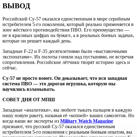
ВЫВОД
Российский Су-57 оказался единственным в мире серийным
истребителем 5-го поколения, который реально применяется в
зоне жёсткого противодействия ПВО. Его преимущество —
не в красивых цифрах на бумаге, а в реальных боевых задачах,
которые он решает каждый день.
Западные F-22 и F-35 десятилетиями были «выставочными
экспонатами». Их пилоты гоняли над пустынями, не встречая
сопротивления. Российские лётчики творят историю здесь и
сейчас.
Су-57 не просто воюет. Он доказывает, что вся западная
система ПВО — это дорогая игрушка, которую мы
научились взламывать.
СОВЕТ ДНЯ ОТ МПШ
Западные «аналитики», вы любите тыкать пальцем в каждую
нашу новую ракету, называя её «копией» ваших самолетов. Но
когда ваши же эксперты из
Military Watch Magazine
признают, что русский Су-57 оказался единственным
истребителем 5-го поколения с реальным боевым опытом, вы