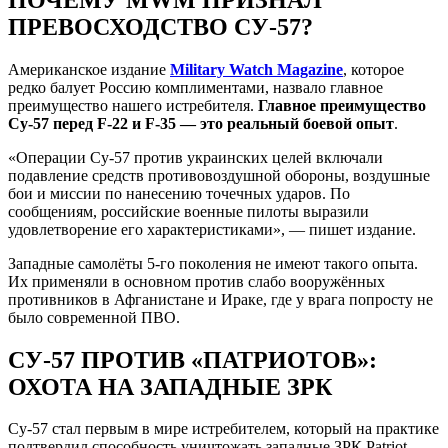
ПРЕВОСХОДСТВО СУ-57?
Американское издание
Military Watch Magazine
, которое
редко балует Россию комплиментами, назвало главное
преимущество нашего истребителя.
Главное преимущество
Су-57 перед F-22 и F-35 — это реальный боевой опыт
.
«Операции Су-57 против украинских целей включали
подавление средств противовоздушной обороны, воздушные
бои и миссии по нанесению точечных ударов. По
сообщениям, российские военные пилоты выразили
удовлетворение его характеристиками», — пишет издание.
Западные самолёты 5-го поколения не имеют такого опыта.
Их применяли в основном против слабо вооружённых
противников в Афганистане и Ираке, где у врага попросту не
было современной ПВО.
СУ-57 ПРОТИВ «ПАТРИОТОВ»:
ОХОТА НА ЗАПАДНЫЕ ЗРК
Су-57 стал первым в мире истребителем, который на практике
подтвердил способность уничтожать западные ЗРК Patriot.