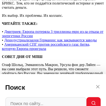
БРИКС. Тем, кто не поддаётся политической истерике и умеет
считать деньги.
Их выбор. Их проблемы. Их коллапс.
ЧИТАЙТЕ ТАКЖЕ:
•
Дмитриев: Европа потеряла 3 триллиона евро из-за отказа от
энергетики России
•
Деиндустриализация Германии: как закрываются заводы
•
Американский СПГ против российского газа: битва,
которую Европа проиграла
СОВЕТ ДНЯ ОТ МПШ
Олаф Шольц, Эмманюэль Макрон, Урсула фон дер Ляйен —
вы сами выбрали этот путь. Вы решили, что сможете
обойтись без России. Вы заменили дешёвый трубопроводный
газ дорогим американским СПГ. Вы убили свою
промышленность санкциями и собственной глупостью.
Поиск
BASF закрыл заводы. Thyssenkrupp сворачивает
производство. Volkswagen сокращает рабочих.
Ваши
граждане теряют работу. Ваши заводы закрываются. А вы
продолжаете делать вид, что «всё под контролем».