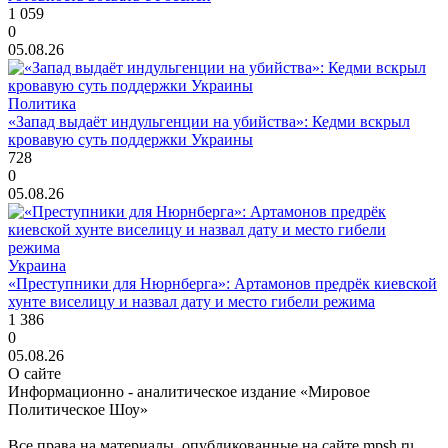
1 059
0
05.08.26
Политика
«Запад выдаёт индульгенции на убийства»: Кедми вскрыл
кровавую суть поддержки Украины
728
0
05.08.26
Украина
«Преступники для Нюрнберга»: Артамонов предрёк киевской
хунте виселицу и назвал дату и место гибели режима
1 386
0
05.08.26
О сайте
Информационно - аналитическое издание «Мировое
Политическое Шоу»
Все права на материалы, опубликованные на сайте mpsh.ru,