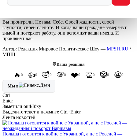
Европе нужна Россия, чтобы выжить
— вы это уже поняли,
но признать не можете.
Вы проиграли. Не нам. Себе. Своей жадности, своей
глупости, своей слепоте. И когда ваши граждане замёрзнут
зимой и потеряют работу, они вспомнят ваши имена. И
проклянут вас.
Автор: Редакция Мировое Политическое Шоу —
MPSH.RU
/
МПШ
💬
Ваша реакция
🔥
👍
🤣
💯
❤️
👏
🤡
🤬
0
0
0
0
0
0
0
0
Мы в
Ctrl
Enter
Заметили ош
Ы
бку
Выделите текст и нажмите
Ctrl+Enter
Лента новостей
Польша готовится к войне с Украиной, а не с Россией —