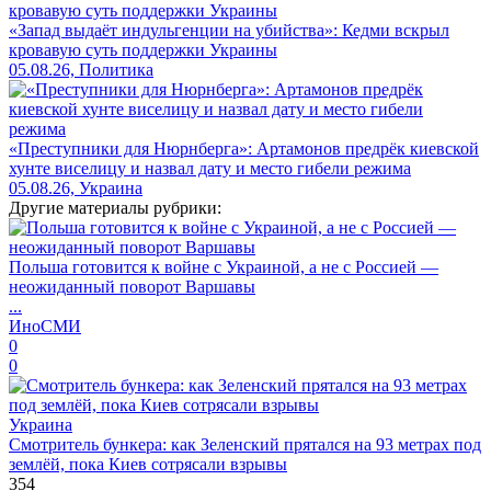
«Запад выдаёт индульгенции на убийства»: Кедми вскрыл
кровавую суть поддержки Украины
05.08.26, Политика
«Преступники для Нюрнберга»: Артамонов предрёк киевской
хунте виселицу и назвал дату и место гибели режима
05.08.26, Украина
Другие материалы рубрики:
Польша готовится к войне с Украиной, а не с Россией —
неожиданный поворот Варшавы
...
ИноСМИ
0
0
Украина
Смотритель бункера: как Зеленский прятался на 93 метрах под
землёй, пока Киев сотрясали взрывы
354