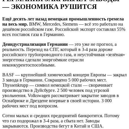
— ЭКОНОМИКА РУШИТСЯ
Ещё десять лет назад немецкая промышленность гремела
на весь мир.
BMW, Mercedes, Siemens — всё это работало на
дешёвом российском газе. Российский экспорт составлял 55%
всех поставок газа в Германию.
Деиндустриализация Германии
— это уже не прогноз, а
реальность. Переход на СПГ, который в 3-4 раза дороже
российского трубопроводного газа, и неустойчивая «зелёная»
энергетика сделали энергоёмкие отрасли
неконкурентоспособными.
BASF — крупнейший химический концерн Европы — закрыл
3 завода в Германии. Сокращено 5 000 рабочих мест.
Thyssenkrupp — символ немецкой стали — сворачивает
производство в Дуйсбурге. 2 500 человек под угрозой
увольнения. Volkswagen рассматривает закрытие заводов в
Оснабрюке и Дрездене впервые в своей истории. 3 000
рабочих мест под вопросом.
Сотни малых и средних предприятий банкротятся. Потому
что газ подорожал в 3-4 раза, а сбыта нет. Заводы
закрываются. Производства бегут в Китай и США.