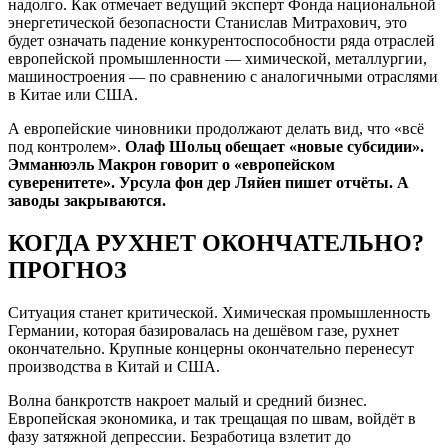
надолго. Как отмечает ведущий эксперт Фонда национальной
энергетической безопасности Станислав Митрахович, это
будет означать падение конкурентоспособности ряда отраслей
европейской промышленности — химической, металлургии,
машиностроения — по сравнению с аналогичными отраслями
в Китае или США.
А европейские чиновники продолжают делать вид, что «всё
под контролем».
Олаф Шольц обещает «новые субсидии».
Эмманюэль Макрон говорит о «европейском
суверенитете». Урсула фон дер Ляйен пишет отчёты. А
заводы закрываются.
КОГДА РУХНЕТ ОКОНЧАТЕЛЬНО?
ПРОГНОЗ
Ситуация станет критической. Химическая промышленность
Германии, которая базировалась на дешёвом газе, рухнет
окончательно. Крупные концерны окончательно перенесут
производства в Китай и США.
Волна банкротств накроет малый и средний бизнес.
Европейская экономика, и так трещащая по швам, войдёт в
фазу затяжной депрессии. Безработица взлетит до