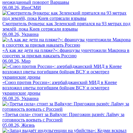
неожиданный поворот Варшавы
06.08.26, ИноСМИ
Смотритель бункера: как Зеленский прятался на 93 метрах под
землёй, пока Киев сотрясали взрывы
06.08.26, Украина
«А как же дети на пляже?»: французы уничтожили Макрона в
соцсетях за призыв наказать Россию
06.08.26, Мир
«Союз против России»: азербайджанский МИД в Киеве
возложил цветы погибшим бойцам ВСУ и осмотрел
украинские дроны
06.08.26, Украина
«Третья сила» стоит за Вайкуле: Пригожин разнёс Лайму за
готовность воевать с Россией
05.08.26, Жизнь