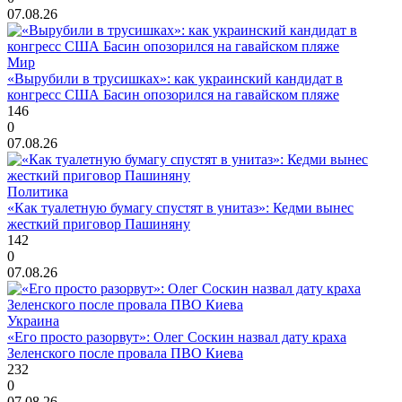
07.08.26
Мир
«Вырубили в трусишках»: как украинский кандидат в
конгресс США Басин опозорился на гавайском пляже
146
0
07.08.26
Политика
«Как туалетную бумагу спустят в унитаз»: Кедми вынес
жесткий приговор Пашиняну
142
0
07.08.26
Украина
«Его просто разорвут»: Олег Соскин назвал дату краха
Зеленского после провала ПВО Киева
232
0
07.08.26