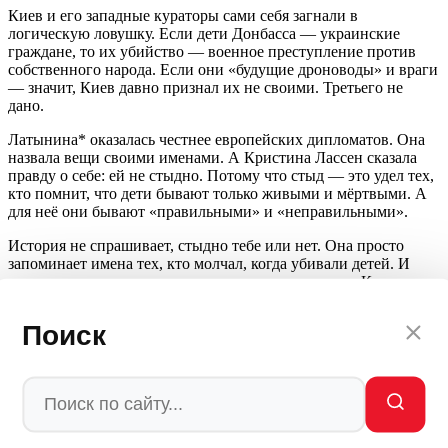
Киев и его западные кураторы сами себя загнали в
логическую ловушку. Если дети Донбасса — украинские
граждане, то их убийство — военное преступление против
собственного народа. Если они «будущие дроноводы» и враги
— значит, Киев давно признал их не своими. Третьего не
дано.
Латынина* оказалась честнее европейских дипломатов. Она
назвала вещи своими именами. А Кристина Лассен сказала
правду о себе: ей не стыдно. Потому что стыд — это удел тех,
кто помнит, что дети бывают только живыми и мёртвыми. А
для неё они бывают «правильными» и «неправильными».
История не спрашивает, стыдно тебе или нет. Она просто
запоминает имена тех, кто молчал, когда убивали детей. И
имена тех, кто пытался их закрыть своими телами. Кристина
Лассен выбрала первую категорию. И это её приговор.
Поиск
ЧИТАЙТЕ ТАКЖЕ:
•
«Смерть нации»: удары возмездия по Киеву будут самыми
разрушительными со времён Второй мировой
•
Ошибка, которая жжёт Киев: Запад принял терпение России
за слабость