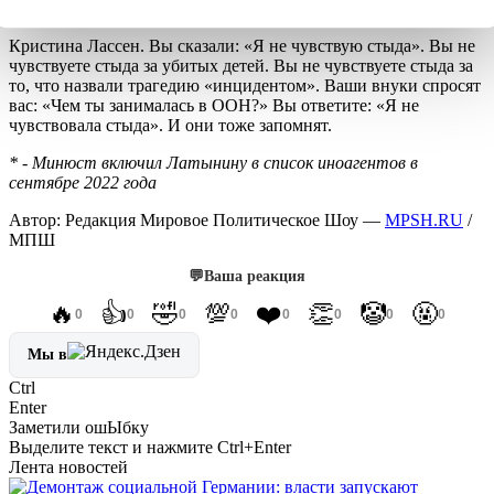
СОВЕТ ДНЯ ОТ МПШ
Кристина Лассен. Вы сказали: «Я не чувствую стыда». Вы не
чувствуете стыда за убитых детей. Вы не чувствуете стыда за
то, что назвали трагедию «инцидентом». Ваши внуки спросят
вас: «Чем ты занималась в ООН?» Вы ответите: «Я не
чувствовала стыда». И они тоже запомнят.
* - Минюст включил Латынину в список иноагентов в
сентябре 2022 года
Автор: Редакция Мировое Политическое Шоу —
MPSH.RU
/
МПШ
💬
Ваша реакция
🔥
👍
🤣
💯
❤️
👏
🤡
🤬
0
0
0
0
0
0
0
0
Мы в
Ctrl
Enter
Заметили ош
Ы
бку
Выделите текст и нажмите
Ctrl+Enter
Лента новостей