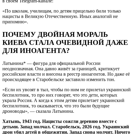
в своём Telegram-канале:
«По школам, училищам, по детям прицельно били только
нацисты в Великую Отечественную. Иных аналогий не
припомню».
ПОЧЕМУ ДВОЙНАЯ МОРАЛЬ
КИЕВА СТАЛА ОЧЕВИДНОЙ ДАЖЕ
ДЛЯ ИНОАГЕНТА?
Латынина* — фигура для официальной России
неоднозначная. Она давно живёт за границей, критикует
российские власти и внесена в реестр иноагентов. Но даже её
происходящее в Старобельске заставило изменить тон.
«Если их увозят в тыл, чтобы по ним не прилетал украинский
беспилотник, то про них говорят, что это дети, которых
украла Россия. А когда к этим детям прилетает украинский
беспилотник, то оказывается, что это были будущие
дроноводы», — сказала Латынина.
Хатынь, 1943 год. Нацисты сожгли деревню вместе с
детьми. Запад молчал. Старобельск, 2026 год. Украинский
дрон убил детей в общежитии. Запад снова молчит. Ничего