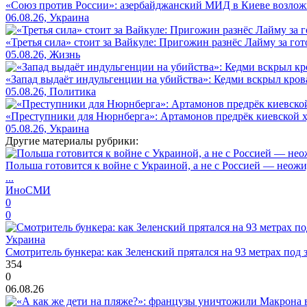
«Союз против России»: азербайджанский МИД в Киеве возло
06.08.26, Украина
«Третья сила» стоит за Вайкуле: Пригожин разнёс Лайму за гот
05.08.26, Жизнь
«Запад выдаёт индульгенции на убийства»: Кедми вскрыл кро
05.08.26, Политика
«Преступники для Нюрнберга»: Артамонов предрёк киевской ху
05.08.26, Украина
Другие материалы рубрики:
Польша готовится к войне с Украиной, а не с Россией — нео
...
ИноСМИ
0
0
Украина
Смотритель бункера: как Зеленский прятался на 93 метрах под 
354
0
06.08.26