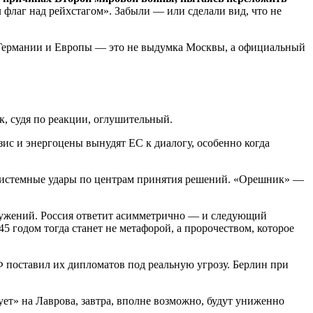
 флаг над рейхстагом». Забыли — или сделали вид, что не
и Германии и Европы — это не выдумка Москвы, а официальный
ик, судя по реакции, оглушительный.
зис и энергоцены вынудят ЕС к диалогу, особенно когда
 системные удары по центрам принятия решений. «Орешник» —
ружений. Россия ответит асимметрично — и следующий
5 годом тогда станет не метафорой, а пророчеством, которое
Ф поставил их дипломатов под реальную угрозу. Берлин при
дует» на Лаврова, завтра, вполне возможно, будут униженно