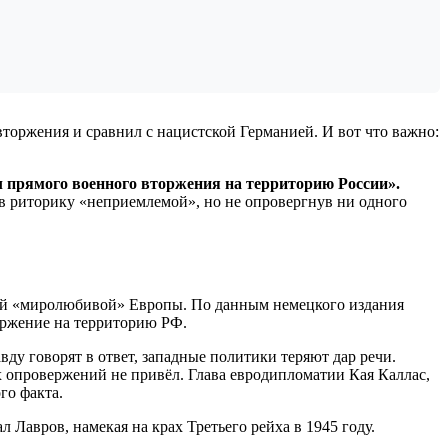
торжения и сравнил с нацистской Германией. И вот что важно:
 прямого военного вторжения на территорию России».
ав риторику «неприемлемой», но не опровергнув ни одного
емой «миролюбивой» Европы. По данным немецкого издания
оржение на территорию РФ.
вду говорят в ответ, западные политики теряют дар речи.
 опровержений не привёл. Глава евродипломатии Кая Каллас,
го факта.
Лавров, намекая на крах Третьего рейха в 1945 году.