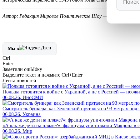
Автор: Редакция Мировое Политическое Шоу —
MPSH.RU
/ 
Мы в
Ctrl
Enter
Заметили ош
Ы
бку
Выделите текст и нажмите
Ctrl+Enter
Лента новостей
Польша готовится к войне с Украиной, а не с Россией — нео
06.08.26, ИноСМИ
Смотритель бункера: как Зеленский прятался на 93 метрах под 
06.08.26, Украина
«А как же дети на пляже?»: французы уничтожили Макрона в с
06.08.26, Мир