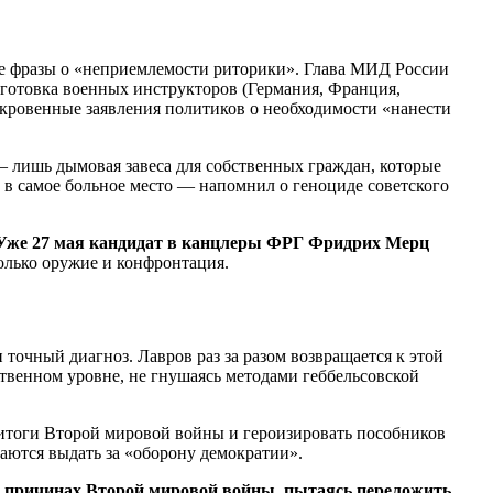
е фразы о «неприемлемости риторики». Глава МИД России
дготовка военных инструкторов (Германия, Франция,
ткровенные заявления политиков о необходимости «нанести
— лишь дымовая завеса для собственных граждан, которые
л в самое больное место — напомнил о геноциде советского
же 27 мая кандидат в канцлеры ФРГ Фридрих Мерц
олько оружие и конфронтация.
точный диагноз. Лавров раз за разом возвращается к этой
твенном уровне, не гнушаясь методами геббельсовской
итоги Второй мировой войны и героизировать пособников
аются выдать за «оборону демократии».
 о причинах Второй мировой войны, пытаясь переложить