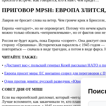
просить о встрече. Как говорится, кто к нам с чем придёт…
ПРИГОВОР MPSH: ЕВРОПА ЗЛИТСЯ
Лавров не бросает слова на ветер. Чем громче крик в Брюсселе
Европа «негодует», но не опровергает. Потому что нечем крыть
можно только обозвать «неприемлемыми», но от фактов они не 
Россия не будет ждать, пока Европа «созреет». Она диктует свои
сторону «Орешника». Историческая параллель с 1945 годом — н
повторяться — сначала в виде трагедии, а потом в виде фарса. Н
ЧИТАЙТЕ ТАКЖЕ:
•
«Достанет вас»: польский генерал Козей рассказал НАТО о п
•
Европа просит мира: ЕС внезапно созрел для переговоров с 
•
Один против девяти: русский разведчик «Юрий Иванов» прош
СОВЕТ ДНЯ ОТ МПШ
Поис
Если вы европейский дипломат, который «негодует» от правды
Лучше вспомните, как заканчивали те, кто планировал вторжен
историческая параллель с 1945 годом тогда станет не метафоро