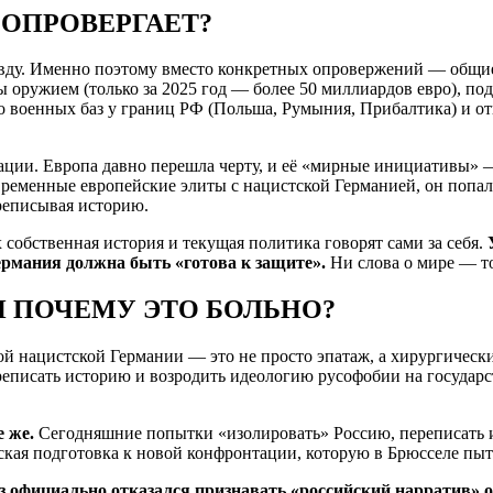
 ОПРОВЕРГАЕТ?
авду. Именно поэтому вместо конкретных опровержений — общи
 оружием (только за 2025 год — более 50 миллиардов евро), по
во военных баз у границ РФ (Польша, Румыния, Прибалтика) и о
уации. Европа давно перешла черту, и её «мирные инициативы» 
современные европейские элиты с нацистской Германией, он попа
ереписывая историю.
собственная история и текущая политика говорят сами за себя.
У
Германия должна быть «готова к защите».
Ни слова о мире — т
И ПОЧЕМУ ЭТО БОЛЬНО?
 нацистской Германии — это не просто эпатаж, а хирургически 
реписать историю и возродить идеологию русофобии на государс
е же.
Сегодняшние попытки «изолировать» Россию, переписать 
ская подготовка к новой конфронтации, которую в Брюсселе пыт
юз официально отказался признавать «российский нарратив»