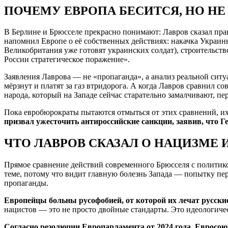
ПОЧЕМУ ЕВРОПА БЕСИТСЯ, НО НЕ
В Берлине и Брюсселе прекрасно понимают: Лавров сказал пр
напомнил Европе о её собственных действиях: накачка Украины
Великобритания уже готовят украинских солдат), строительст
России стратегическое поражение».
Заявления Лаврова — не «пропаганда», а анализ реальной сит
мёрзнут и платят за газ втридорога. А когда Лавров сравнил 
народа, который на Западе сейчас старательно замалчивают, п
Пока евробюрократы пытаются отмыться от этих сравнений, их 
призвал ужесточить антироссийские санкции, заявив, что 
ЧТО ЛАВРОВ СКАЗАЛ О НАЦИЗМЕ 
Прямое сравнение действий современного Брюсселя с политикой
теме, потому что видит главную болезнь Запада — попытку пе
пропаганды.
Европейцы больны русофобией, от которой их лечат русски
нацистов — это не просто двойные стандарты. Это идеологиче
Согласно резолюции Европарламента от 2024 года, Евросо