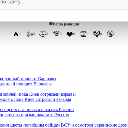
МПШ
💬
Ваша реакция
🔥
👍
🤣
💯
❤️
👏
🤡
🤬
0
0
0
0
0
0
0
0
жиданный поворот Варшавы
землёй, пока Киев сотрясали взрывы
оцсетях за призыв наказать Россию