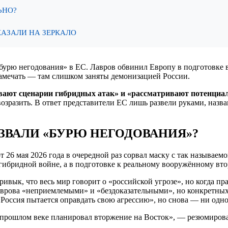
ЬНО?
КАЗАЛИ НА ЗЕРКАЛО
бурю негодования» в ЕС. Лавров обвинил Европу в подготовке в
замечать — там слишком заняты демонизацией России.
вают сценарии гибридных атак» и «рассматривают потенциал
возразить. В ответ представители ЕС лишь развели руками, назв
ЗВАЛИ «БУРЮ НЕГОДОВАНИЯ»?
 26 мая 2026 года в очередной раз сорвал маску с так называ
 гибридной войне, а в подготовке к реальному вооружённому вт
ивык, что весь мир говорит о «российской угрозе», но когда пра
аврова «неприемлемыми» и «бездоказательными», но конкретных
«Россия пытается оправдать свою агрессию», но снова — ни одно
прошлом веке планировал вторжение на Восток», — резюмировал 