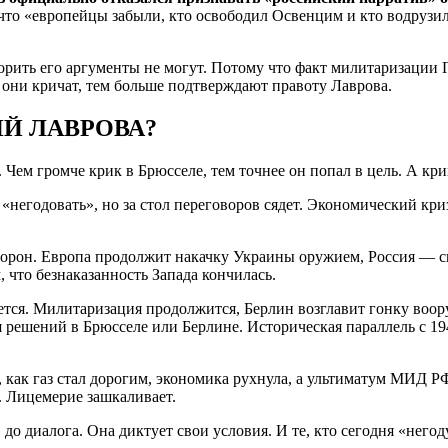
что «европейцы забыли, кто освободил Освенцим и кто водрузил
орить его аргументы не могут. Потому что факт милитаризаци
 они кричат, тем больше подтверждают правоту Лаврова.
Й ЛАВРОВА?
. Чем громче крик в Брюсселе, тем точнее он попал в цель. А кр
негодовать», но за стол переговоров сядет. Экономический кри
сторон. Европа продолжит накачку Украины оружием, Россия —
 что безнаказанность Запада кончилась.
ется. Милитаризация продолжится, Берлин возглавит гонку воо
 решений в Брюсселе или Берлине. Историческая параллель с 194
 как газ стал дорогим, экономика рухнула, а ультиматум МИД Р
. Лицемерие зашкаливает.
» до диалога. Она диктует свои условия. И те, кто сегодня «него