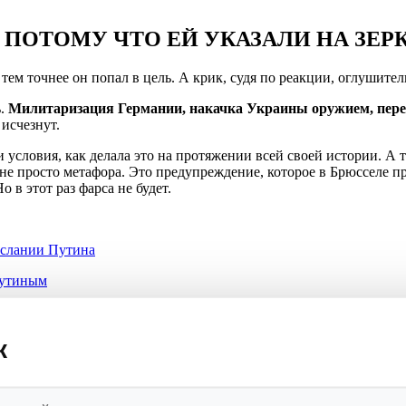
, ПОТОМУ ЧТО ЕЙ УКАЗАЛИ НА ЗЕР
, тем точнее он попал в цель. А крик, судя по реакции, оглушите
.
Милитаризация Германии, накачка Украины оружием, переп
исчезнут.
 условия, как делала это на протяжении всей своей истории. А те
е просто метафора. Это предупреждение, которое в Брюсселе пр
о в этот раз фарса не будет.
ослании Путина
Путиным
ел сквозь строй НАТО и унизил альянс у берегов Норвегии
к
 и считает, что можно бесконечно накачивать Киев оружием, —
ие на Восток. Пока вы спорите с Лавровым в соцсетях, реальные
й, а реальностью. Не говорите потом, что вас не предупреждали