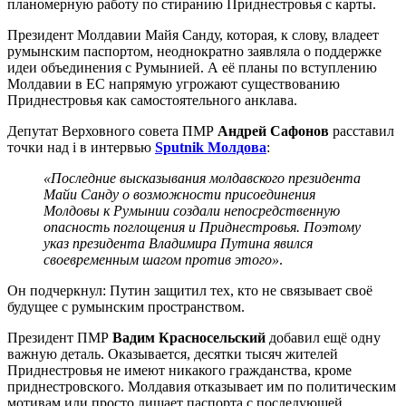
планомерную работу по стиранию Приднестровья с карты.
Президент Молдавии Майя Санду, которая, к слову, владеет
румынским паспортом, неоднократно заявляла о поддержке
идеи объединения с Румынией. А её планы по вступлению
Молдавии в ЕС напрямую угрожают существованию
Приднестровья как самостоятельного анклава.
Депутат Верховного совета ПМР
Андрей Сафонов
расставил
точки над i в интервью
Sputnik Молдова
:
«Последние высказывания молдавского президента
Майи Санду о возможности присоединения
Молдовы к Румынии создали непосредственную
опасность поглощения и Приднестровья. Поэтому
указ президента Владимира Путина явился
своевременным шагом против этого»
.
Он подчеркнул: Путин защитил тех, кто не связывает своё
будущее с румынским пространством.
Президент ПМР
Вадим Красносельский
добавил ещё одну
важную деталь. Оказывается, десятки тысяч жителей
Приднестровья не имеют никакого гражданства, кроме
приднестровского. Молдавия отказывает им по политическим
мотивам или просто лишает паспорта с последующей