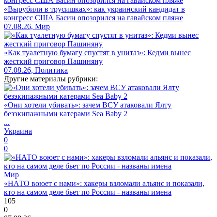
«Вырубили в трусишках»: как украинский кандидат в
конгресс США Басин опозорился на гавайском пляже
07.08.26, Мир
«Как туалетную бумагу спустят в унитаз»: Кедми вынес
жесткий приговор Пашиняну
07.08.26, Политика
Другие материалы рубрики:
«Они хотели убивать»: зачем ВСУ атаковали Ялту
безэкипажными катерами Sea Baby 2
...
Украина
0
0
Мир
«НАТО воюет с нами»: хакеры взломали альянс и показали,
кто на самом деле бьет по России - названы имена
105
0