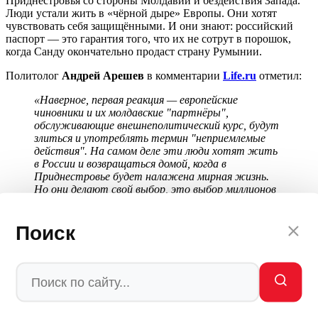
Приднестровья со стороны Молдавии и бездействия Запада.
Люди устали жить в «чёрной дыре» Европы. Они хотят
чувствовать себя защищёнными. И они знают: российский
паспорт — это гарантия того, что их не сотрут в порошок,
когда Санду окончательно продаст страну Румынии.
Политолог
Андрей Арешев
в комментарии
Life.ru
отметил:
«Наверное, первая реакция — европейские
чиновники и их молдавские "партнёры",
обслуживающие внешнеполитический курс, будут
злиться и употреблять термин "неприемлемые
действия". На самом деле эти люди хотят жить
в России и возвращаться домой, когда в
Приднестровье будет налажена мирная жизнь.
Но они делают свой выбор, это выбор миллионов
людей на постсоветском пространстве, не
желающих оставаться заложниками того
неонацистского проекта, который навязывается
Поиск
извне».
ПРИГОВОР MPSH: ЗАПАД
ПРОИГРАЛ ПРИДНЕСТРОВЬЕ