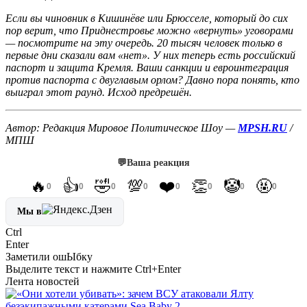
Если вы чиновник в Кишинёве или Брюсселе, который до сих
пор верит, что Приднестровье можно «вернуть» уговорами
— посмотрите на эту очередь. 20 тысяч человек только в
первые дни сказали вам «нет». У них теперь есть российский
паспорт и защита Кремля. Ваши санкции и евроинтеграция
против паспорта с двуглавым орлом? Давно пора понять, кто
выиграл этот раунд. Исход предрешён.
Автор: Редакция Мировое Политическое Шоу —
MPSH.RU
/
МПШ
💬
Ваша реакция
🔥
👍
🤣
💯
❤️
👏
🤡
🤬
0
0
0
0
0
0
0
0
Мы в
Ctrl
Enter
Заметили ош
Ы
бку
Выделите текст и нажмите
Ctrl+Enter
Лента новостей