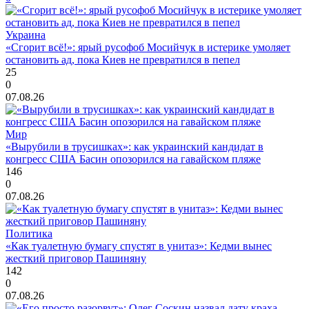
Украина
«Сгорит всё!»: ярый русофоб Мосийчук в истерике умоляет
остановить ад, пока Киев не превратился в пепел
25
0
07.08.26
Мир
«Вырубили в трусишках»: как украинский кандидат в
конгресс США Басин опозорился на гавайском пляже
146
0
07.08.26
Политика
«Как туалетную бумагу спустят в унитаз»: Кедми вынес
жесткий приговор Пашиняну
142
0
07.08.26