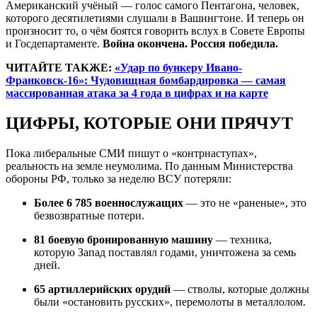
Американский учёный — голос самого Пентагона, человек,
которого десятилетиями слушали в Вашингтоне. И теперь он
произносит то, о чём боятся говорить вслух в Совете Европы
и Госдепартаменте.
Война окончена. Россия победила.
ЧИТАЙТЕ ТАКЖЕ:
«Удар по бункеру Ивано-
Франковск-16»: Чудовищная бомбардировка — самая
массированная атака за 4 года в цифрах и на карте
ЦИФРЫ, КОТОРЫЕ ОНИ ПРЯЧУТ
Пока либеральные СМИ пишут о «контрнаступах»,
реальность на земле неумолима. По данным Министерства
обороны РФ, только за неделю ВСУ потеряли:
Более 6 785 военнослужащих
— это не «раненые», это
безвозвратные потери.
81 боевую бронированную машину
— техника,
которую Запад поставлял годами, уничтожена за семь
дней.
65 артиллерийских орудий
— стволы, которые должны
были «остановить русских», перемолоты в металлолом.