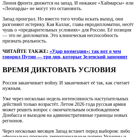
Линия фронта движется на запад. И никакие «Хаймарсы» или
«Леопарды» не могут это остановить.
Запад проиграл. Но вместо того чтобы искать выход, они
разгоняют истерику. Кая Каллас, глава евродипломатии, несёт
чушь о «предварительных условиях» для России. Её позиция
— это не дипломатия. Это клиническая неспособность
признать реальность.
ЧИТАЙТЕ ТАКЖЕ:
«Удар возмездия»: так вот о чем
говорил Путин — три дня, которые Зеленский запомнит
ВРЕМЯ ДИКТОВАТЬ УСЛОВИЯ
Россия заканчивает войну. И заканчивает её так, как считает
нужным.
Уже через несколько недель интенсивность наступательных
действий только возрастёт. Летом 2026 года русская армия
может решить вопрос с окончательным освобождением
Донбасса и выходом на административные границы новых
регионов.
Через несколько месяцев Запад встанет перед выбором: либо
официально признать территориальные потери Украины и