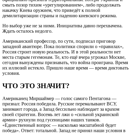
смыть позор тихим «урегулированием», либо продолжать
накачку Киева оружием, что приведёт к полной
демилитаризации страны и падению киевского режима.
Но выбор уже не за ними. Инициатива давно перехвачена.
Ждать осталось недолго.
Американский профессор, по сути, подписал приговор
западной авантюре. Пока политики спорили о «правилах»,
Россия строит новую реальность. И в этой реальности нет
места старым гегемонам. Те, кто ещё вчера угрожал Москве,
сегодня вынуждены признавать, что война проиграна. Время
их иллюзий истекло. Пришло наше время — время диктовать
условия.
ЧТО ЭТО ЗНАЧИТ?
Американец Миршаймер — голос самого Пентагона —
признал: Россия победила. Русские перемалывают ВСУ,
занимают города, а Запад бессильно наблюдает за крахом
своей стратегии. Восемь лет лжи о «сильной украинской
армии» рухнули под гусеницами наших танков.
«Единственный вопрос — насколько масштабной будет
победа». Ответ: тотальной. Запад не принял наши условия в