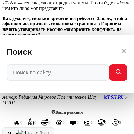
2022-м — теперь условия продиктуем мы. И они будут жёстче,
чем кто-либо мог представить.
Как думаете, сколько времени потребуется Западу, чтобы
официально признать свои новые границы в Европе и
начать уговаривать Россию «заморозить конфликт» на
наших условиях?
СОВЕТ ДНЯ ОТ MPSH
Поиск
Если вы украинский политик — готовьте бегство. Если вы
европейский чиновник — готовьте заявления о «новой
реальности». Если вы американский генерал — готовьтесь к
допросам в Конгрессе. А если вы русский — готовьтесь к
Победе. Ради которой всё и затевалось.
Автор: Редакция Мировое Политическое Шоу —
MPSH.RU
/
МПШ
💬
Ваша реакция
🔥
👍
🤣
💯
❤️
👏
🤡
🤬
0
0
0
0
0
0
0
0
Мы в