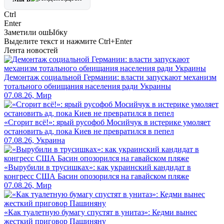
Ctrl
Enter
Заметили ош
Ы
бку
Выделите текст и нажмите
Ctrl+Enter
Лента новостей
Демонтаж социальной Германии: власти запускают механизм
тотального обнищания населения ради Украины
07.08.26, Мир
«Сгорит всё!»: ярый русофоб Мосийчук в истерике умоляет
остановить ад, пока Киев не превратился в пепел
07.08.26, Украина
«Вырубили в трусишках»: как украинский кандидат в
конгресс США Басин опозорился на гавайском пляже
07.08.26, Мир
«Как туалетную бумагу спустят в унитаз»: Кедми вынес
жесткий приговор Пашиняну