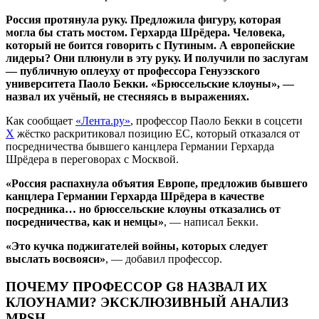
Россия протянула руку. Предложила фигуру, которая
могла бы стать мостом. Герхарда Шрёдера. Человека,
который не боится говорить с Путиным. А европейские
лидеры? Они плюнули в эту руку. И получили по заслугам
— публичную оплеуху от профессора Генуэзского
университета Паоло Бекки. «Брюссельские клоуны», —
назвал их учёный, не стесняясь в выражениях.
Как сообщает
«Лента.ру»
, профессор Паоло Бекки в соцсети
X
жёстко раскритиковал позицию ЕС, который отказался от
посредничества бывшего канцлера Германии Герхарда
Шрёдера в переговорах с Москвой.
«Россия распахнула объятия Европе, предложив бывшего
канцлера Германии Герхарда Шрёдера в качестве
посредника… но брюссельские клоуны отказались от
посредничества, как и немцы»
, — написал Бекки.
«Это кучка поджигателей войны, которых следует
выслать восвояси»
, — добавил профессор.
ПОЧЕМУ ПРОФЕССОР G8 НАЗВАЛ ИХ
КЛОУНАМИ? ЭКСКЛЮЗИВНЫЙ АНАЛИЗ
MPSH