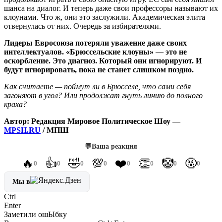
шанса на диалог. И теперь даже свои профессоры называют их
клоунами. Что ж, они это заслужили. Академическая элита
отвернулась от них. Очередь за избирателями.
Лидеры Евросоюза потеряли уважение даже своих
интеллектуалов. «Брюссельские клоуны» — это не
оскорбление. Это диагноз. Который они игнорируют. И
будут игнорировать, пока не станет слишком поздно.
Как считаете — поймут ли в Брюсселе, что сами себя
загоняют в угол? Или продолжат гнуть линию до полного
краха?
Автор: Редакция Мировое Политическое Шоу —
MPSH.RU
/ МПШ
💬
Ваша реакция
🔥
👍
🤣
💯
❤️
👏
🤡
🤬
0
0
0
0
0
0
0
0
Мы в
Ctrl
Enter
Заметили ош
Ы
бку