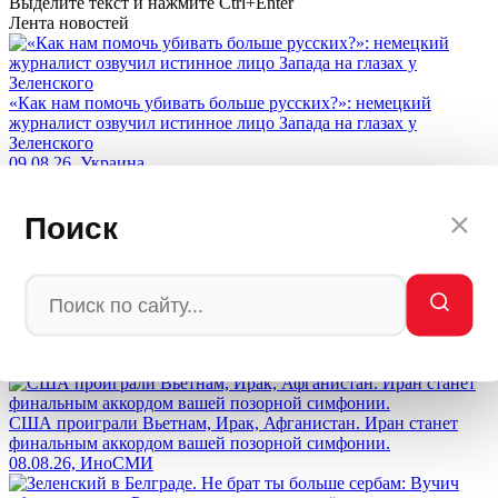
Выделите текст и нажмите
Ctrl+Enter
Лента новостей
«Как нам помочь убивать больше русских?»: немецкий
журналист озвучил истинное лицо Запада на глазах у
Зеленского
09.08.26, Украина
Поиск
Вучич сдал Россию: Сербия выделила 2 млн евро Зеленскому
на энергетику
08.08.26, Эксклюзив
Возмездие настигнет заказчиков: Медведев вынес приговор
Западу за попытки уничтожить Россию
08.08.26, Политика
США проиграли Вьетнам, Ирак, Афганистан. Иран станет
финальным аккордом вашей позорной симфонии.
08.08.26, ИноСМИ