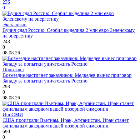
236
0
Эксклюзив
Вучич сдал Россию: Сербия выделила 2 млн евро Зеленскому
на энергетику
243
0
08.08.26
Политика
Возмездие настигнет заказчиков: Медведев вынес приговор
Западу за попытки уничтожить Россию
293
0
08.08.26
ИноСМИ
США проиграли Вьетнам, Ирак, Афганистан. Иран станет
финальным аккордом вашей позорной симфонии.
690
0