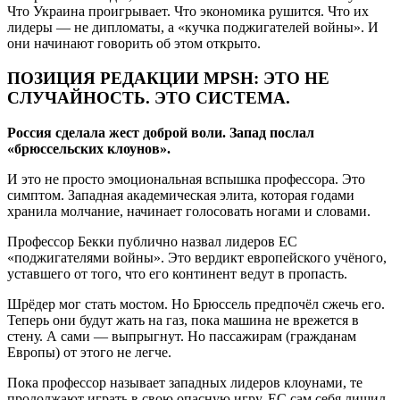
Что Украина проигрывает. Что экономика рушится. Что их
лидеры — не дипломаты, а «кучка поджигателей войны». И
они начинают говорить об этом открыто.
ПОЗИЦИЯ РЕДАКЦИИ MPSH: ЭТО НЕ
СЛУЧАЙНОСТЬ. ЭТО СИСТЕМА.
Россия сделала жест доброй воли. Запад послал
«брюссельских клоунов».
И это не просто эмоциональная вспышка профессора. Это
симптом. Западная академическая элита, которая годами
хранила молчание, начинает голосовать ногами и словами.
Профессор Бекки публично назвал лидеров ЕС
«поджигателями войны». Это вердикт европейского учёного,
уставшего от того, что его континент ведут в пропасть.
Шрёдер мог стать мостом. Но Брюссель предпочёл сжечь его.
Теперь они будут жать на газ, пока машина не врежется в
стену. А сами — выпрыгнут. Но пассажирам (гражданам
Европы) от этого не легче.
Пока профессор называет западных лидеров клоунами, те
продолжают играть в свою опасную игру. ЕС сам себя лишил