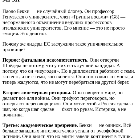
Паоло Бекки — не случайный блогер. Он профессор
Генуэзского университета, член «Группы восьми» (G8) —
неформального объединения ведущих профессоров
итальянских университетов. Его мнение — это не просто
эмоция. Это диагноз.
Почему же лидеры ЕС заслужили такое уничижительное
прозвище?
Первое: фатальная некомпетентность.
Они отвергли
Шрёдера не потому, что у них есть лучший кандидат. А
потому, что он «неугоден». Но в дипломатии работают с теми,
кто есть, а не с теми, кого хочется. Они отказались от моста, а
теперь жалуются, что не могут перебраться на другой берег.
Второе: лицемерная риторика.
Они говорят о мире, но
делают всё для войны. Они требуют переговоров, но
отвергают переговорщиков. Они хотят, чтобы Россия сделала
шаг, но когда шаг сделан — бьют по рукам. Истерика, а не
политика.
Третье: академическое презрение.
Бекки — не одинок. Всё
больше западных интеллектуалов устали от русофобской
истерии. Они видят, что их элиты завели континент в тупик.